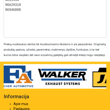
96629318
96946888
Prekių nuotraukos skirtos tik iliustraciniams tikslams ir yra pavyzdinės. Originalių
produktų spalvos, užrašai, parametrai, matmenys, dydžiai, funkcijos, ir/ar bet
kurios kitos savybės dėl savo vizualinių ypatybių gali atrodyti kitaip negu realybėje.
Informacija
Apie mus
Paslaugos