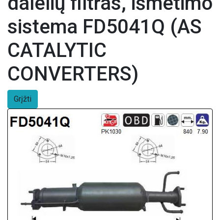
dalelių filtras, išmetimo
sistema FD5041Q (AS
CATALYTIC
CONVERTERS)
Grįžti