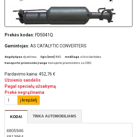
Prekės kodas:
FD5041Q
Gamintojas:
AS CATALYTIC CONVERTERS
degalų tipas
dyzelinas
ilgis [mm]
840
medžiaga
silicio karbidas
transporto priemonės įranga
transporto priemonėms su OBD
Pardavimo kaina:
452,76 €
Užsienio sandėlis
Pagal specialų užsakymą
Prekė negrąžinama
į krepšelį
TINKA AUTOMOBILIAMS
KODAI
4805946
4813964