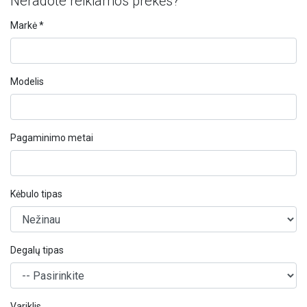
Neradote reikiamos prekės?
Markė *
Modelis
Pagaminimo metai
Kėbulo tipas
Degalų tipas
Variklis