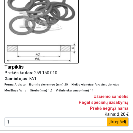
Tarpiklis
Prekės kodas:
259.150.010
Gamintojas:
FA1
Forma
A-shape
Išorinis skersmuo (mm)
20
Kiekio vienetas
Pakavimo vienetas
Medžiaga
Varis
Storis (mm)
1,5
Vidinis skersmuo (mm)
14
Užsienio sandėlis
Pagal specialų užsakymą
Prekė negrąžinama
Kaina:
2,20 €
į krepšelį