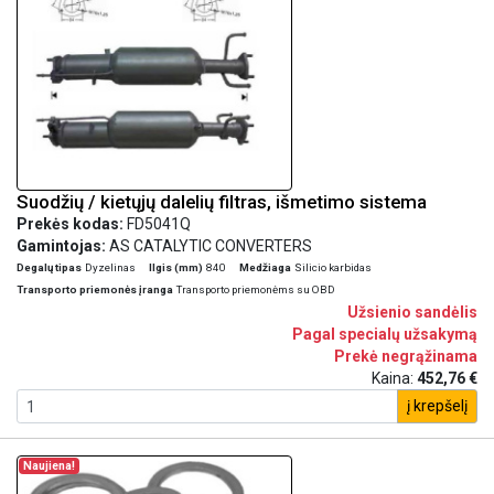
Suodžių / kietųjų dalelių filtras, išmetimo sistema
Prekės kodas:
FD5041Q
Gamintojas:
AS CATALYTIC CONVERTERS
Degalų tipas
Dyzelinas
Ilgis (mm)
840
Medžiaga
Silicio karbidas
Transporto priemonės įranga
Transporto priemonėms su OBD
Užsienio sandėlis
Pagal specialų užsakymą
Prekė negrąžinama
Kaina:
452,76 €
į krepšelį
Naujiena!