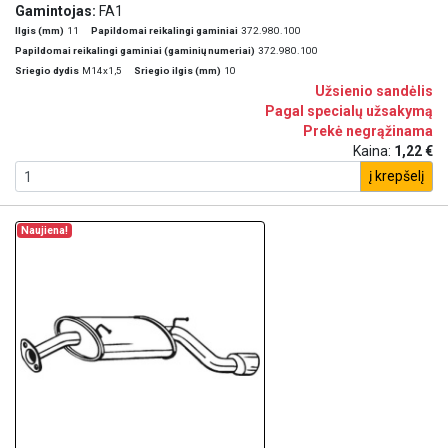
Gamintojas:
FA1
Ilgis (mm)
11
Papildomai reikalingi gaminiai
372.980.100
Papildomai reikalingi gaminiai (gaminių numeriai)
372.980.100
Sriegio dydis
M14x1,5
Sriegio ilgis (mm)
10
Užsienio sandėlis
Pagal specialų užsakymą
Prekė negrąžinama
Kaina:
1,22 €
į krepšelį
Naujiena!