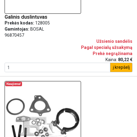
Galinis duslintuvas
Prekės kodas:
128005
Gamintojas:
BOSAL
96870457
Užsienio sandėlis
Pagal specialų užsakymą
Prekė negrąžinama
Kaina:
80,22 €
į krepšelį
Naujiena!