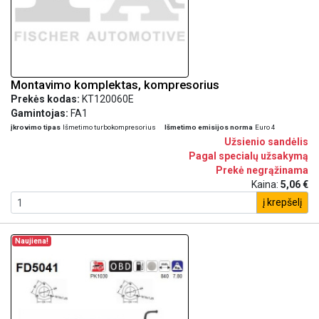
Montavimo komplektas, kompresorius
Prekės kodas:
KT120060E
Gamintojas:
FA1
įkrovimo tipas
Išmetimo turbokompresorius
Išmetimo emisijos norma
Euro 4
Užsienio sandėlis
Pagal specialų užsakymą
Prekė negrąžinama
Kaina:
5,06 €
į krepšelį
Naujiena!