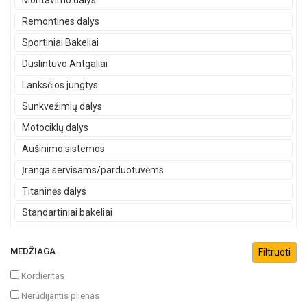
Montavimo dalys
Remontines dalys
Sportiniai Bakeliai
Duslintuvo Antgaliai
Lanksčios jungtys
Sunkvežimių dalys
Motociklų dalys
Aušinimo sistemos
Įranga servisams/parduotuvėms
Titaninės dalys
Standartiniai bakeliai
MEDŽIAGA
Kordieritas
Nerūdijantis plienas