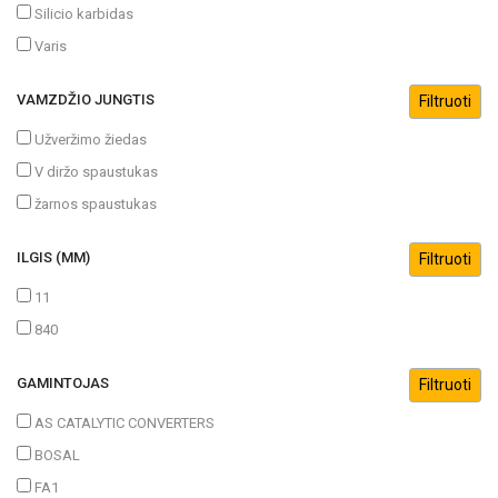
Silicio karbidas
Varis
VAMZDŽIO JUNGTIS
Užveržimo žiedas
V diržo spaustukas
žarnos spaustukas
ILGIS (MM)
11
840
GAMINTOJAS
AS CATALYTIC CONVERTERS
BOSAL
FA1