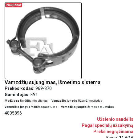
Naujiena!
Vamzdžių sujungimas, išmetimo sistema
Prekės kodas:
969-870
Gamintojas:
FA1
Medžiaga
Nerūdijantis plienas
Vamzdžio jungtis
Užveržimo žiedas
Vamzdžio jungtis
V diržo spaustukas
Vamzdžio jungtis
žarnos spaustukas
4805896
Užsienio sandėlis
Pagal specialų užsakymą
Prekė negrąžinama
Kaina:
11,67 €