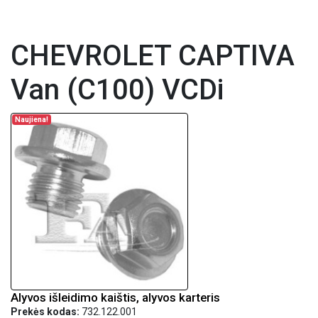
CHEVROLET CAPTIVA
Van (C100) VCDi
Naujiena!
Alyvos išleidimo kaištis, alyvos karteris
Prekės kodas:
732.122.001