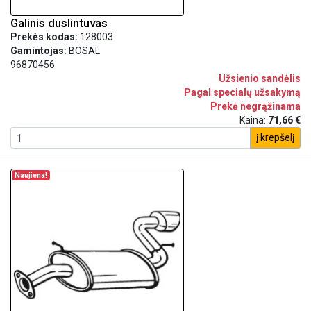
Galinis duslintuvas
Prekės kodas:
128003
Gamintojas:
BOSAL
96870456
Užsienio sandėlis
Pagal specialų užsakymą
Prekė negrąžinama
Kaina:
71,66 €
į krepšelį
Naujiena!