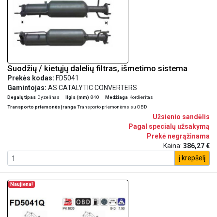
Suodžių / kietųjų dalelių filtras, išmetimo sistema
Prekės kodas:
FD5041
Gamintojas:
AS CATALYTIC CONVERTERS
Degalų tipas
Dyzelinas
Ilgis (mm)
840
Medžiaga
Kordieritas
Transporto priemonės įranga
Transporto priemonėms su OBD
Užsienio sandėlis
Pagal specialų užsakymą
Prekė negrąžinama
Kaina:
386,27 €
į krepšelį
Naujiena!