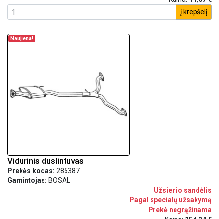
į krepšelį
Naujiena!
Vidurinis duslintuvas
Prekės kodas:
285387
Gamintojas:
BOSAL
Užsienio sandėlis
Pagal specialų užsakymą
Prekė negrąžinama