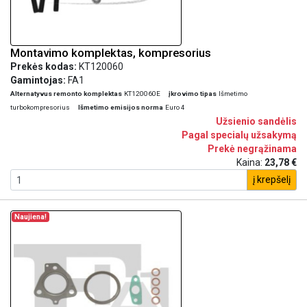
Montavimo komplektas, kompresorius
Prekės kodas:
KT120060
Gamintojas:
FA1
Alternatyvus remonto komplektas
KT120060E
įkrovimo tipas
Išmetimo
turbokompresorius
Išmetimo emisijos norma
Euro 4
Užsienio sandėlis
Pagal specialų užsakymą
Prekė negrąžinama
Kaina:
23,78 €
į krepšelį
Naujiena!