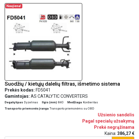
Naujiena!
Suodžių / kietųjų dalelių filtras, išmetimo sistema
Prekės kodas:
FD5041
Gamintojas:
AS CATALYTIC CONVERTERS
Degalų tipas
Dyzelinas
Ilgis (mm)
840
Medžiaga
Kordieritas
Transporto priemonės įranga
Transporto priemonėms su OBD
Užsienio sandėlis
Pagal specialų užsakymą
Prekė negrąžinama
Kaina:
386,27 €