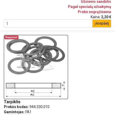
Užsienio sandėlis
Pagal specialų užsakymą
Prekė negrąžinama
Kaina:
2,20 €
į krepšelį
Naujiena!
Tarpiklis
Prekės kodas:
944.330.010
Gamintojas:
FA1