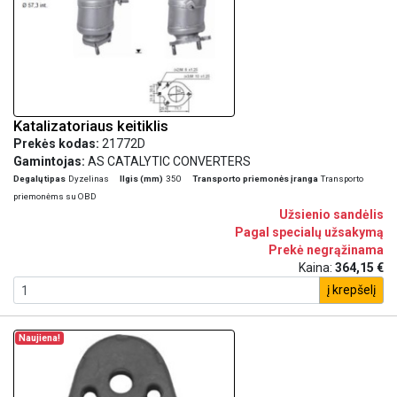
Katalizatoriaus keitiklis
Prekės kodas:
21772D
Gamintojas:
AS CATALYTIC CONVERTERS
Degalų tipas
Dyzelinas
Ilgis (mm)
350
Transporto priemonės įranga
Transporto
priemonėms su OBD
Užsienio sandėlis
Pagal specialų užsakymą
Prekė negrąžinama
Kaina:
364,15 €
į krepšelį
Naujiena!