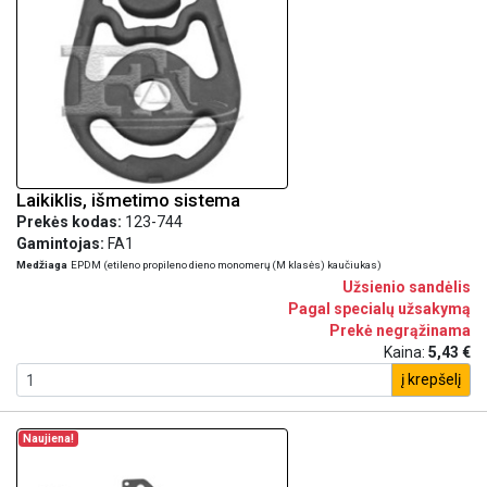
Laikiklis, išmetimo sistema
Prekės kodas:
123-744
Gamintojas:
FA1
Medžiaga
EPDM (etileno propileno dieno monomerų (M klasės) kaučiukas)
Užsienio sandėlis
Pagal specialų užsakymą
Prekė negrąžinama
Kaina:
5,43 €
į krepšelį
Naujiena!