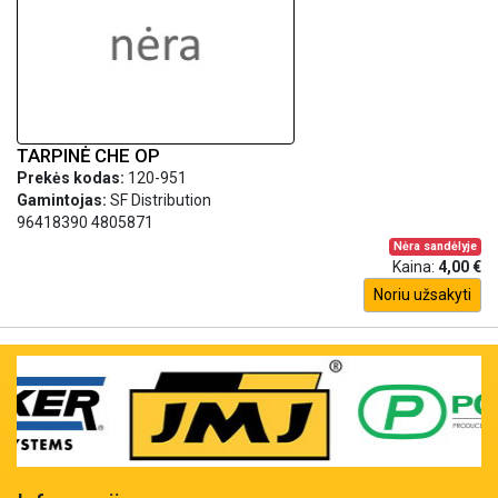
TARPINĖ CHE OP
Prekės kodas:
120-951
Gamintojas:
SF Distribution
96418390 4805871
Nėra sandėlyje
Kaina:
4,00 €
Noriu užsakyti