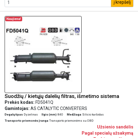
į krepšelį
Naujiena!
Suodžių / kietųjų dalelių filtras, išmetimo sistema
Prekės kodas:
FD5041Q
Gamintojas:
AS CATALYTIC CONVERTERS
Degalų tipas
Dyzelinas
Ilgis (mm)
840
Medžiaga
Silicio karbidas
Transporto priemonės įranga
Transporto priemonėms su OBD
Užsienio sandėlis
Pagal specialų užsakymą