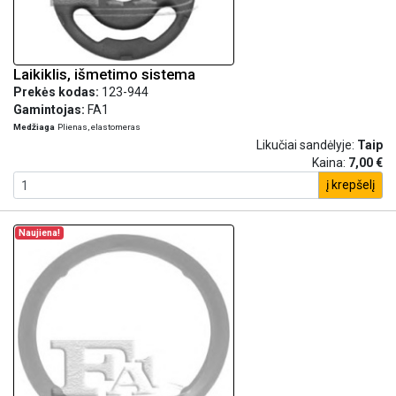
Laikiklis, išmetimo sistema
Prekės kodas:
123-944
Gamintojas:
FA1
Medžiaga
Plienas, elastomeras
Likučiai sandėlyje:
Taip
Kaina:
7,00 €
į krepšelį
Naujiena!