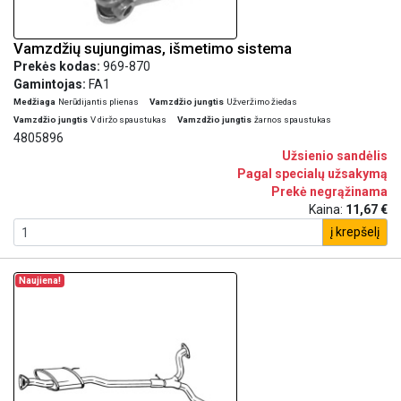
Vamzdžių sujungimas, išmetimo sistema
Prekės kodas:
969-870
Gamintojas:
FA1
Medžiaga
Nerūdijantis plienas
Vamzdžio jungtis
Užveržimo žiedas
Vamzdžio jungtis
V diržo spaustukas
Vamzdžio jungtis
žarnos spaustukas
4805896
Užsienio sandėlis
Pagal specialų užsakymą
Prekė negrąžinama
Kaina:
11,67 €
į krepšelį
Naujiena!