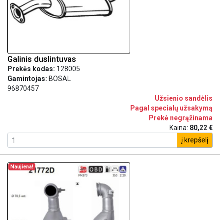
Galinis duslintuvas
Prekės kodas:
128005
Gamintojas:
BOSAL
96870457
Užsienio sandėlis
Pagal specialų užsakymą
Prekė negrąžinama
Kaina:
80,22 €
į krepšelį
Naujiena!