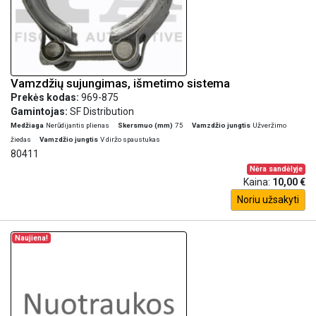
Vamzdžių sujungimas, išmetimo sistema
Prekės kodas:
969-875
Gamintojas:
SF Distribution
Medžiaga
Nerūdijantis plienas
Skersmuo (mm)
75
Vamzdžio jungtis
Užveržimo
žiedas
Vamzdžio jungtis
V diržo spaustukas
80411
Nėra sandėlyje
Kaina:
10,00 €
Noriu užsakyti
Naujiena!