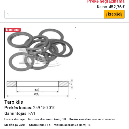
Prekė negrąžinama
Kaina:
452,76 €
į krepšelį
Naujiena!
Tarpiklis
Prekės kodas:
259.150.010
Gamintojas:
FA1
Forma
A-shape
Išorinis skersmuo (mm)
20
Kiekio vienetas
Pakavimo vienetas
Medžiaga
Varis
Storis (mm)
1,5
Vidinis skersmuo (mm)
14