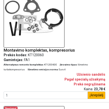
Montavimo komplektas, kompresorius
Prekės kodas:
KT120060
Gamintojas:
FA1
Alternatyvus remonto komplektas
KT120060E
įkrovimo tipas
Išmetimo
turbokompresorius
Išmetimo emisijos norma
Euro 4
Užsienio sandėlis
Pagal specialų užsakymą
Prekė negrąžinama
Kaina:
23,78 €
į krepšelį
Naujiena!