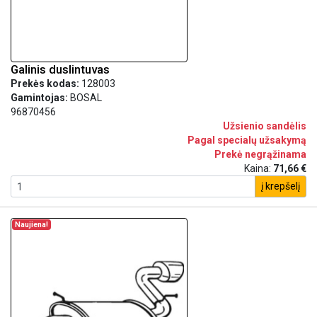
Galinis duslintuvas
Prekės kodas:
128003
Gamintojas:
BOSAL
96870456
Užsienio sandėlis
Pagal specialų užsakymą
Prekė negrąžinama
Kaina:
71,66 €
į krepšelį
Naujiena!