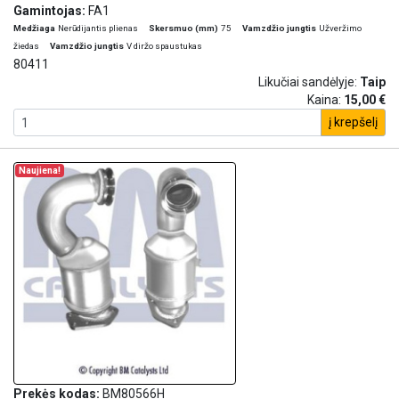
Gamintojas:
FA1
Medžiaga
Nerūdijantis plienas
Skersmuo (mm)
75
Vamzdžio jungtis
Užveržimo
žiedas
Vamzdžio jungtis
V diržo spaustukas
80411
Likučiai sandėlyje:
Taip
Kaina:
15,00 €
į krepšelį
Naujiena!
Prekės kodas:
BM80566H