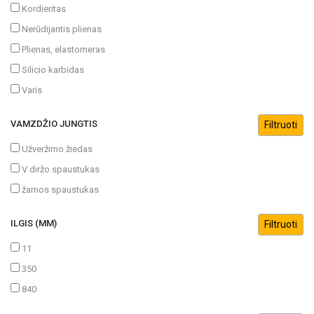
Kordieritas
Nerūdijantis plienas
Plienas, elastomeras
Silicio karbidas
Varis
VAMZDŽIO JUNGTIS
Užveržimo žiedas
V diržo spaustukas
žarnos spaustukas
ILGIS (MM)
11
350
840