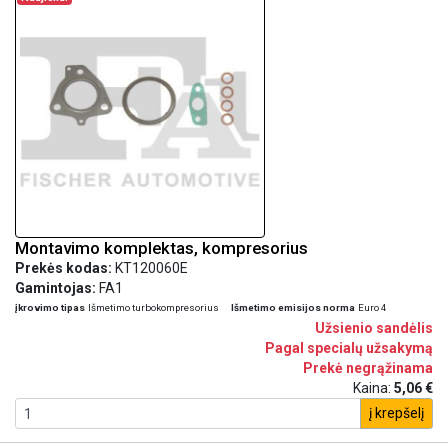
Montavimo komplektas, kompresorius
Prekės kodas:
KT120060E
Gamintojas:
FA1
įkrovimo tipas
Išmetimo turbokompresorius
Išmetimo emisijos norma
Euro 4
Užsienio sandėlis
Pagal specialų užsakymą
Prekė negrąžinama
Kaina:
5,06 €
į krepšelį