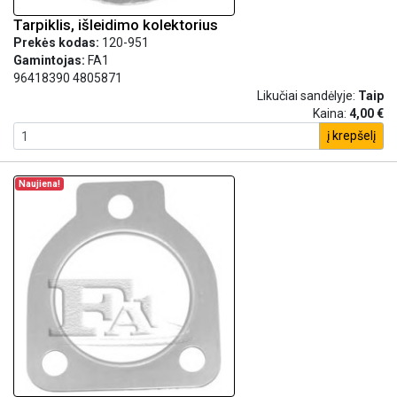
Tarpiklis, išleidimo kolektorius
Prekės kodas:
120-951
Gamintojas:
FA1
96418390 4805871
Likučiai sandėlyje:
Taip
Kaina:
4,00 €
į krepšelį
Naujiena!