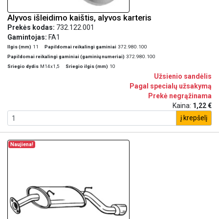
Alyvos išleidimo kaištis, alyvos karteris
Prekės kodas:
732.122.001
Gamintojas:
FA1
Ilgis (mm)
11
Papildomai reikalingi gaminiai
372.980.100
Papildomai reikalingi gaminiai (gaminių numeriai)
372.980.100
Sriegio dydis
M14x1,5
Sriegio ilgis (mm)
10
Užsienio sandėlis
Pagal specialų užsakymą
Prekė negrąžinama
Kaina:
1,22 €
į krepšelį
Naujiena!