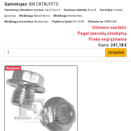
Gamintojas:
BM CATALYSTS
Gamintojo išmetimo normai
Up to Euro 4
Gaminys atitinka
Euro 4
Garantija
2 metų
garantija
Medžiaga
Keramikinis
Medžiaga
Kordieritas
Medžiaga monolitas
Kordieritas
Patikros žymė
E9-103R
Tik kartu su
FK80566
Užsienio sandėlis
Pagal specialų užsakymą
Prekė negrąžinama
Kaina:
241,18 €
į krepšelį
Naujiena!