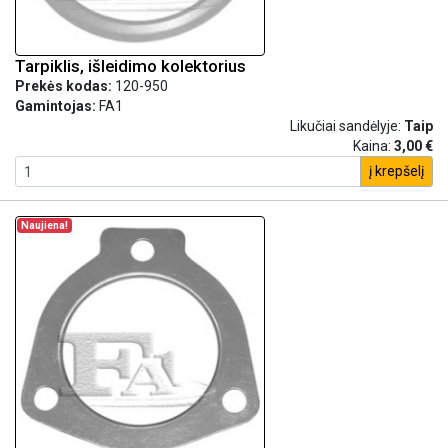
Tarpiklis, išleidimo kolektorius
Prekės kodas:
120-950
Gamintojas:
FA1
Likučiai sandėlyje:
Taip
Kaina:
3,00 €
į krepšelį
Naujiena!