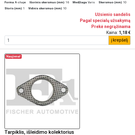
Forma
A-shape
Išorinis skersmuo (mm)
16
Medžiaga
Varis
Skersmuo (mm)
10
Storis (mm)
1
Vidinis skersmuo (mm)
10
Užsienio sandėlis
Pagal specialų užsakymą
Prekė negrąžinama
Kaina:
1,18 €
į krepšelį
Naujiena!
Tarpiklis, išleidimo kolektorius