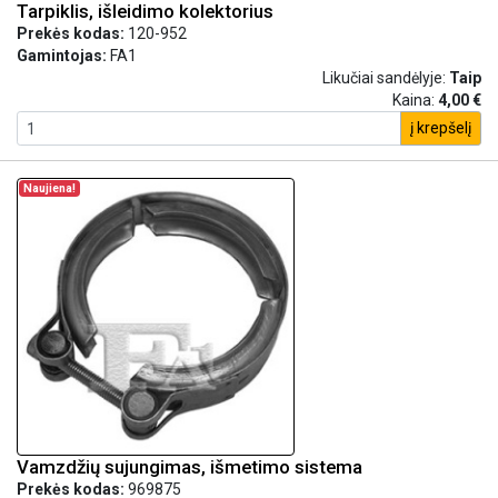
Tarpiklis, išleidimo kolektorius
Prekės kodas:
120-952
Gamintojas:
FA1
Likučiai sandėlyje:
Taip
Kaina:
4,00 €
į krepšelį
Naujiena!
Vamzdžių sujungimas, išmetimo sistema
Prekės kodas:
969875