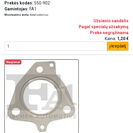
Prekės kodas:
550-902
Gamintojas:
FA1
Montavimo vieta
Katalizatorius
Užsienio sandėlis
Pagal specialų užsakymą
Prekė negrąžinama
Kaina:
1,20 €
į krepšelį
Naujiena!