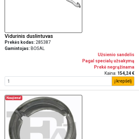
Vidurinis duslintuvas
Prekės kodas:
285387
Gamintojas:
BOSAL
Užsienio sandėlis
Pagal specialų užsakymą
Prekė negrąžinama
Kaina:
154,24 €
į krepšelį
Naujiena!