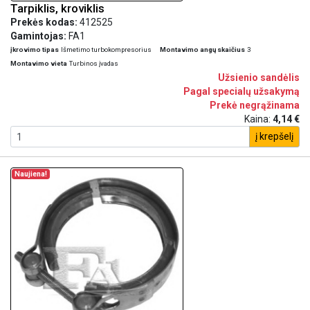
Tarpiklis, kroviklis
Prekės kodas:
412525
Gamintojas:
FA1
įkrovimo tipas
Išmetimo turbokompresorius
Montavimo angų skaičius
3
Montavimo vieta
Turbinos įvadas
Užsienio sandėlis
Pagal specialų užsakymą
Prekė negrąžinama
Kaina:
4,14 €
į krepšelį
Naujiena!