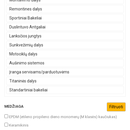
Montavimo dalys
Remontines dalys
Sportiniai Bakeliai
Duslintuvo Antgaliai
Lanksčios jungtys
Sunkvežimių dalys
Motociklų dalys
Aušinimo sistemos
Įranga servisams/parduotuvėms
Titaninės dalys
Standartiniai bakeliai
MEDŽIAGA
EPDM (etileno propileno dieno monomerų (M klasės) kaučiukas)
Keramikinis