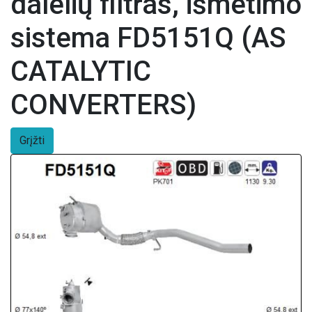
dalelių filtras, išmetimo
sistema FD5151Q (AS
CATALYTIC
CONVERTERS)
Grįžti