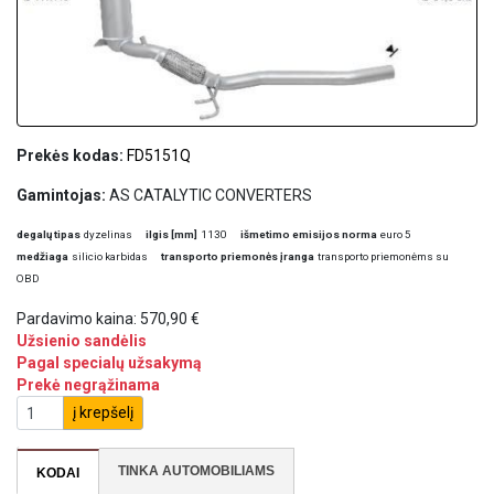
Prekės kodas:
FD5151Q
Gamintojas:
AS CATALYTIC CONVERTERS
degalų tipas
dyzelinas
ilgis [mm]
1130
išmetimo emisijos norma
euro 5
medžiaga
silicio karbidas
transporto priemonės įranga
transporto priemonėms su
OBD
Pardavimo kaina:
570,90 €
Užsienio sandėlis
Pagal specialų užsakymą
Prekė negrąžinama
į krepšelį
TINKA AUTOMOBILIAMS
KODAI