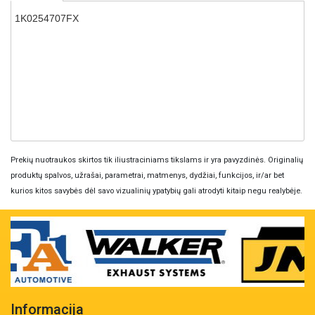
1K0254707FX
Prekių nuotraukos skirtos tik iliustraciniams tikslams ir yra pavyzdinės. Originalių
produktų spalvos, užrašai, parametrai, matmenys, dydžiai, funkcijos, ir/ar bet
kurios kitos savybės dėl savo vizualinių ypatybių gali atrodyti kitaip negu realybėje.
Informacija