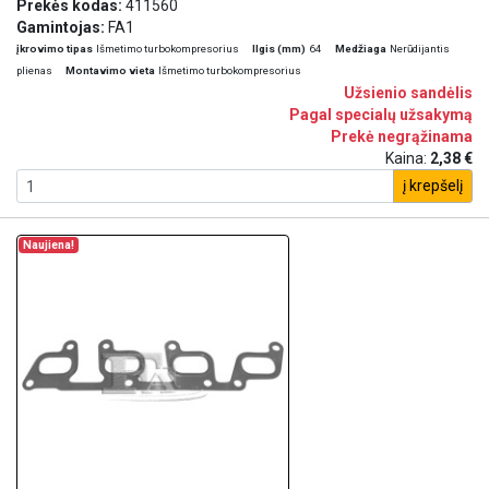
Prekės kodas:
411560
Gamintojas:
FA1
įkrovimo tipas
Išmetimo turbokompresorius
Ilgis (mm)
64
Medžiaga
Nerūdijantis
plienas
Montavimo vieta
Išmetimo turbokompresorius
Užsienio sandėlis
Pagal specialų užsakymą
Prekė negrąžinama
Kaina:
2,38 €
į krepšelį
Naujiena!