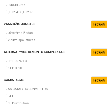
Euro4/Euro5
„Euro 4“ / „Euro 5“
VAMZDŽIO JUNGTIS
Užveržimo žiedas
V diržo spaustukas
ALTERNATYVUS REMONTO KOMPLEKTAS
EP1100-971.4
KT110590E
GAMINTOJAS
AS CATALYTIC CONVERTERS
FA1
SF Distribution