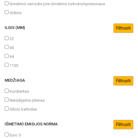
Išmetimo vamzdis prie išmetimo turbokompresoriaus
Vidinis
ILGIS (MM)
22
60
64
1130
MEDŽIAGA
Kordieritas
Nerūdijantis plienas
Silicio karbidas
IŠMETIMO EMISIJOS NORMA
Euro 5