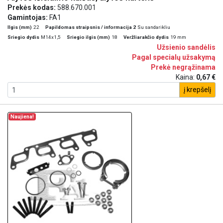
Prekės kodas:
588.670.001
Gamintojas:
FA1
Ilgis (mm)
22
Papildomas straipsnis / informacija 2
Su sandarikliu
Sriegio dydis
M14x1,5
Sriegio ilgis (mm)
18
Veržliarakčio dydis
19 mm
Užsienio sandėlis
Pagal specialų užsakymą
Prekė negrąžinama
Kaina:
0,67 €
į krepšelį
Naujiena!