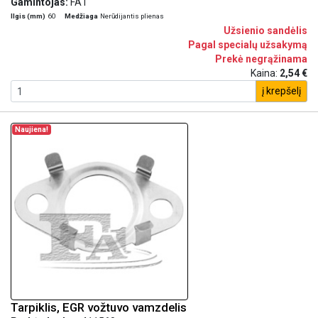
Gamintojas:
FA1
Ilgis (mm)
60
Medžiaga
Nerūdijantis plienas
Užsienio sandėlis
Pagal specialų užsakymą
Prekė negrąžinama
Kaina:
2,54 €
į krepšelį
Naujiena!
Tarpiklis, EGR vožtuvo vamzdelis