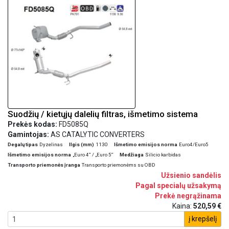
CFFB 10/08>11/12 VOLKSWAGEN GOLF VI 2.0TDI DPF 1968 cc 103
Kw / 140 cv CBDB, CFHC 10/08>1/11 VOLKSWAGEN JETTA 1.6TDI
DPF 1598 cc 66 Kw / 90 cv CAYB 12/09>10/10 VOLKSWAGEN
JETTA 1.6TDI DPF 1598 cc 77 Kw / 105 cv CAYC 7/09>10/10
VOLKSWAGEN JETTA 2.0TDI DPF 1968 cc 100 Kw / 136 cv CBDA
7/08>10/10 VOLKSWAGEN JETTA 2.0TDI DPF 1968 cc 103 Kw /
140 cv CBDB 7/08>10/10 VOLKSWAGEN SCIROCCO 2.0TDI DPF
1968 cc 100 Kw / 136 cv CFHB 11/10>5/14 VOLKSWAGEN
SCIROCCO 2.0TDI DPF 1968 cc 103 Kw / 140 cv CBDB, CFHC
9/08>5/14
Suodžių / kietųjų dalelių filtras, išmetimo sistema
Prekės kodas:
FD5085Q
Gamintojas:
AS CATALYTIC CONVERTERS
Degalų tipas
Dyzelinas
Ilgis (mm)
1130
Išmetimo emisijos norma
Euro4/Euro5
Išmetimo emisijos norma
„Euro 4“ / „Euro 5“
Medžiaga
Silicio karbidas
Transporto priemonės įranga
Transporto priemonėms su OBD
Užsienio sandėlis
Pagal specialų užsakymą
Prekė negrąžinama
Kaina:
520,59 €
į krepšelį