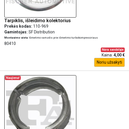
Tarpiklis, išleidimo kolektorius
Prekės kodas:
110-969
Gamintojas:
SF Distribution
Montavimo vieta
Išmetimo vamzdis prie išmetimo turbokompresoriaus
80410
Nėra sandėlyje
Kaina:
4,00 €
Noriu užsakyti
Naujiena!