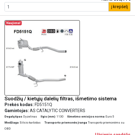
į krepšelį
Naujiena!
Suodžių / kietųjų dalelių filtras, išmetimo sistema
Prekės kodas:
FD5151Q
Gamintojas:
AS CATALYTIC CONVERTERS
Degalų tipas
Dyzelinas
Ilgis (mm)
1130
Išmetimo emisijos norma
Euro 5
Medžiaga
Silicio karbidas
Transporto priemonės įranga
Transporto priemonėms su
OBD
Užsienio sandėlis