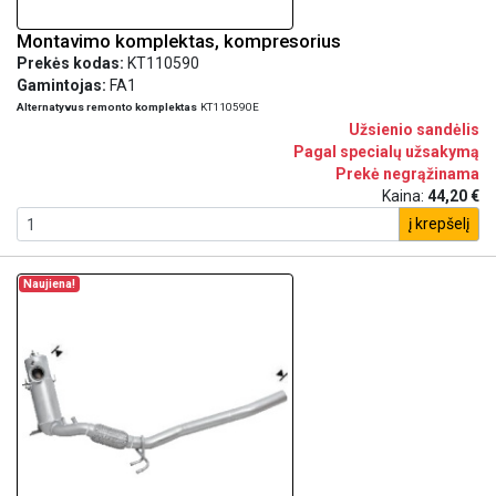
Montavimo komplektas, kompresorius
Prekės kodas:
KT110590
Gamintojas:
FA1
Alternatyvus remonto komplektas
KT110590E
Užsienio sandėlis
Pagal specialų užsakymą
Prekė negrąžinama
Kaina:
44,20 €
į krepšelį
Naujiena!