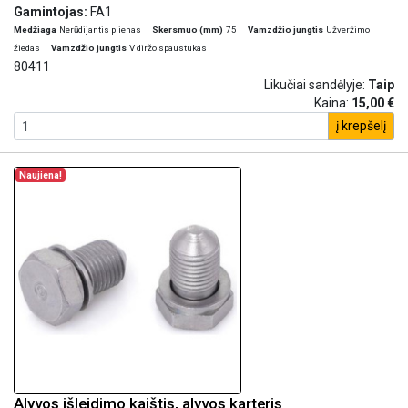
Gamintojas:
FA1
Medžiaga
Nerūdijantis plienas
Skersmuo (mm)
75
Vamzdžio jungtis
Užveržimo
žiedas
Vamzdžio jungtis
V diržo spaustukas
80411
Likučiai sandėlyje:
Taip
Kaina:
15,00 €
į krepšelį
Naujiena!
Alyvos išleidimo kaištis, alyvos karteris