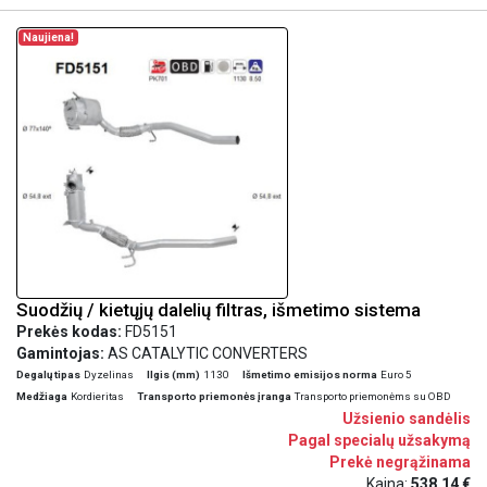
Naujiena!
Suodžių / kietųjų dalelių filtras, išmetimo sistema
Prekės kodas:
FD5151
Gamintojas:
AS CATALYTIC CONVERTERS
Degalų tipas
Dyzelinas
Ilgis (mm)
1130
Išmetimo emisijos norma
Euro 5
Medžiaga
Kordieritas
Transporto priemonės įranga
Transporto priemonėms su OBD
Užsienio sandėlis
Pagal specialų užsakymą
Prekė negrąžinama
Kaina:
538,14 €