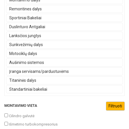
Montavimo dalys
Remontines dalys
Sportiniai Bakeliai
Duslintuvo Antgaliai
Lanksčios jungtys
Sunkvežimių dalys
Motociklų dalys
Aušinimo sistemos
Įranga servisams/parduotuvėms
Titaninės dalys
Standartiniai bakeliai
MONTAVIMO VIETA
Cilindro galvutė
Išmetimo turbokompresorius