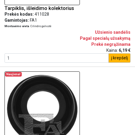
Tarpiklis, išleidimo kolektorius
Prekės kodas:
411028
Gamintojas:
FA1
Montavimo vieta
Cilindro galvutė
Užsienio sandėlis
Pagal specialų užsakymą
Prekė negrąžinama
Kaina:
6,19 €
į krepšelį
Naujiena!