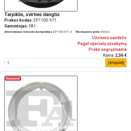
Tarpiklis, svirties dangtis
Prekės kodas:
EP1100-971
Gamintojas:
FA1
Alternatyvus remonto komplektas
EP1100-971.4
Montavimo vieta
Vidinis
Užsienio sandėlis
Pagal specialų užsakymą
Prekė negrąžinama
Kaina:
2,56 €
į krepšelį
Naujiena!