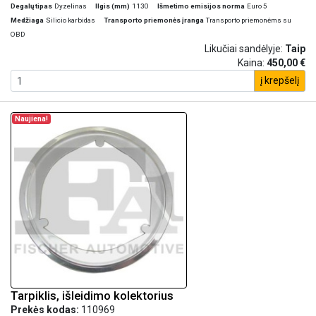
Degalų tipas
Dyzelinas
Ilgis (mm)
1130
Išmetimo emisijos norma
Euro 5
Medžiaga
Silicio karbidas
Transporto priemonės įranga
Transporto priemonėms su
OBD
Likučiai sandėlyje:
Taip
Kaina:
450,00 €
į krepšelį
Naujiena!
Tarpiklis, išleidimo kolektorius
Prekės kodas:
110969