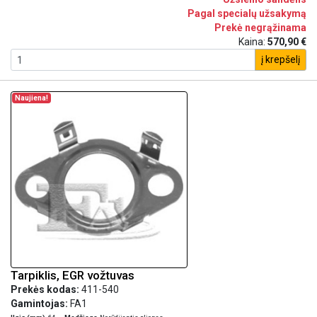
Pagal specialų užsakymą
Prekė negrąžinama
Kaina:
570,90 €
į krepšelį
Naujiena!
Tarpiklis, EGR vožtuvas
Prekės kodas:
411-540
Gamintojas:
FA1