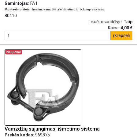
Gamintojas:
FA1
Montavimo vieta
Išmetimo vamzdis prie išmetimo turbokompresoriaus
80410
Likučiai sandėlyje:
Taip
Kaina:
4,00 €
į krepšelį
Naujiena!
Vamzdžių sujungimas, išmetimo sistema
Prekės kodas:
969875