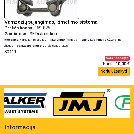
Vamzdžių sujungimas, išmetimo sistema
Prekės kodas:
969-875
Gamintojas:
SF Distribution
Medžiaga
Nerūdijantis plienas
Skersmuo (mm)
75
Vamzdžio jungtis
Užveržimo
žiedas
Vamzdžio jungtis
V diržo spaustukas
80411
Nėra sandėlyje
Kaina:
10,00 €
Noriu užsakyti
Informacija