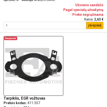
Ilgis (mm)
64
Medžiaga
Nerūdijantis plienas
Užsienio sandėlis
Pagal specialų užsakymą
Prekė negrąžinama
Kaina:
2,63 €
į krepšelį
Naujiena!
Tarpiklis, EGR vožtuvas
Prekės kodas:
411-557