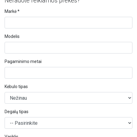
Neradote reikiamos prekės?
Markė *
Modelis
Pagaminimo metai
Kėbulo tipas
Degalų tipas
Variklis