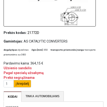
Prekės kodas:
21772D
Gamintojas:
AS CATALYTIC CONVERTERS
degalų tipas
dyzelinas
ilgis [mm]
350
transporto priemonės įranga
transporto
priemonėms su OBD
Pardavimo kaina:
364,15 €
Užsienio sandėlis
Pagal specialų užsakymą
Prekė negrąžinama
į krepšelį
TINKA AUTOMOBILIAMS
KODAI