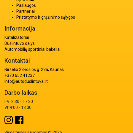
Paslaugos
Partneriai
Pristatymo ir grąžinimo sąlygos
Informacija
Katalizatoriai
Duslintuvo dalys
Automobilių sportiniai bakeliai
Kontaktai
Birželio 23-iosios g. 23a, Kaunas
+370 652 41237
info@autoduslintuvai.lt
Darbo laikas
I-V: 8:30 - 17:30
VI: 9:00 - 13:00
Visos teisės saugomos © 2026