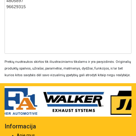
4805897
96629315
Prekių nuotraukos skirtos tik iliustraciniams tikslams ir yra pavyzdinės. Originalių
produktų spalvos, užrašai, parametrai, matmenys, dydžiai, funkcijos, ir/ar bet
kurios kitos savybės dėl savo vizualinių ypatybių gali atrodyti kitaip negu realybėje.
Informacija
Apie mus