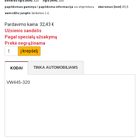
bendras ilgis [mm]
320
ilgis [mm]
200
papildomas gaminys / papildoma informacija
su stiprintuvu
skersmuo [mm]
45,5
vamzdžio jungtis
lankstus (-i)
Pardavimo kaina:
32,43 €
Užsienio sandėlis
Pagal specialų užsakymą
Prekė negrąžinama
į krepšelį
TINKA AUTOMOBILIAMS
KODAI
VW445-320