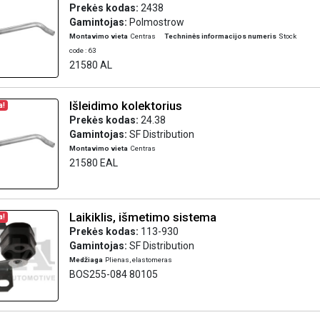
Prekės kodas:
2438
Gamintojas:
Polmostrow
Montavimo vieta
Centras
Techninės informacijos numeris
Stock
code : 63
21580 AL
Išleidimo kolektorius
a!
Prekės kodas:
24.38
Gamintojas:
SF Distribution
Montavimo vieta
Centras
21580 EAL
Laikiklis, išmetimo sistema
a!
Prekės kodas:
113-930
Gamintojas:
SF Distribution
Medžiaga
Plienas, elastomeras
BOS255-084 80105