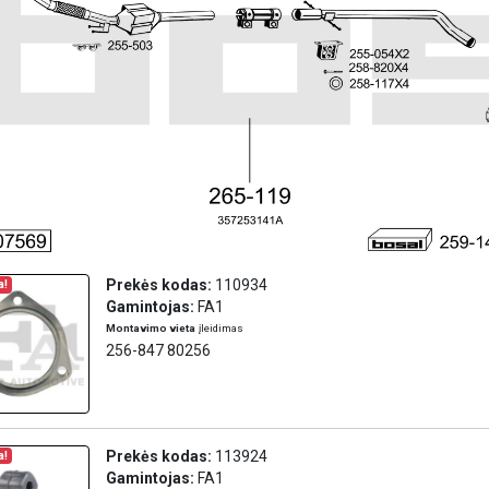
Prekės kodas:
110934
a!
Gamintojas:
FA1
Montavimo vieta
įleidimas
256-847 80256
Prekės kodas:
113924
a!
Gamintojas:
FA1