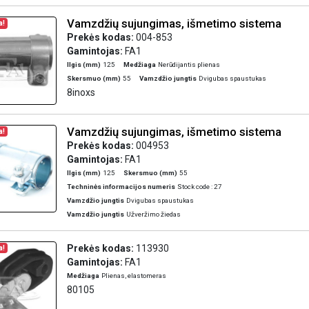
Vamzdžių sujungimas, išmetimo sistema
a!
Prekės kodas:
004-853
Gamintojas:
FA1
Ilgis (mm)
125
Medžiaga
Nerūdijantis plienas
Skersmuo (mm)
55
Vamzdžio jungtis
Dvigubas spaustukas
8inoxs
Vamzdžių sujungimas, išmetimo sistema
a!
Prekės kodas:
004953
Gamintojas:
FA1
Ilgis (mm)
125
Skersmuo (mm)
55
Techninės informacijos numeris
Stock code : 27
Vamzdžio jungtis
Dvigubas spaustukas
Vamzdžio jungtis
Užveržimo žiedas
Prekės kodas:
113930
a!
Gamintojas:
FA1
Medžiaga
Plienas, elastomeras
80105