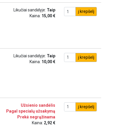
Likučiai sandėlyje:
Taip
į krepšelį
Kaina:
15,00 €
Likučiai sandėlyje:
Taip
į krepšelį
Kaina:
10,00 €
Užsienio sandėlis
į krepšelį
Pagal specialų užsakymą
Prekė negrąžinama
Kaina:
2,92 €