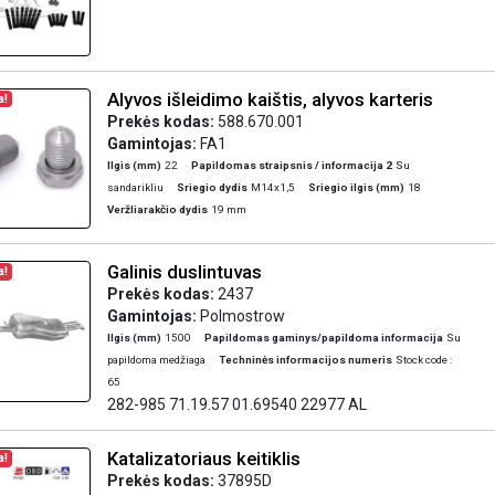
Alyvos išleidimo kaištis, alyvos karteris
a!
Prekės kodas:
588.670.001
Gamintojas:
FA1
Ilgis (mm)
22
Papildomas straipsnis / informacija 2
Su
sandarikliu
Sriegio dydis
M14x1,5
Sriegio ilgis (mm)
18
Veržliarakčio dydis
19 mm
Galinis duslintuvas
a!
Prekės kodas:
2437
Gamintojas:
Polmostrow
Ilgis (mm)
1500
Papildomas gaminys/papildoma informacija
Su
papildoma medžiaga
Techninės informacijos numeris
Stock code :
65
282-985 71.19.57 01.69540 22977 AL
Katalizatoriaus keitiklis
a!
Prekės kodas:
37895D