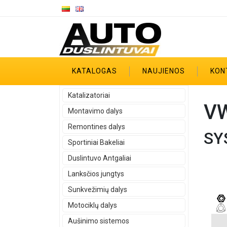
KATALOGAS
NAUJIENOS
KON
Katalizatoriai
VW
Montavimo dalys
Remontines dalys
SY
Sportiniai Bakeliai
Duslintuvo Antgaliai
Lanksčios jungtys
Sunkvežimių dalys
Motociklų dalys
Aušinimo sistemos