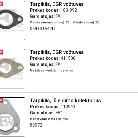
Tarpiklis, EGR vožtuvas
a!
Prekės kodas:
180-992
Gamintojas:
FA1
Vidinis skersmuo (mm)
32
Vidinis ø (mm)
32
069131547D
Tarpiklis, EGR vožtuvas
a!
Prekės kodas:
411506
Gamintojas:
FA1
Medžiaga
Nerūdijantis plienas
Tarpiklis, išleidimo kolektorius
a!
Prekės kodas:
110941
Gamintojas:
FA1
Montavimo vieta
įleidimas
80072