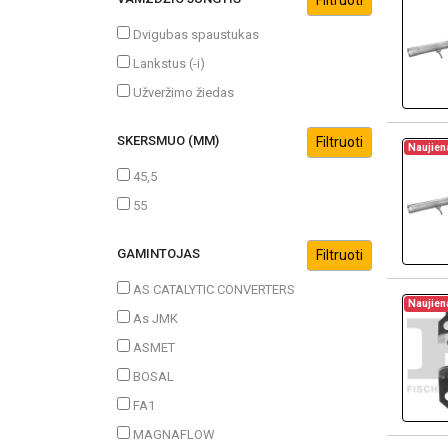
Dvigubas spaustukas
Lankstus (-i)
Užveržimo žiedas
SKERSMUO (MM)
Naujien
45,5
55
GAMINTOJAS
AS CATALYTIC CONVERTERS
Naujien
As JMK
ASMET
BOSAL
FA1
MAGNAFLOW