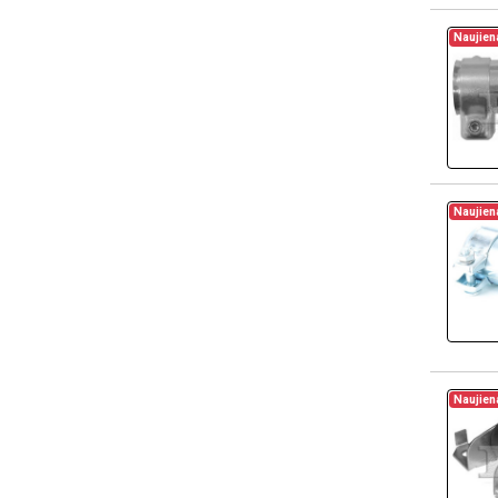
Naujien
Naujien
Naujien