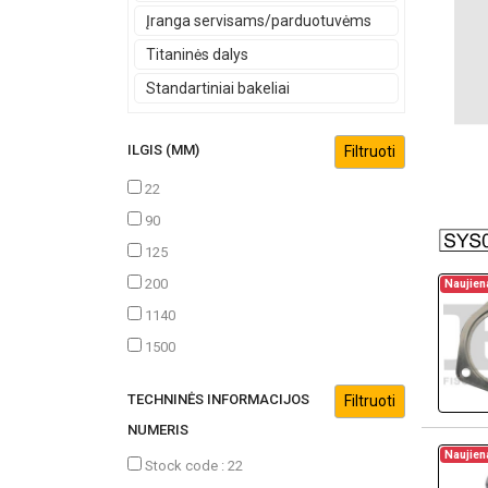
Įranga servisams/parduotuvėms
Titaninės dalys
Standartiniai bakeliai
ILGIS (MM)
22
90
125
200
Naujien
1140
1500
TECHNINĖS INFORMACIJOS
NUMERIS
Naujien
Stock code : 22