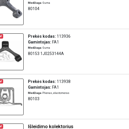
Medžiaga
Guma
80104
Prekės kodas:
113936
a!
Gamintojas:
FA1
Medžiaga
Guma
80153 1J0253144A
Prekės kodas:
113938
a!
Gamintojas:
FA1
Medžiaga
Plienas, elastomeras
80103
Išleidimo kolektorius
a!