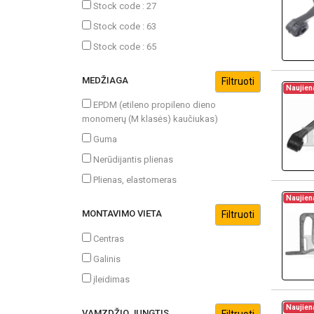
Stock code : 27
Stock code : 63
Stock code : 65
MEDŽIAGA
Naujien
EPDM (etileno propileno dieno
monomerų (M klasės) kaučiukas)
Guma
Nerūdijantis plienas
Plienas, elastomeras
Naujien
MONTAVIMO VIETA
Centras
Galinis
įleidimas
Naujien
VAMZDŽIO JUNGTIS