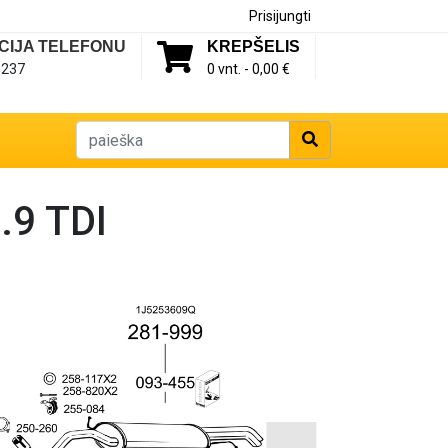
Prisijungti
CIJA TELEFONU
KREPŠELIS
1237
0 vnt. -
0,00 €
.9 TDI