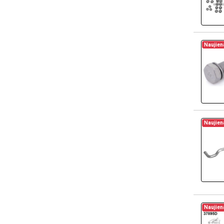
Naujien
Naujien
Naujien