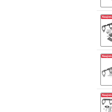
Naujien
Naujien
Naujien