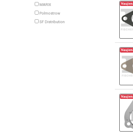
Naujien
MARIX
Polmostrow
SF Distribution
Naujien
Naujien