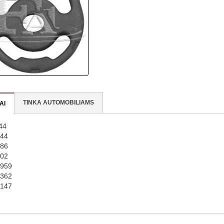
TINKA AUTOMOBILIAMS
AI
44
44
86
02
959
362
147