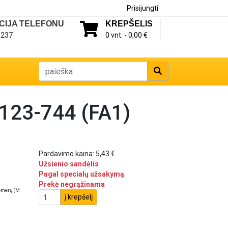
Prisijungti
CIJA TELEFONU
KREPŠELIS
1237
0 vnt. -
0,00 €
 123-744 (FA1)
Pardavimo kaina:
5,43 €
Užsienio sandėlis
Pagal specialų užsakymą
Prekė negrąžinama
nomerų (M
į krepšelį