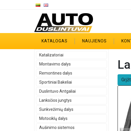
KATALOGAS
NAUJIENOS
KON
Katalizatoriai
La
Montavimo dalys
Remontines dalys
Grįžt
Sportiniai Bakeliai
Duslintuvo Antgaliai
Lanksčios jungtys
Sunkvežimių dalys
Motociklų dalys
Aušinimo sistemos