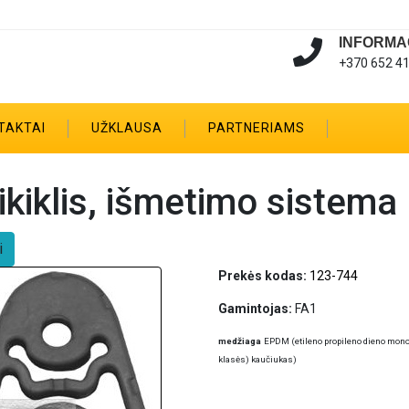
INFORMA
+370 652 4
TAKTAI
UŽKLAUSA
PARTNERIAMS
ikiklis, išmetimo sistema
i
Prekės kodas:
123-744
Gamintojas:
FA1
medžiaga
EPDM (etileno propileno dieno mo
klasės) kaučiukas)