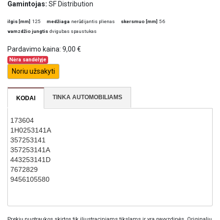
Gamintojas:
SF Distribution
ilgis [mm]
125
medžiaga
nerūdijantis plienas
skersmuo [mm]
56
vamzdžio jungtis
dvigubas spaustukas
Pardavimo kaina:
9,00 €
Nėra sandėlyje
Noriu užsakyti
TINKA AUTOMOBILIAMS
KODAI
173604
1H0253141A
357253141
357253141A
443253141D
7672829
9456105580
Prekių nuotraukos skirtos tik iliustraciniams tikslams ir yra pavyzdinės. Originalių