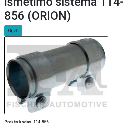
išmetimo sistema 114-
856 (ORION)
Grįžti
Prekės kodas:
114-856