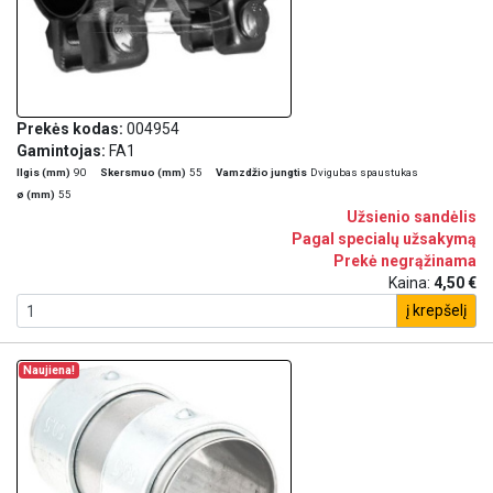
Prekės kodas:
004954
Gamintojas:
FA1
Ilgis (mm)
90
Skersmuo (mm)
55
Vamzdžio jungtis
Dvigubas spaustukas
ø (mm)
55
Užsienio sandėlis
Pagal specialų užsakymą
Prekė negrąžinama
Kaina:
4,50 €
į krepšelį
Naujiena!