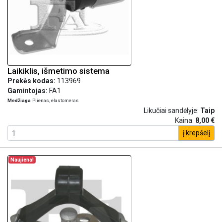
Laikiklis, išmetimo sistema
Prekės kodas:
113969
Gamintojas:
FA1
Medžiaga
Plienas, elastomeras
Likučiai sandėlyje:
Taip
Kaina:
8,00 €
į krepšelį
Naujiena!