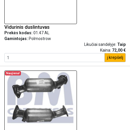
Vidurinis duslintuvas
Prekės kodas:
01.47 AL
Gamintojas:
Polmostrow
Likučiai sandėlyje:
Taip
Kaina:
72,00 €
į krepšelį
Naujiena!