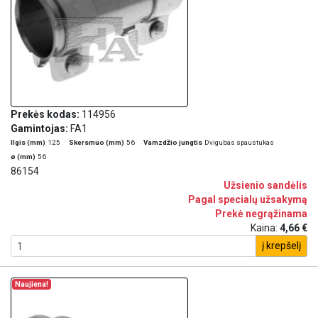
Prekės kodas:
114956
Gamintojas:
FA1
Ilgis (mm)
125
Skersmuo (mm)
56
Vamzdžio jungtis
Dvigubas spaustukas
ø (mm)
56
86154
Užsienio sandėlis
Pagal specialų užsakymą
Prekė negrąžinama
Kaina:
4,66 €
į krepšelį
Naujiena!