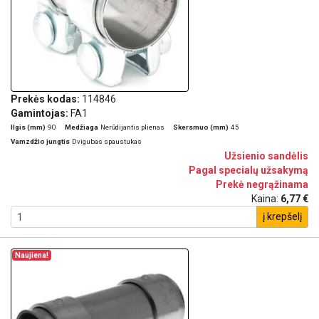
Prekės kodas:
114846
Gamintojas:
FA1
Ilgis (mm)
90
Medžiaga
Nerūdijantis plienas
Skersmuo (mm)
45
Vamzdžio jungtis
Dvigubas spaustukas
Užsienio sandėlis
Pagal specialų užsakymą
Prekė negrąžinama
Kaina:
6,77 €
į krepšelį
Naujiena!