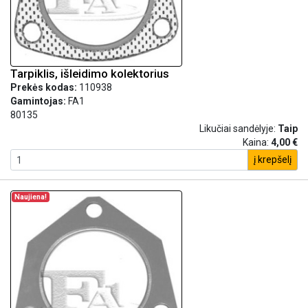
Tarpiklis, išleidimo kolektorius
Prekės kodas:
110938
Gamintojas:
FA1
80135
Likučiai sandėlyje:
Taip
Kaina:
4,00 €
į krepšelį
Naujiena!