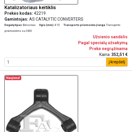
Katalizatoriaus keitiklis
Prekės kodas:
42219
Gamintojas:
AS CATALYTIC CONVERTERS
Degalų tipas
Benzinas
Ilgis (mm)
415
Transporto priemonės įranga
Transporto
priemonėms su OBD
Užsienio sandėlis
Pagal specialų užsakymą
Prekė negrąžinama
Kaina:
352,51 €
į krepšelį
Naujiena!