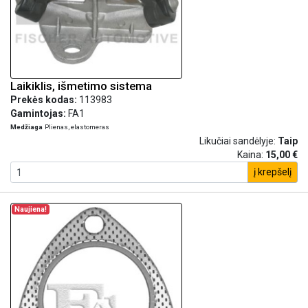
Laikiklis, išmetimo sistema
Prekės kodas:
113983
Gamintojas:
FA1
Medžiaga
Plienas, elastomeras
Likučiai sandėlyje:
Taip
Kaina:
15,00 €
į krepšelį
Naujiena!