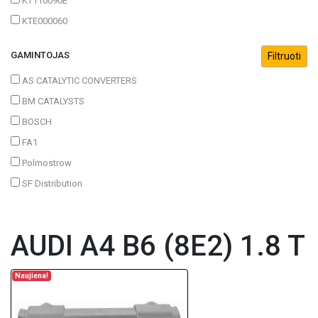
KT110090E
KTE000060
GAMINTOJAS
AS CATALYTIC CONVERTERS
BM CATALYSTS
BOSCH
FA1
Polmostrow
SF Distribution
AUDI A4 B6 (8E2) 1.8 T
Naujiena!