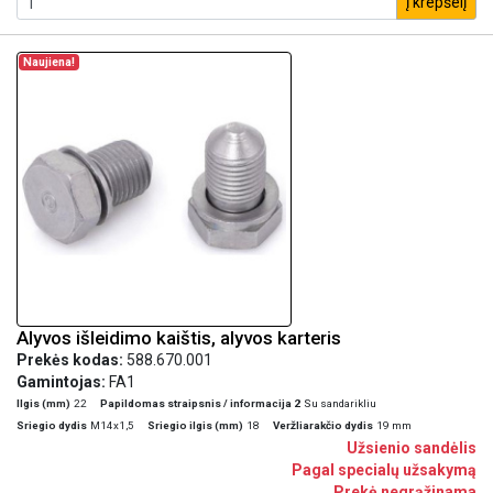
į krepšelį
Naujiena!
Alyvos išleidimo kaištis, alyvos karteris
Prekės kodas:
588.670.001
Gamintojas:
FA1
Ilgis (mm)
22
Papildomas straipsnis / informacija 2
Su sandarikliu
Sriegio dydis
M14x1,5
Sriegio ilgis (mm)
18
Veržliarakčio dydis
19 mm
Užsienio sandėlis
Pagal specialų užsakymą
Prekė negrąžinama