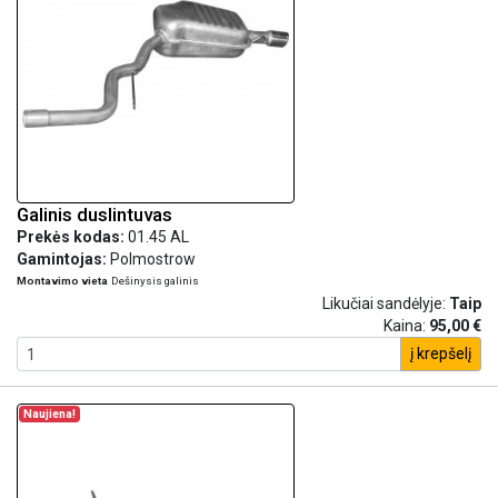
Galinis duslintuvas
Prekės kodas:
01.45 AL
Gamintojas:
Polmostrow
Montavimo vieta
Dešinysis galinis
Likučiai sandėlyje:
Taip
Kaina:
95,00 €
į krepšelį
Naujiena!