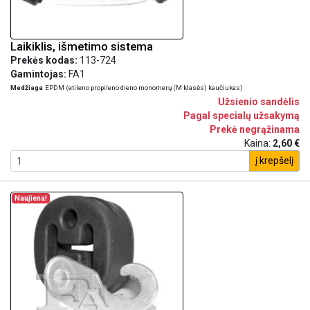
Laikiklis, išmetimo sistema
Prekės kodas:
113-724
Gamintojas:
FA1
Medžiaga
EPDM (etileno propileno dieno monomerų (M klasės) kaučiukas)
Užsienio sandėlis
Pagal specialų užsakymą
Prekė negrąžinama
Kaina:
2,60 €
į krepšelį
Naujiena!