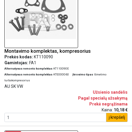
Montavimo komplektas, kompresorius
Prekės kodas:
KT110090
Gamintojas:
FA1
Alternatyvus remonto komplektas
KT110090E
Alternatyvus remonto komplektas
KTE000060
įkrovimo tipas
Išmetimo
turbokompresorius
AU SK VW
Užsienio sandėlis
Pagal specialų užsakymą
Prekė negrąžinama
Kaina:
10,18 €
į krepšelį