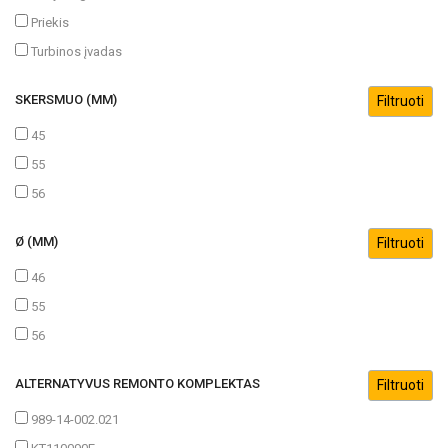
Priekis
Turbinos įvadas
SKERSMUO (MM)
45
55
56
Ø (MM)
46
55
56
ALTERNATYVUS REMONTO KOMPLEKTAS
989-14-002.021