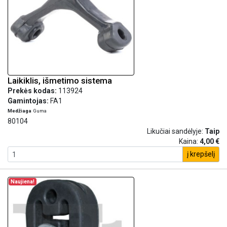
Laikiklis, išmetimo sistema
Prekės kodas:
113924
Gamintojas:
FA1
Medžiaga
Guma
80104
Likučiai sandėlyje:
Taip
Kaina:
4,00 €
į krepšelį
Naujiena!