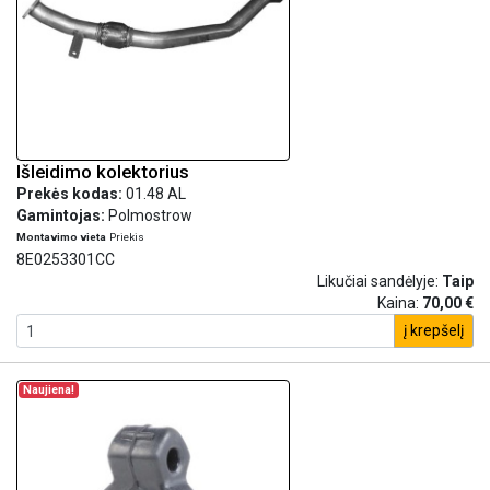
Išleidimo kolektorius
Prekės kodas:
01.48 AL
Gamintojas:
Polmostrow
Montavimo vieta
Priekis
8E0253301CC
Likučiai sandėlyje:
Taip
Kaina:
70,00 €
į krepšelį
Naujiena!