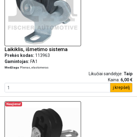
Laikiklis, išmetimo sistema
Prekės kodas:
113963
Gamintojas:
FA1
Medžiaga
Plienas, elastomeras
Likučiai sandėlyje:
Taip
Kaina:
6,00 €
į krepšelį
Naujiena!