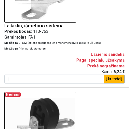
Laikiklis, išmetimo sistema
Prekės kodas:
113-763
Gamintojas:
FA1
Medžiaga
EPDM (etileno propileno dieno monomerų (M klasės) kaučiukas)
Medžiaga
Plienas, elastomeras
Užsienio sandėlis
Pagal specialų užsakymą
Prekė negrąžinama
Kaina:
6,24 €
į krepšelį
Naujiena!