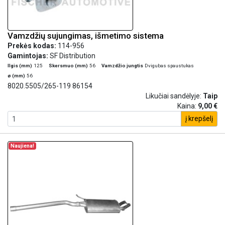
Vamzdžių sujungimas, išmetimo sistema
Prekės kodas:
114-956
Gamintojas:
SF Distribution
Ilgis (mm)
125
Skersmuo (mm)
56
Vamzdžio jungtis
Dvigubas spaustukas
ø (mm)
56
8020.5505/265-119 86154
Likučiai sandėlyje:
Taip
Kaina:
9,00 €
į krepšelį
Naujiena!