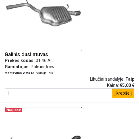
Galinis duslintuvas
Prekės kodas:
01.46 AL
Gamintojas:
Polmostrow
Montavimo vieta
Kairysis galinis
Likučiai sandėlyje:
Taip
Kaina:
95,00 €
į krepšelį
Naujiena!