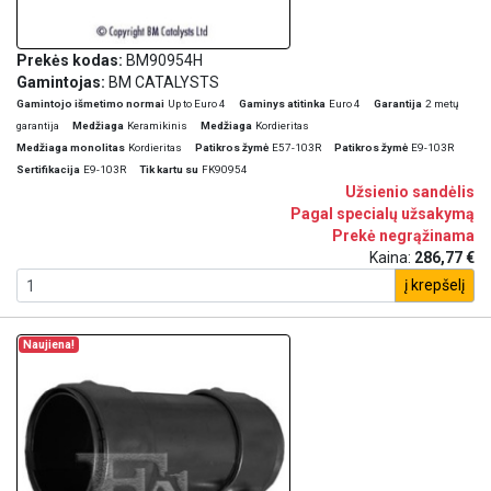
Prekės kodas:
BM90954H
Gamintojas:
BM CATALYSTS
Gamintojo išmetimo normai
Up to Euro 4
Gaminys atitinka
Euro 4
Garantija
2 metų
garantija
Medžiaga
Keramikinis
Medžiaga
Kordieritas
Medžiaga monolitas
Kordieritas
Patikros žymė
E57-103R
Patikros žymė
E9-103R
Sertifikacija
E9-103R
Tik kartu su
FK90954
Užsienio sandėlis
Pagal specialų užsakymą
Prekė negrąžinama
Kaina:
286,77 €
į krepšelį
Naujiena!