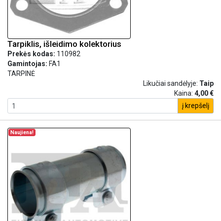
Tarpiklis, išleidimo kolektorius
Prekės kodas:
110982
Gamintojas:
FA1
TARPINĖ
Likučiai sandėlyje:
Taip
Kaina:
4,00 €
į krepšelį
Naujiena!