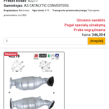
Prekės kodas:
42217
Gamintojas:
AS CATALYTIC CONVERTERS
Degalų tipas
Benzinas
Ilgis (mm)
415
Transporto priemonės įranga
Transporto
priemonėms su OBD
Užsienio sandėlis
Pagal specialų užsakymą
Prekė negrąžinama
Kaina:
346,30 €
į krepšelį
Naujiena!