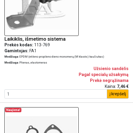
Laikiklis, išmetimo sistema
Prekės kodas:
113-769
Gamintojas:
FA1
Medžiaga
EPDM (etileno propileno dieno monomerų (M klasės) kaučiukas)
Medžiaga
Plienas, elastomeras
Užsienio sandėlis
Pagal specialų užsakymą
Prekė negrąžinama
Kaina:
7,46 €
į krepšelį
Naujiena!