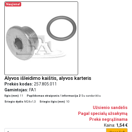
Naujiena!
Alyvos išleidimo kaištis, alyvos karteris
Prekės kodas:
257.805.011
Gamintojas:
FA1
Ilgis (mm)
11
Papildomas straipsnis / informacija 2
Su sandarikliu
Sriegio dydis
M24x1,5
Sriegio ilgis (mm)
10
Užsienio sandėlis
Pagal specialų užsakymą
Prekė negrąžinama
Kaina:
1,54 €