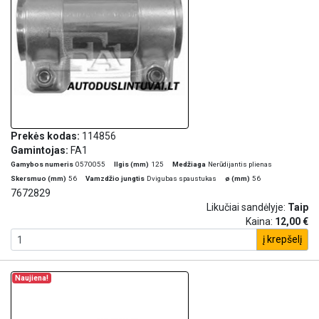
Prekės kodas:
114856
Gamintojas:
FA1
Gamybos numeris
0570055
Ilgis (mm)
125
Medžiaga
Nerūdijantis plienas
Skersmuo (mm)
56
Vamzdžio jungtis
Dvigubas spaustukas
ø (mm)
56
7672829
Likučiai sandėlyje:
Taip
Kaina:
12,00 €
į krepšelį
Naujiena!