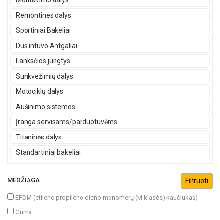
Montavimo dalys
Remontines dalys
Sportiniai Bakeliai
Duslintuvo Antgaliai
Lanksčios jungtys
Sunkvežimių dalys
Motociklų dalys
Aušinimo sistemos
Įranga servisams/parduotuvėms
Titaninės dalys
Standartiniai bakeliai
MEDŽIAGA
EPDM (etileno propileno dieno monomerų (M klasės) kaučiukas)
Guma