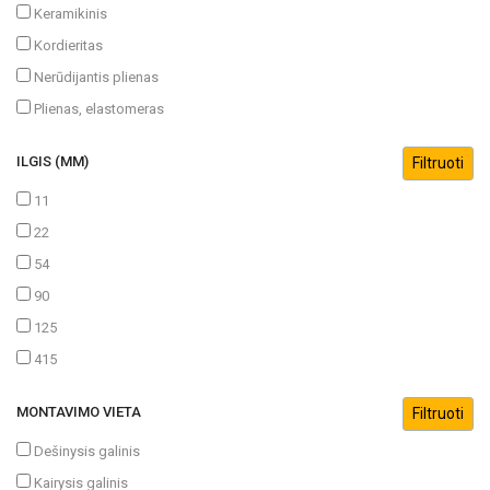
Keramikinis
Kordieritas
Nerūdijantis plienas
Plienas, elastomeras
ILGIS (MM)
11
22
54
90
125
415
MONTAVIMO VIETA
Dešinysis galinis
Kairysis galinis