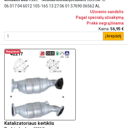
Montavimo vieta
Priekis
Techninės informacijos numeris
Stock code : 62
06.017 04.6012 105-165 13.27.06 01.57690 06562 AL
Užsienio sandėlis
Pagal specialų užsakymą
Prekė negrąžinama
Kaina:
56,95 €
į krepšelį
Naujiena!
Katalizatoriaus keitiklis