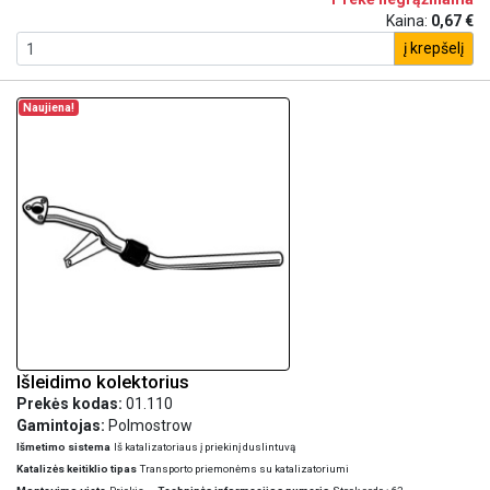
Kaina:
0,67 €
į krepšelį
Naujiena!
Išleidimo kolektorius
Prekės kodas:
01.110
Gamintojas:
Polmostrow
Išmetimo sistema
Iš katalizatoriaus į priekinį duslintuvą
Katalizės keitiklio tipas
Transporto priemonėms su katalizatoriumi