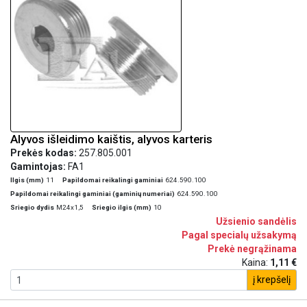
Alyvos išleidimo kaištis, alyvos karteris
Prekės kodas:
257.805.001
Gamintojas:
FA1
Ilgis (mm)
11
Papildomai reikalingi gaminiai
624.590.100
Papildomai reikalingi gaminiai (gaminių numeriai)
624.590.100
Sriegio dydis
M24x1,5
Sriegio ilgis (mm)
10
Užsienio sandėlis
Pagal specialų užsakymą
Prekė negrąžinama
Kaina:
1,11 €
į krepšelį