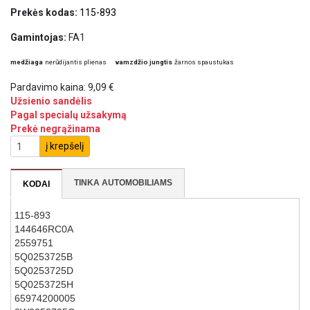
Prekės kodas:
115-893
Gamintojas:
FA1
medžiaga
nerūdijantis plienas
vamzdžio jungtis
žarnos spaustukas
Pardavimo kaina:
9,09 €
Užsienio sandėlis
Pagal specialų užsakymą
Prekė negrąžinama
į krepšelį
TINKA AUTOMOBILIAMS
KODAI
115-893
144646RC0A
2559751
5Q0253725B
5Q0253725D
5Q0253725H
65974200005