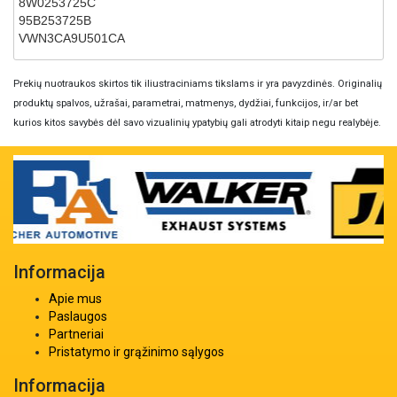
8W0253725C
95B253725B
VWN3CA9U501CA
Prekių nuotraukos skirtos tik iliustraciniams tikslams ir yra pavyzdinės. Originalių
produktų spalvos, užrašai, parametrai, matmenys, dydžiai, funkcijos, ir/ar bet
kurios kitos savybės dėl savo vizualinių ypatybių gali atrodyti kitaip negu realybėje.
Informacija
Apie mus
Paslaugos
Partneriai
Pristatymo ir grąžinimo sąlygos
Informacija