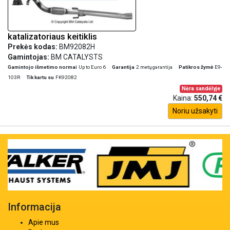
katalizatoriaus keitiklis
Prekės kodas:
BM92082H
Gamintojas:
BM CATALYSTS
Gamintojo išmetimo normai
Up to Euro 6
Garantija
2 metų garantija
Patikros žymė
E9-
103R
Tik kartu su
FK92082
Nėra sandėlyje
Kaina:
550,74 €
Noriu užsakyti
Informacija
Apie mus