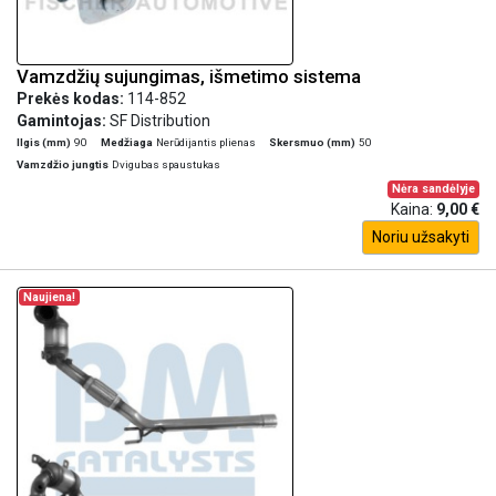
Vamzdžių sujungimas, išmetimo sistema
Prekės kodas:
114-852
Gamintojas:
SF Distribution
Ilgis (mm)
90
Medžiaga
Nerūdijantis plienas
Skersmuo (mm)
50
Vamzdžio jungtis
Dvigubas spaustukas
Nėra sandėlyje
Kaina:
9,00 €
Noriu užsakyti
Naujiena!