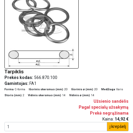
Tarpiklis
Prekės kodas:
566.870.100
Gamintojas:
FA1
Forma
C-forma
Išorinis skersmuo (mm)
20
Išorinis ø (mm)
20
Medžiaga
Varis
Storis (mm)
2
Vidinis skersmuo (mm)
14
Vidinis ø (mm)
14
Užsienio sandėlis
Pagal specialų užsakymą
Prekė negrąžinama
Kaina:
14,92 €
į krepšelį