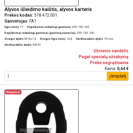
Alyvos išleidimo kaištis, alyvos karteris
Prekės kodas:
518.472.001
Gamintojas:
FA1
Ilgis (mm)
17
Papildomai reikalingi gaminiai
259.150.100
Papildomai reikalingi gaminiai (gaminių numeriai)
259.150.100
Sriegio dydis
M14x1,5
Sriegio ilgis (mm)
14,4
Veržliarakčio dydis
19 mm
Veržliarakčio dydis
SW19
Užsienio sandėlis
Pagal specialų užsakymą
Prekė negrąžinama
Kaina:
0,64 €
į krepšelį
Naujiena!