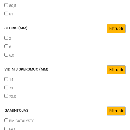
80,5
81
STORIS (MM)
2
6
6,0
VIDINIS SKERSMUO (MM)
14
73
73,0
GAMINTOJAS
BM CATALYSTS
FA1