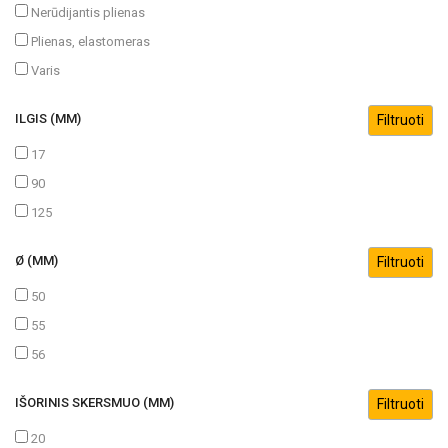
Nerūdijantis plienas
Plienas, elastomeras
Varis
ILGIS (MM)
17
90
125
Ø (MM)
50
55
56
IŠORINIS SKERSMUO (MM)
20