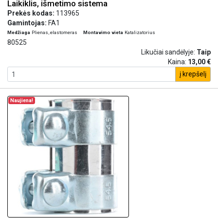
Laikiklis, išmetimo sistema
Prekės kodas:
113965
Gamintojas:
FA1
Medžiaga
Plienas, elastomeras
Montavimo vieta
Katalizatorius
80525
Likučiai sandėlyje:
Taip
Kaina:
13,00 €
į krepšelį
Naujiena!