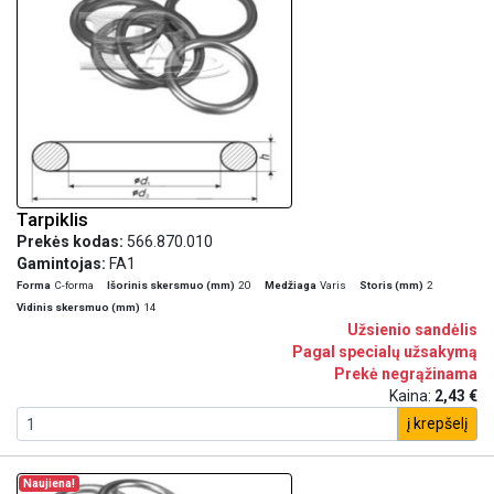
Tarpiklis
Prekės kodas:
566.870.010
Gamintojas:
FA1
Forma
C-forma
Išorinis skersmuo (mm)
20
Medžiaga
Varis
Storis (mm)
2
Vidinis skersmuo (mm)
14
Užsienio sandėlis
Pagal specialų užsakymą
Prekė negrąžinama
Kaina:
2,43 €
į krepšelį
Naujiena!