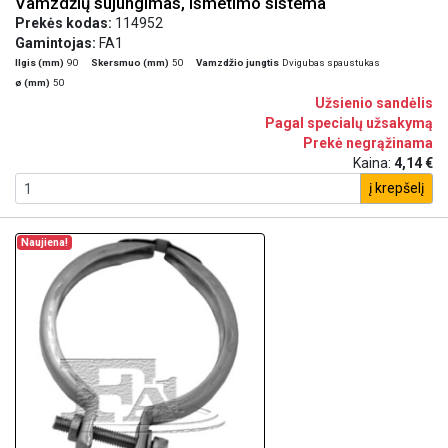
Vamzdžių sujungimas, išmetimo sistema
Prekės kodas:
114952
Gamintojas:
FA1
Ilgis (mm)
90
Skersmuo (mm)
50
Vamzdžio jungtis
Dvigubas spaustukas
ø (mm)
50
Užsienio sandėlis
Pagal specialų užsakymą
Prekė negrąžinama
Kaina:
4,14 €
į krepšelį
Naujiena!