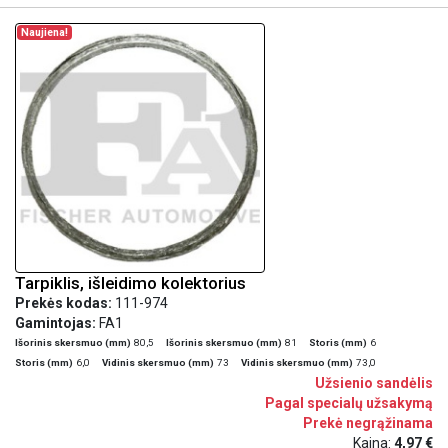
Naujiena!
Tarpiklis, išleidimo kolektorius
Prekės kodas:
111-974
Gamintojas:
FA1
Išorinis skersmuo (mm)
80,5
Išorinis skersmuo (mm)
81
Storis (mm)
6
Storis (mm)
6,0
Vidinis skersmuo (mm)
73
Vidinis skersmuo (mm)
73,0
Užsienio sandėlis
Pagal specialų užsakymą
Prekė negrąžinama
Kaina:
4,97 €