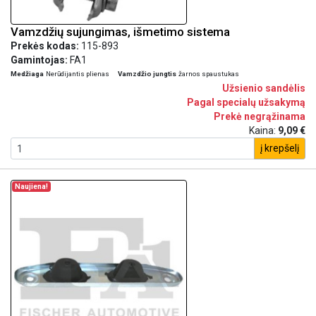
Vamzdžių sujungimas, išmetimo sistema
Prekės kodas:
115-893
Gamintojas:
FA1
Medžiaga
Nerūdijantis plienas
Vamzdžio jungtis
žarnos spaustukas
Užsienio sandėlis
Pagal specialų užsakymą
Prekė negrąžinama
Kaina:
9,09 €
į krepšelį
Naujiena!