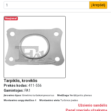
į krepšelį
Naujiena!
Tarpiklis, kroviklis
Prekės kodas:
411-556
Gamintojas:
FA1
įkrovimo tipas
Išmetimo turbokompresorius
Medžiaga
Nerūdijantis plienas
Montavimo angų skaičius
4
Montavimo vieta
Turbinos įvadas
Užsienio sandėlis
Pagal specialų užsakymą