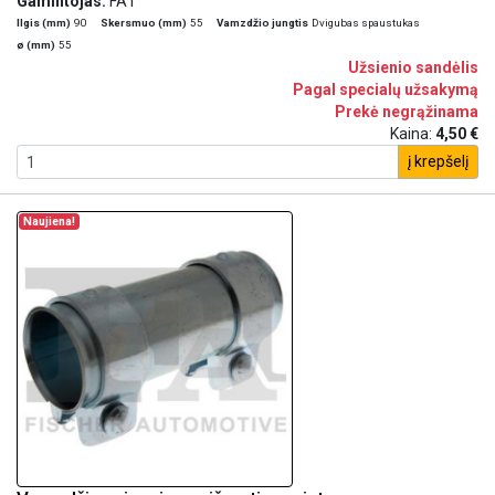
Gamintojas:
FA1
Ilgis (mm)
90
Skersmuo (mm)
55
Vamzdžio jungtis
Dvigubas spaustukas
ø (mm)
55
Užsienio sandėlis
Pagal specialų užsakymą
Prekė negrąžinama
Kaina:
4,50 €
į krepšelį
Naujiena!