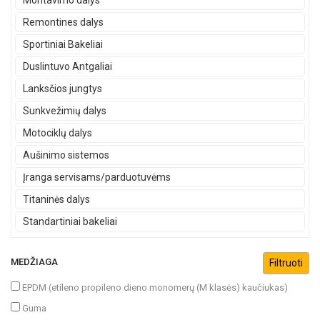
Montavimo dalys
Remontines dalys
Sportiniai Bakeliai
Duslintuvo Antgaliai
Lanksčios jungtys
Sunkvežimių dalys
Motociklų dalys
Aušinimo sistemos
Įranga servisams/parduotuvėms
Titaninės dalys
Standartiniai bakeliai
MEDŽIAGA
EPDM (etileno propileno dieno monomerų (M klasės) kaučiukas)
Guma