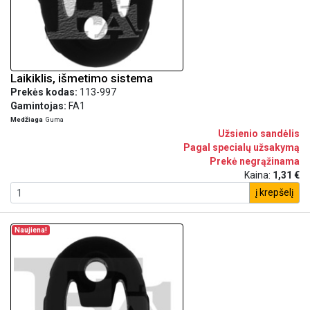
Laikiklis, išmetimo sistema
Prekės kodas:
113-997
Gamintojas:
FA1
Medžiaga
Guma
Užsienio sandėlis
Pagal specialų užsakymą
Prekė negrąžinama
Kaina:
1,31 €
į krepšelį
Naujiena!