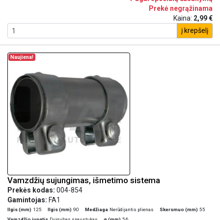
Prekė negrąžinama
Kaina:
2,99 €
į krepšelį
Naujiena!
Vamzdžių sujungimas, išmetimo sistema
Prekės kodas:
004-854
Gamintojas:
FA1
Ilgis (mm)
125
Ilgis (mm)
90
Medžiaga
Nerūdijantis plienas
Skersmuo (mm)
55
Vamzdžio jungtis
Dvigubas spaustukas
ø (mm)
56