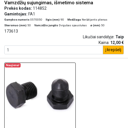
Vamzdžių sujungimas, išmetimo sistema
Prekės kodas:
114852
Gamintojas:
FA1
Gamybos numeris
0570050
Ilgis (mm)
90
Medžiaga
Nerūdijantis plienas
Skersmuo (mm)
50
Vamzdžio jungtis
Dvigubas spaustukas
ø (mm)
50
173613
Likučiai sandėlyje:
Taip
Kaina:
12,00 €
į krepšelį
Naujiena!