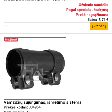
Užsienio sandėlis
Pagal specialų užsakymą
Prekė negrąžinama
Kaina:
8,71 €
į krepšelį
Naujiena!
Vamzdžių sujungimas, išmetimo sistema
Prekės kodas:
004954