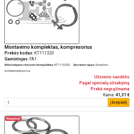
Montavimo komplektas, kompresorius
Prekės kodas:
KT111320
Gamintojas:
FA1
Alternatyvus remonto komplektas
KT111320E
įkrovimo tipas
Išmetimo
turbokompresorius
Užsienio sandėlis
Pagal specialų užsakymą
Prekė negrąžinama
Kaina:
41,31 €
į krepšelį
Naujiena!