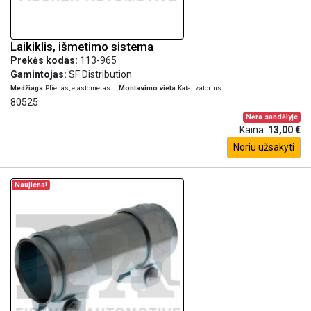
Laikiklis, išmetimo sistema
Prekės kodas:
113-965
Gamintojas:
SF Distribution
Medžiaga
Plienas, elastomeras
Montavimo vieta
Katalizatorius
80525
Nėra sandėlyje
Kaina:
13,00 €
Noriu užsakyti
Naujiena!