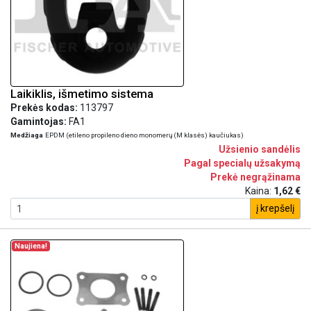
Laikiklis, išmetimo sistema
Prekės kodas:
113797
Gamintojas:
FA1
Medžiaga
EPDM (etileno propileno dieno monomerų (M klasės) kaučiukas)
Užsienio sandėlis
Pagal specialų užsakymą
Prekė negrąžinama
Kaina:
1,62 €
į krepšelį
Naujiena!