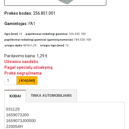
Prekės kodas:
256.851.001
Gamintojas:
FA1
ilgis [mm]
13
papildomai reikalingi gaminiai
746.520.100
papildomai reikalingi gaminiai (gaminių numeriai)
746.520.100
sriegio dydis
M10x1,25
sriegio ilgis [mm]
13
Pardavimo kaina:
1,29 €
Užsienio sandėlis
Pagal specialų užsakymą
Prekė negrąžinama
į krepšelį
TINKA AUTOMOBILIAMS
KODAI
031129
1659073J00
1659073J00000
220054H