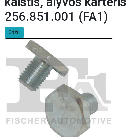
kaištis, alyvos karteris
256.851.001 (FA1)
Grįžti