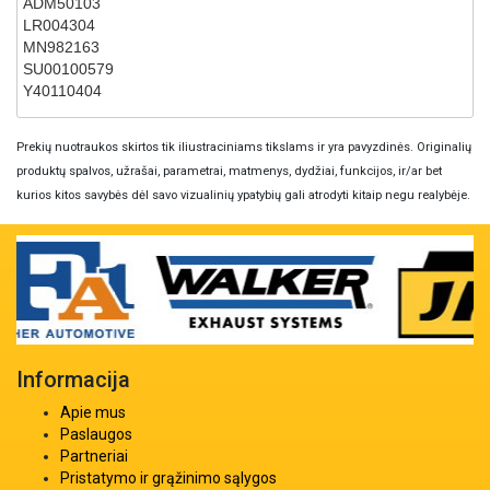
ADM50103
LR004304
MN982163
SU00100579
Y40110404
Prekių nuotraukos skirtos tik iliustraciniams tikslams ir yra pavyzdinės. Originalių
produktų spalvos, užrašai, parametrai, matmenys, dydžiai, funkcijos, ir/ar bet
kurios kitos savybės dėl savo vizualinių ypatybių gali atrodyti kitaip negu realybėje.
Informacija
Apie mus
Paslaugos
Partneriai
Pristatymo ir grąžinimo sąlygos