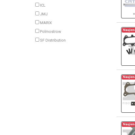
ICL
JMJ
MARIX
Naujien
Polmostrow
SF Distribution
Naujien
Naujien