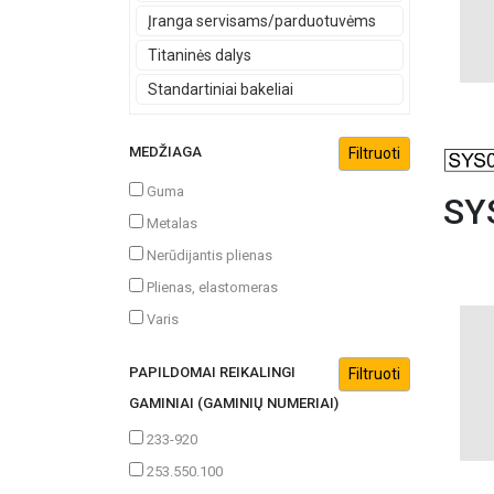
Įranga servisams/parduotuvėms
Titaninės dalys
Standartiniai bakeliai
MEDŽIAGA
Guma
SY
Metalas
Nerūdijantis plienas
Plienas, elastomeras
Varis
PAPILDOMAI REIKALINGI
GAMINIAI (GAMINIŲ NUMERIAI)
233-920
253.550.100