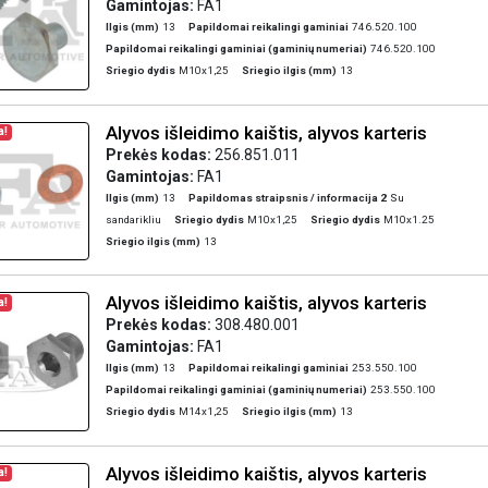
Gamintojas:
FA1
Ilgis (mm)
13
Papildomai reikalingi gaminiai
746.520.100
Papildomai reikalingi gaminiai (gaminių numeriai)
746.520.100
Sriegio dydis
M10x1,25
Sriegio ilgis (mm)
13
Alyvos išleidimo kaištis, alyvos karteris
a!
Prekės kodas:
256.851.011
Gamintojas:
FA1
Ilgis (mm)
13
Papildomas straipsnis / informacija 2
Su
sandarikliu
Sriegio dydis
M10x1,25
Sriegio dydis
M10x1.25
Sriegio ilgis (mm)
13
Alyvos išleidimo kaištis, alyvos karteris
a!
Prekės kodas:
308.480.001
Gamintojas:
FA1
Ilgis (mm)
13
Papildomai reikalingi gaminiai
253.550.100
Papildomai reikalingi gaminiai (gaminių numeriai)
253.550.100
Sriegio dydis
M14x1,25
Sriegio ilgis (mm)
13
Alyvos išleidimo kaištis, alyvos karteris
a!