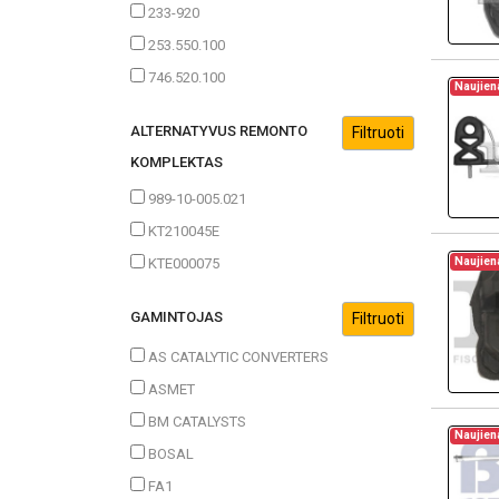
233-920
253.550.100
746.520.100
Naujien
ALTERNATYVUS REMONTO
KOMPLEKTAS
989-10-005.021
KT210045E
Naujien
KTE000075
GAMINTOJAS
AS CATALYTIC CONVERTERS
ASMET
BM CATALYSTS
Naujien
BOSAL
FA1