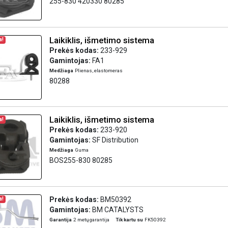
255-830 420330 80285
Laikiklis, išmetimo sistema
a!
Prekės kodas:
233-929
Gamintojas:
FA1
Medžiaga
Plienas, elastomeras
80288
Laikiklis, išmetimo sistema
a!
Prekės kodas:
233-920
Gamintojas:
SF Distribution
Medžiaga
Guma
BOS255-830 80285
Prekės kodas:
BM50392
a!
Gamintojas:
BM CATALYSTS
Garantija
2 metų garantija
Tik kartu su
FK50392