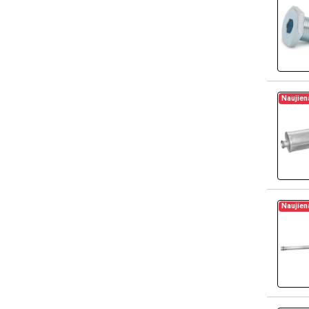
Naujien
Naujien