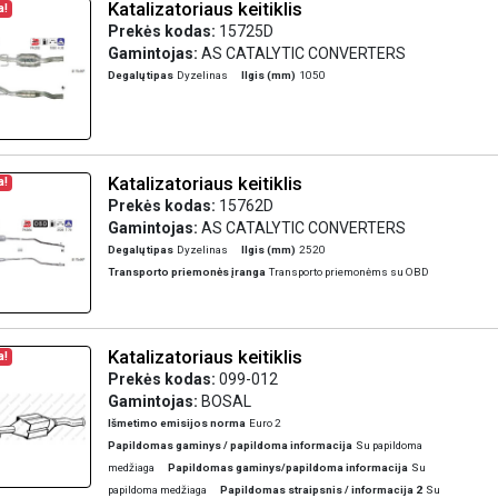
Katalizatoriaus keitiklis
a!
Prekės kodas:
15725D
Gamintojas:
AS CATALYTIC CONVERTERS
Degalų tipas
Dyzelinas
Ilgis (mm)
1050
Katalizatoriaus keitiklis
a!
Prekės kodas:
15762D
Gamintojas:
AS CATALYTIC CONVERTERS
Degalų tipas
Dyzelinas
Ilgis (mm)
2520
Transporto priemonės įranga
Transporto priemonėms su OBD
Katalizatoriaus keitiklis
a!
Prekės kodas:
099-012
Gamintojas:
BOSAL
Išmetimo emisijos norma
Euro 2
Papildomas gaminys / papildoma informacija
Su papildoma
medžiaga
Papildomas gaminys/papildoma informacija
Su
papildoma medžiaga
Papildomas straipsnis / informacija 2
Su