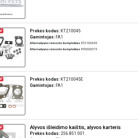
Prekės kodas:
KT210045
a!
Gamintojas:
FA1
Alternatyvus remonto komplektas
KT210045E
Alternatyvus remonto komplektas
KTE000075
Prekės kodas:
KT210045E
a!
Gamintojas:
FA1
Alyvos išleidimo kaištis, alyvos karteris
a!
Prekės kodas:
256.851.001