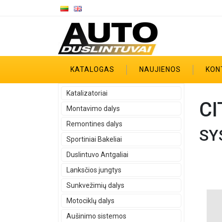
KATALOGAS
NAUJIENOS
KON
Katalizatoriai
CI
Montavimo dalys
Remontines dalys
SY
Sportiniai Bakeliai
Duslintuvo Antgaliai
Lanksčios jungtys
Sunkvežimių dalys
Motociklų dalys
Aušinimo sistemos