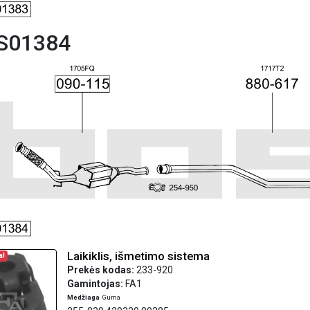
S01384
Laikiklis, išmetimo sistema
a!
Prekės kodas:
233-920
Gamintojas:
FA1
Medžiaga
Guma