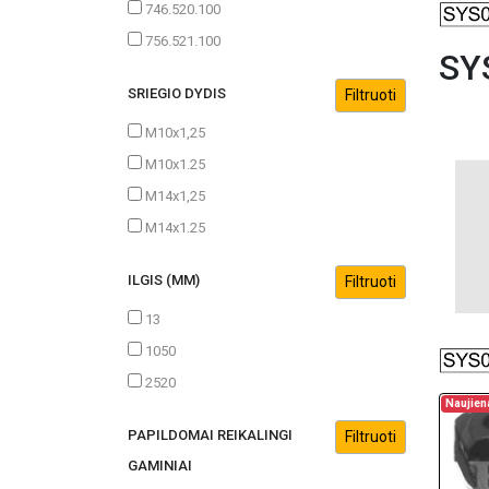
746.520.100
756.521.100
SY
SRIEGIO DYDIS
M10x1,25
M10x1.25
M14x1,25
M14x1.25
ILGIS (MM)
13
1050
2520
Naujien
PAPILDOMAI REIKALINGI
GAMINIAI