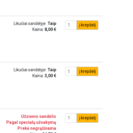
Likučiai sandėlyje:
Taip
į krepšelį
Kaina:
8,00 €
Likučiai sandėlyje:
Taip
į krepšelį
Kaina:
3,00 €
Užsienio sandėlis
į krepšelį
Pagal specialų užsakymą
Prekė negrąžinama