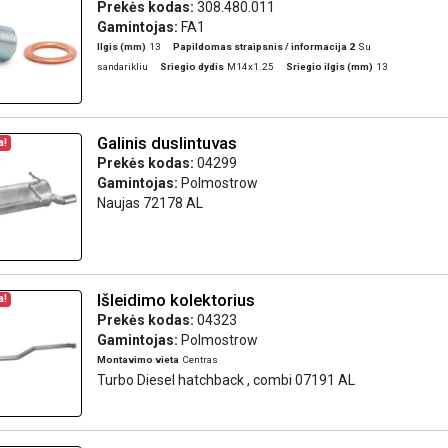
Prekės kodas:
308.480.011
Gamintojas:
FA1
Ilgis (mm)
13
Papildomas straipsnis / informacija 2
Su
sandarikliu
Sriegio dydis
M14x1.25
Sriegio ilgis (mm)
13
Galinis duslintuvas
a!
Prekės kodas:
04299
Gamintojas:
Polmostrow
Naujas 72178 AL
Išleidimo kolektorius
a!
Prekės kodas:
04323
Gamintojas:
Polmostrow
Montavimo vieta
Centras
Turbo Diesel hatchback , combi 07191 AL