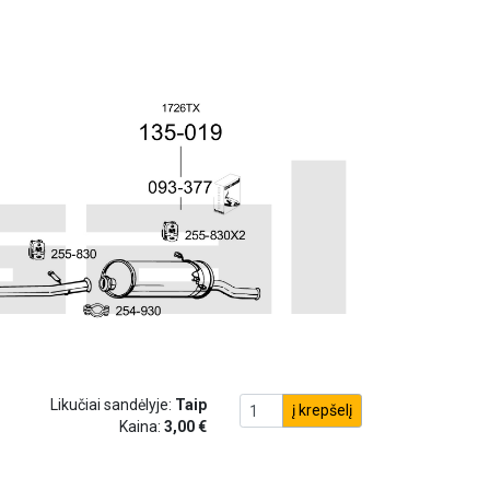
Likučiai sandėlyje:
Taip
į krepšelį
Kaina:
3,00 €