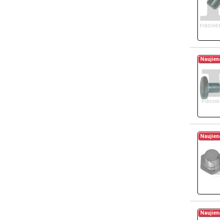
Naujien
Naujien
Naujien