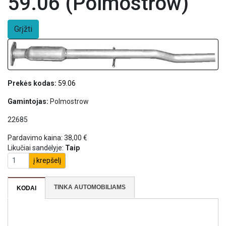
59.06 (Polmostrow)
Grįžti
Prekės kodas:
59.06
Gamintojas:
Polmostrow
22685
Pardavimo kaina:
38,00 €
Likučiai sandėlyje:
Taip
į krepšelį
TINKA AUTOMOBILIAMS
KODAI