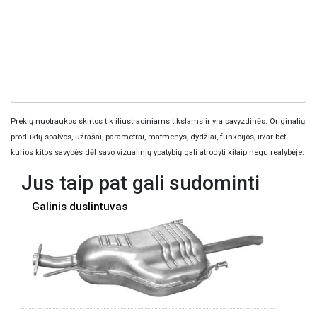
Prekių nuotraukos skirtos tik iliustraciniams tikslams ir yra pavyzdinės. Originalių
produktų spalvos, užrašai, parametrai, matmenys, dydžiai, funkcijos, ir/ar bet
kurios kitos savybės dėl savo vizualinių ypatybių gali atrodyti kitaip negu realybėje.
Jus taip pat gali sudominti
Galinis duslintuvas