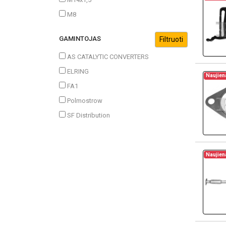
M8
GAMINTOJAS
AS CATALYTIC CONVERTERS
ELRING
Naujien
FA1
Polmostrow
SF Distribution
Naujien