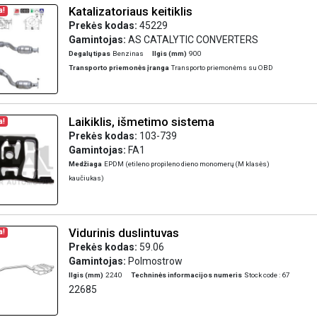
Katalizatoriaus keitiklis
a!
Prekės kodas:
45229
Gamintojas:
AS CATALYTIC CONVERTERS
Degalų tipas
Benzinas
Ilgis (mm)
900
Transporto priemonės įranga
Transporto priemonėms su OBD
Laikiklis, išmetimo sistema
a!
Prekės kodas:
103-739
Gamintojas:
FA1
Medžiaga
EPDM (etileno propileno dieno monomerų (M klasės)
kaučiukas)
Vidurinis duslintuvas
a!
Prekės kodas:
59.06
Gamintojas:
Polmostrow
Ilgis (mm)
2240
Techninės informacijos numeris
Stock code : 67
22685