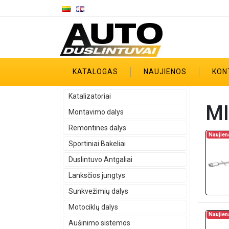
KATALOGAS
NAUJIENOS
KON
Katalizatoriai
MI
Montavimo dalys
Remontines dalys
Naujien
Sportiniai Bakeliai
Duslintuvo Antgaliai
Lanksčios jungtys
Sunkvežimių dalys
Motociklų dalys
Naujien
Aušinimo sistemos