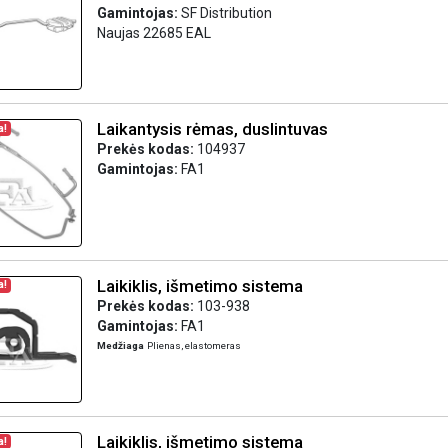
Gamintojas:
SF Distribution
Naujas 22685 EAL
Laikantysis rėmas, duslintuvas
a!
Prekės kodas:
104937
Gamintojas:
FA1
Laikiklis, išmetimo sistema
a!
Prekės kodas:
103-938
Gamintojas:
FA1
Medžiaga
Plienas, elastomeras
Laikiklis, išmetimo sistema
a!