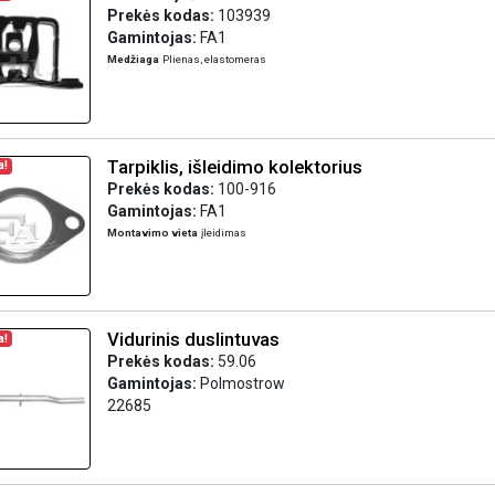
Prekės kodas:
103939
Gamintojas:
FA1
Medžiaga
Plienas, elastomeras
Tarpiklis, išleidimo kolektorius
a!
Prekės kodas:
100-916
Gamintojas:
FA1
Montavimo vieta
įleidimas
Vidurinis duslintuvas
a!
Prekės kodas:
59.06
Gamintojas:
Polmostrow
22685