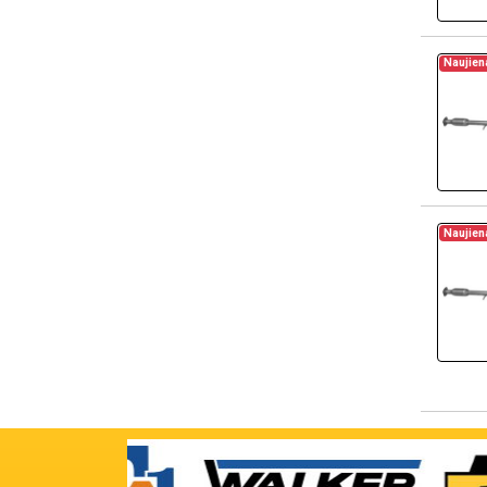
Naujien
Naujien