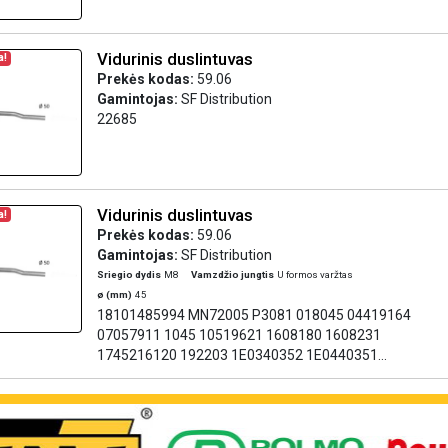
Vidurinis duslintuvas
a!
Prekės kodas:
59.06
Gamintojas:
SF Distribution
22685
Vidurinis duslintuvas
a!
Prekės kodas:
59.06
Gamintojas:
SF Distribution
Sriegio dydis
M8
Vamzdžio jungtis
U formos varžtas
ø (mm)
45
18101485994 MN72005 P3081 018045 04419164
07057911 1045 10519621 1608180 1608231
1745216120 192203 1E0340352 1E0440351
2062576000 20643B5000 20685E4150
21011203032 250245 3351642502450 4082895
45940351A 45940352 5467890000 60504379
7571385 7701402139 7703083385 7733521