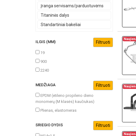
Įranga servisams/parduotuvėms
Titaninės dalys
Standartiniai bakeliai
Naujien
ILGIS (MM)
19
900
2240
MEDŽIAGA
Naujien
EPDM (etileno propileno dieno
monomerų (M klasės) kaučiukas)
Plienas, elastomeras
SRIEGIO DYDIS
Naujien
M14x1,5