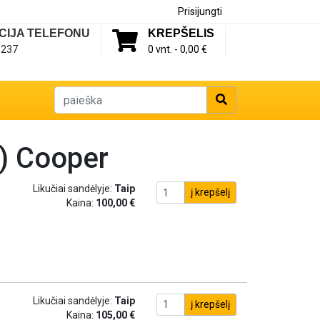
Prisijungti
CIJA TELEFONU
KREPŠELIS
1237
0 vnt. -
0,00 €
) Cooper
Likučiai sandėlyje:
Taip
į krepšelį
Kaina:
100,00 €
Likučiai sandėlyje:
Taip
į krepšelį
Kaina:
105,00 €