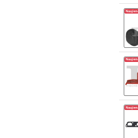
Naujien
Naujien
Naujien