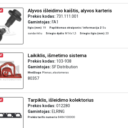
Alyvos išleidimo kaištis, alyvos karteris
a!
Prekės kodas:
731.111.001
Gamintojas:
FA1
Ilgis (mm)
19
Papildomas straipsnis / informacija 2
Su
sandarikliu
Sriegio dydis
M14x1,5
Sriegio ilgis (mm)
20
Laikiklis, išmetimo sistema
a!
Prekės kodas:
103-938
Gamintojas:
SF Distribution
Medžiaga
Plienas, elastomeras
80357
Tarpiklis, išleidimo kolektorius
a!
Prekės kodas:
012280
Gamintojas:
ELRING
Prekės tarifo numeris
8484100000