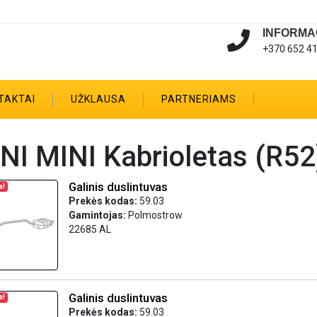
INFORMA
+370 652 4
TAKTAI
UŽKLAUSA
PARTNERIAMS
NI MINI Kabrioletas (R52
Galinis duslintuvas
a!
Prekės kodas:
59.03
Gamintojas:
Polmostrow
22685 AL
Galinis duslintuvas
a!
Prekės kodas:
59.03