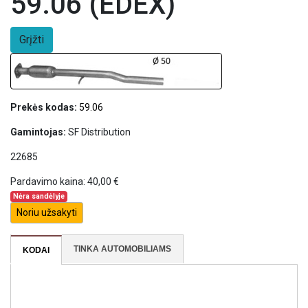
59.06 (EDEX)
Grįžti
Prekės kodas:
59.06
Gamintojas:
SF Distribution
22685
Pardavimo kaina:
40,00 €
Nėra sandėlyje
Noriu užsakyti
TINKA AUTOMOBILIAMS
KODAI