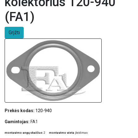
kolektorius 120-940
(FA1)
Grįžti
Prekės kodas:
120-940
Gamintojas:
FA1
montavimo angų skaičius
2
montavimo vieta
įleidimas