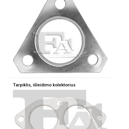
Tarpiklis, išleidimo kolektorius