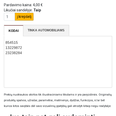
Pardavimo kaina:
4,00 €
Likučiai sandėlyje:
Taip
į krepšelį
TINKA AUTOMOBILIAMS
KODAI
854515
13229872
23238284
Prekių nuotraukos skirtos tik iliustraciniams tikslams ir yra pavyzdinės. Originalių
produktų spalvos, užrašai, parametrai, matmenys, dydžiai, funkcijos, ir/ar bet
kurios kitos savybės dėl savo vizualinių ypatybių gali atrodyti kitaip negu realybėje.