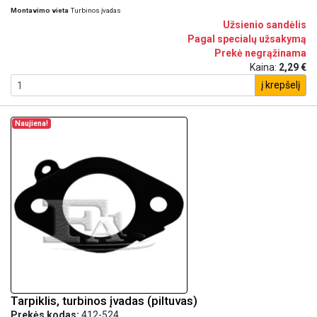
Montavimo vieta
Turbinos įvadas
Užsienio sandėlis
Pagal specialų užsakymą
Prekė negrąžinama
Kaina:
2,29 €
į krepšelį
Naujiena!
Tarpiklis, turbinos įvadas (piltuvas)
Prekės kodas:
412-524