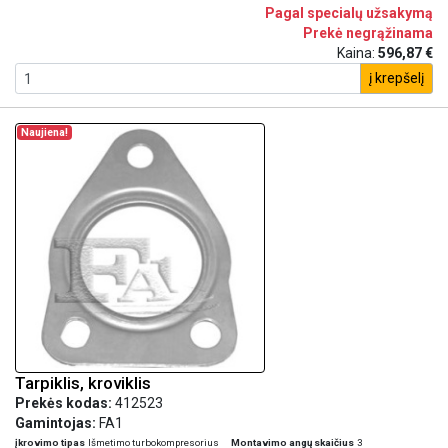
Pagal specialų užsakymą
Prekė negrąžinama
Kaina:
596,87 €
į krepšelį
Naujiena!
Tarpiklis, kroviklis
Prekės kodas:
412523
Gamintojas:
FA1
įkrovimo tipas
Išmetimo turbokompresorius
Montavimo angų skaičius
3