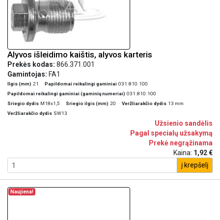
Alyvos išleidimo kaištis, alyvos karteris
Prekės kodas:
866.371.001
Gamintojas:
FA1
Ilgis (mm)
21
Papildomai reikalingi gaminiai
031.810.100
Papildomai reikalingi gaminiai (gaminių numeriai)
031.810.100
Sriegio dydis
M18x1,5
Sriegio ilgis (mm)
20
Veržliarakčio dydis
13 mm
Veržliarakčio dydis
SW13
Užsienio sandėlis
Pagal specialų užsakymą
Prekė negrąžinama
Kaina:
1,92 €
į krepšelį
Naujiena!