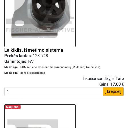
Laikiklis, išmetimo sistema
Prekės kodas:
123-748
Gamintojas:
FA1
Medžiaga
EPDM (etileno propileno dieno monomerų (M klasės) kaučiukas)
Medžiaga
Plienas, elastomeras
Likučiai sandėlyje:
Taip
Kaina:
17,00 €
į krepšelį
Naujiena!