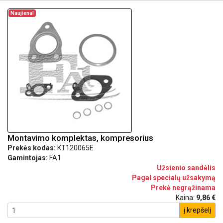
Naujiena!
Montavimo komplektas, kompresorius
Prekės kodas:
KT120065E
Gamintojas:
FA1
Užsienio sandėlis
Pagal specialų užsakymą
Prekė negrąžinama
Kaina:
9,86 €
į krepšelį