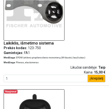
Laikiklis, išmetimo sistema
Prekės kodas:
123-750
Gamintojas:
FA1
Medžiaga
EPDM (etileno propileno dieno monomerų (M klasės) kaučiukas)
Medžiaga
Plienas, elastomeras
Likučiai sandėlyje:
Taip
Kaina:
15,00 €
į krepšelį
Naujiena!