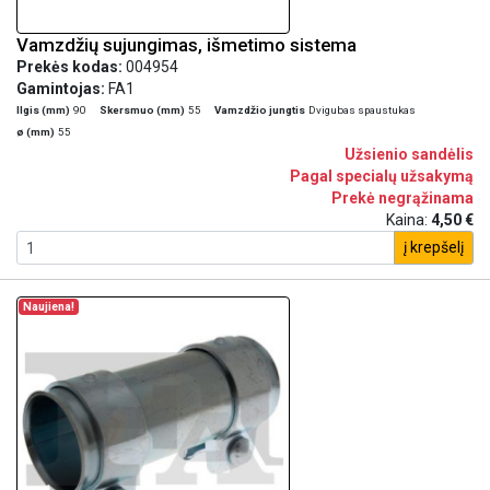
Vamzdžių sujungimas, išmetimo sistema
Prekės kodas:
004954
Gamintojas:
FA1
Ilgis (mm)
90
Skersmuo (mm)
55
Vamzdžio jungtis
Dvigubas spaustukas
ø (mm)
55
Užsienio sandėlis
Pagal specialų užsakymą
Prekė negrąžinama
Kaina:
4,50 €
į krepšelį
Naujiena!