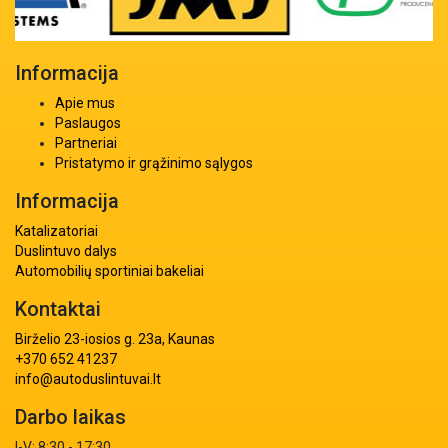
Informacija
Apie mus
Paslaugos
Partneriai
Pristatymo ir grąžinimo sąlygos
Informacija
Katalizatoriai
Duslintuvo dalys
Automobilių sportiniai bakeliai
Kontaktai
Birželio 23-iosios g. 23a, Kaunas
+370 652 41237
info@autoduslintuvai.lt
Darbo laikas
I-V: 8:30 - 17:30