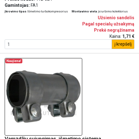
Gamintojas:
FA1
įkrovimo tipas
Išmetimo turbokompresorius
Montavimo vieta
įsiurbimo kolektorius
Užsienio sandėlis
Pagal specialų užsakymą
Prekė negrąžinama
Kaina:
1,71 €
į krepšelį
Naujiena!
Vamzdžių sujungimas, išmetimo sistema