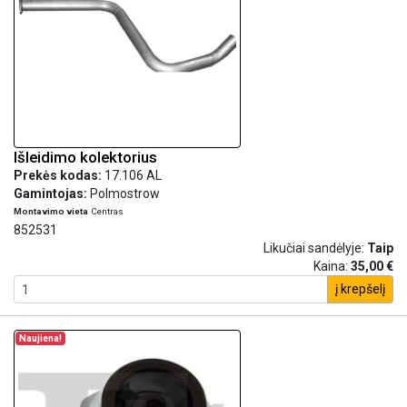
Išleidimo kolektorius
Prekės kodas:
17.106 AL
Gamintojas:
Polmostrow
Montavimo vieta
Centras
852531
Likučiai sandėlyje:
Taip
Kaina:
35,00 €
į krepšelį
Naujiena!