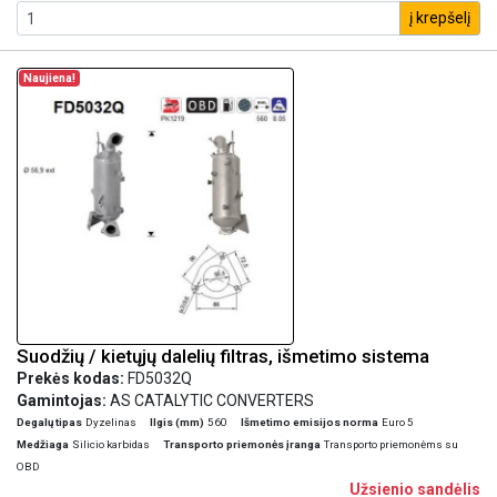
į krepšelį
Naujiena!
Suodžių / kietųjų dalelių filtras, išmetimo sistema
Prekės kodas:
FD5032Q
Gamintojas:
AS CATALYTIC CONVERTERS
Degalų tipas
Dyzelinas
Ilgis (mm)
560
Išmetimo emisijos norma
Euro 5
Medžiaga
Silicio karbidas
Transporto priemonės įranga
Transporto priemonėms su
OBD
Užsienio sandėlis