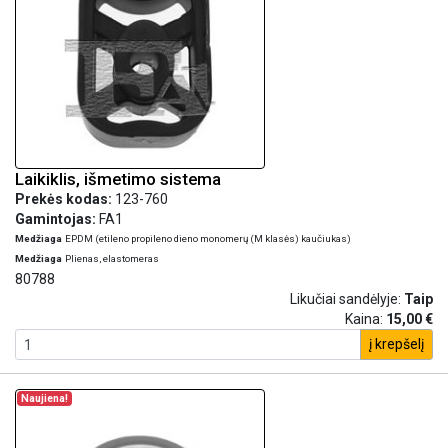
Laikiklis, išmetimo sistema
Prekės kodas:
123-760
Gamintojas:
FA1
Medžiaga
EPDM (etileno propileno dieno monomerų (M klasės) kaučiukas)
Medžiaga
Plienas, elastomeras
80788
Likučiai sandėlyje:
Taip
Kaina:
15,00 €
į krepšelį
Naujiena!