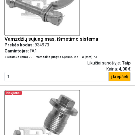
Vamzdžių sujungimas, išmetimo sistema
Prekės kodas:
934973
Gamintojas:
FA1
Skersmuo (mm)
73
Vamzdžio jungtis
Spaustukas
ø (mm)
73
Likučiai sandėlyje:
Taip
Kaina:
4,00 €
į krepšelį
Naujiena!