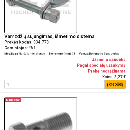
Vamzdžių sujungimas, išmetimo sistema
Prekės kodas:
934-773
Gamintojas:
FA1
Medžiaga
Nerūdijantis plienas
Skersmuo (mm)
73
Vamzdžio jungtis
Spaustukas
Užsienio sandėlis
Pagal specialų užsakymą
Prekė negrąžinama
Kaina:
3,27 €
į krepšelį
Naujiena!