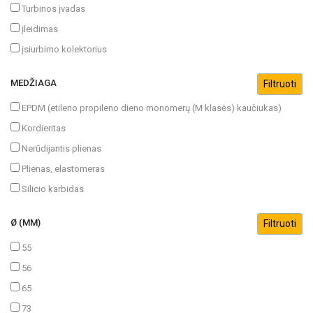
Turbinos įvadas
įleidimas
įsiurbimo kolektorius
MEDŽIAGA
EPDM (etileno propileno dieno monomerų (M klasės) kaučiukas)
Kordieritas
Nerūdijantis plienas
Plienas, elastomeras
Silicio karbidas
Ø (MM)
55
56
65
73