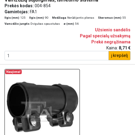
Prekės kodas:
004-854
Gamintojas:
FA1
Ilgis (mm)
125
Ilgis (mm)
90
Medžiaga
Nerūdijantis plienas
Skersmuo (mm)
55
Vamzdžio jungtis
Dvigubas spaustukas
ø (mm)
56
Užsienio sandėlis
Pagal specialų užsakymą
Prekė negrąžinama
Kaina:
8,71 €
į krepšelį
Naujiena!