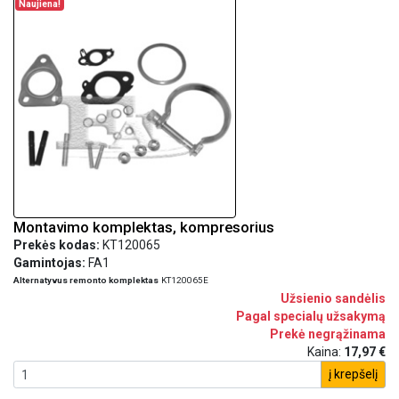
Naujiena!
Montavimo komplektas, kompresorius
Prekės kodas:
KT120065
Gamintojas:
FA1
Alternatyvus remonto komplektas
KT120065E
Užsienio sandėlis
Pagal specialų užsakymą
Prekė negrąžinama
Kaina:
17,97 €
į krepšelį