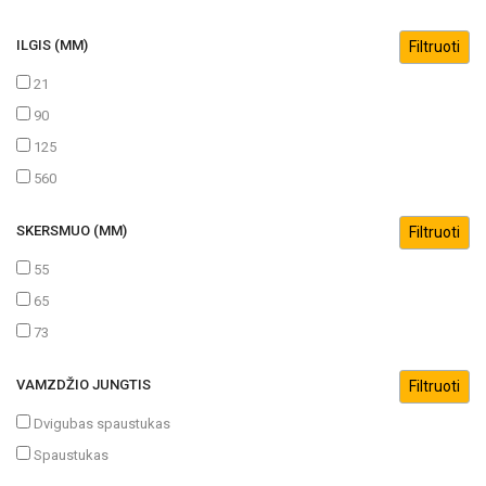
ILGIS (MM)
21
90
125
560
SKERSMUO (MM)
55
65
73
VAMZDŽIO JUNGTIS
Dvigubas spaustukas
Spaustukas