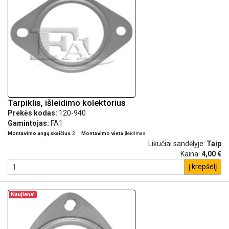
Tarpiklis, išleidimo kolektorius
Prekės kodas:
120-940
Gamintojas:
FA1
Montavimo angų skaičius
2
Montavimo vieta
įleidimas
Likučiai sandėlyje:
Taip
Kaina:
4,00 €
į krepšelį
Naujiena!