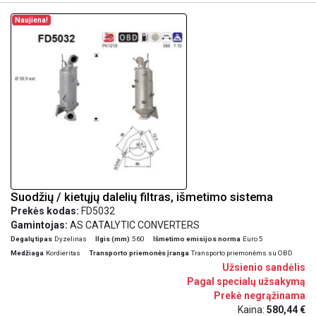
Naujiena!
Suodžių / kietųjų dalelių filtras, išmetimo sistema
Prekės kodas:
FD5032
Gamintojas:
AS CATALYTIC CONVERTERS
Degalų tipas
Dyzelinas
Ilgis (mm)
560
Išmetimo emisijos norma
Euro 5
Medžiaga
Kordieritas
Transporto priemonės įranga
Transporto priemonėms su OBD
Užsienio sandėlis
Pagal specialų užsakymą
Prekė negrąžinama
Kaina:
580,44 €