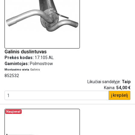
Galinis duslintuvas
Prekės kodas:
17.105 AL
Gamintojas:
Polmostrow
Montavimo vieta
Galinis
852532
Likučiai sandėlyje:
Taip
Kaina:
54,00 €
į krepšelį
Naujiena!