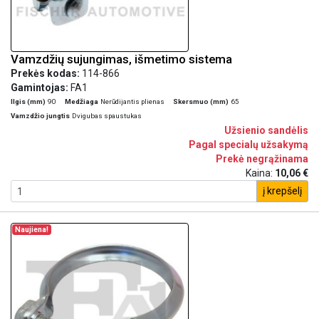
Vamzdžių sujungimas, išmetimo sistema
Prekės kodas:
114-866
Gamintojas:
FA1
Ilgis (mm)
90
Medžiaga
Nerūdijantis plienas
Skersmuo (mm)
65
Vamzdžio jungtis
Dvigubas spaustukas
Užsienio sandėlis
Pagal specialų užsakymą
Prekė negrąžinama
Kaina:
10,06 €
į krepšelį
Naujiena!