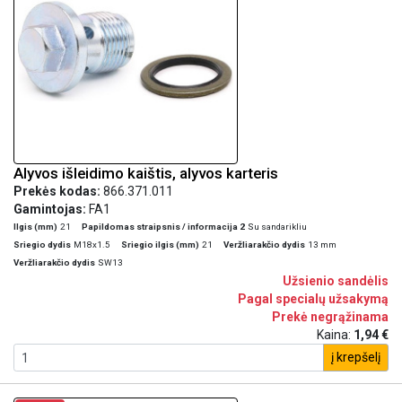
Alyvos išleidimo kaištis, alyvos karteris
Prekės kodas:
866.371.011
Gamintojas:
FA1
Ilgis (mm)
21
Papildomas straipsnis / informacija 2
Su sandarikliu
Sriegio dydis
M18x1.5
Sriegio ilgis (mm)
21
Veržliarakčio dydis
13 mm
Veržliarakčio dydis
SW13
Užsienio sandėlis
Pagal specialų užsakymą
Prekė negrąžinama
Kaina:
1,94 €
į krepšelį