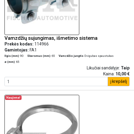
Vamzdžių sujungimas, išmetimo sistema
Prekės kodas:
114966
Gamintojas:
FA1
Ilgis (mm)
90
Skersmuo (mm)
65
Vamzdžio jungtis
Dvigubas spaustukas
ø (mm)
65
Likučiai sandėlyje:
Taip
Kaina:
10,00 €
į krepšelį
Naujiena!