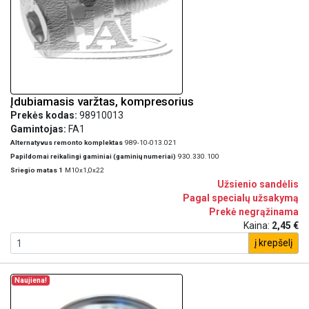
Įdubiamasis varžtas, kompresorius
Prekės kodas:
98910013
Gamintojas:
FA1
Alternatyvus remonto komplektas
989-10-013.021
Papildomai reikalingi gaminiai (gaminių numeriai)
930.330.100
Sriegio matas 1
M10x1,0x22
Užsienio sandėlis
Pagal specialų užsakymą
Prekė negrąžinama
Kaina:
2,45 €
į krepšelį
Naujiena!