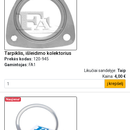
Tarpiklis, išleidimo kolektorius
Prekės kodas:
120-945
Gamintojas:
FA1
Likučiai sandėlyje:
Taip
Kaina:
4,00 €
į krepšelį
Naujiena!