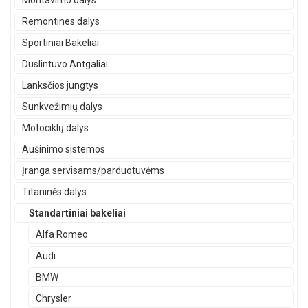
Montavimo dalys
Remontines dalys
Sportiniai Bakeliai
Duslintuvo Antgaliai
Lanksčios jungtys
Sunkvežimių dalys
Motociklų dalys
Aušinimo sistemos
Įranga servisams/parduotuvėms
Titaninės dalys
Standartiniai bakeliai
Alfa Romeo
Audi
BMW
Chrysler