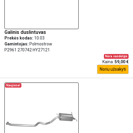
Galinis duslintuvas
Prekės kodas:
10.03
Gamintojas:
Polmostrow
P2961 270742 HY27121
Nėra sandėlyje
Kaina:
59,00 €
Noriu užsakyti
Naujiena!