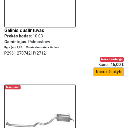
Galinis duslintuvas
Prekės kodas:
10.03
Gamintojas:
Polmostrow
Ilgis (m)
1,98
Montavimo vieta
Galinis
P2961 270742 HY27121
Nėra sandėlyje
Kaina:
46,00 €
Noriu užsakyti
Naujiena!