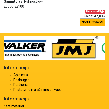
Gamintojas:
Polmostrow
26650-2s100
Nėra sandėlyje
Kaina:
47,00 €
Noriu užsakyti
Informacija
Apie mus
Paslaugos
Partneriai
Pristatymo ir grąžinimo sąlygos
Informacija
Katalizatoriai