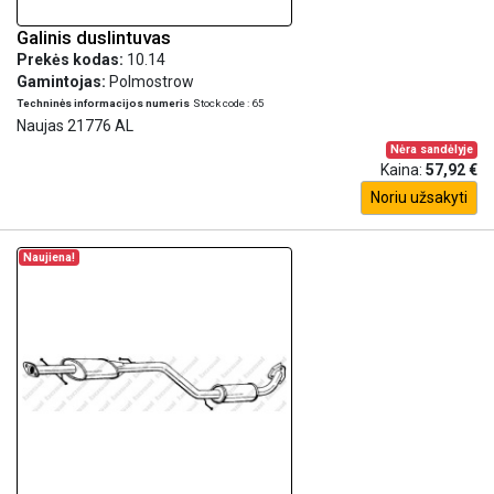
Galinis duslintuvas
Prekės kodas:
10.14
Gamintojas:
Polmostrow
Techninės informacijos numeris
Stock code : 65
Naujas 21776 AL
Nėra sandėlyje
Kaina:
57,92 €
Noriu užsakyti
Naujiena!