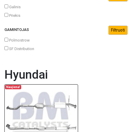
Galinis
Priekis
GAMINTOJAS
Polmostrow
SF Distribution
Hyundai
Naujiena!