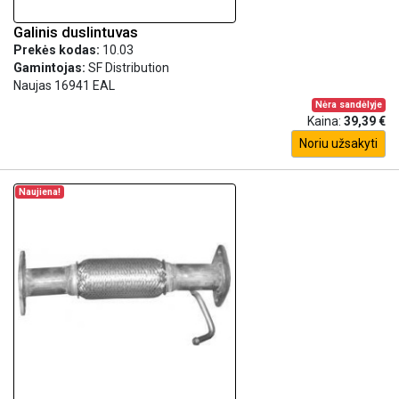
Galinis duslintuvas
Prekės kodas:
10.03
Gamintojas:
SF Distribution
Naujas 16941 EAL
Nėra sandėlyje
Kaina:
39,39 €
Noriu užsakyti
Naujiena!