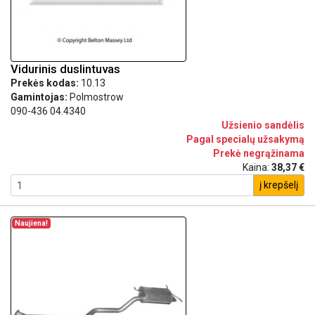
Vidurinis duslintuvas
Prekės kodas:
10.13
Gamintojas:
Polmostrow
090-436 04.4340
Užsienio sandėlis
Pagal specialų užsakymą
Prekė negrąžinama
Kaina:
38,37 €
į krepšelį
Naujiena!