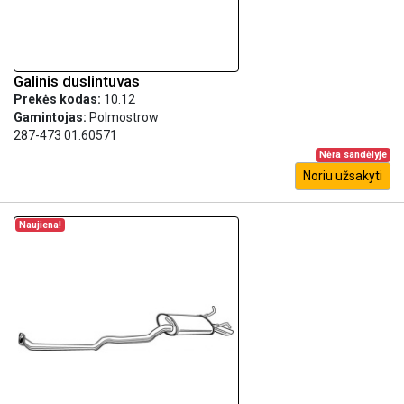
Galinis duslintuvas
Prekės kodas:
10.12
Gamintojas:
Polmostrow
287-473 01.60571
Nėra sandėlyje
Noriu užsakyti
Naujiena!