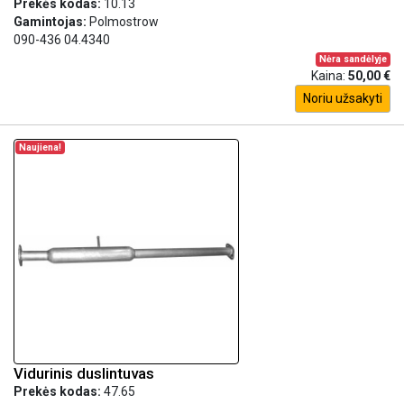
Prekės kodas:
10.13
Gamintojas:
Polmostrow
090-436 04.4340
Nėra sandėlyje
Kaina:
50,00 €
Noriu užsakyti
Naujiena!
Vidurinis duslintuvas
Prekės kodas:
47.65