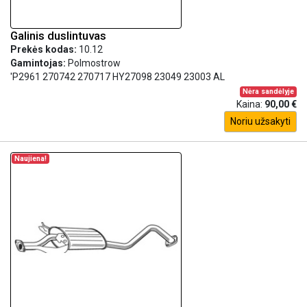
Galinis duslintuvas
Prekės kodas:
10.12
Gamintojas:
Polmostrow
'P2961 270742 270717 HY27098 23049 23003 AL
Nėra sandėlyje
Kaina:
90,00 €
Noriu užsakyti
Naujiena!