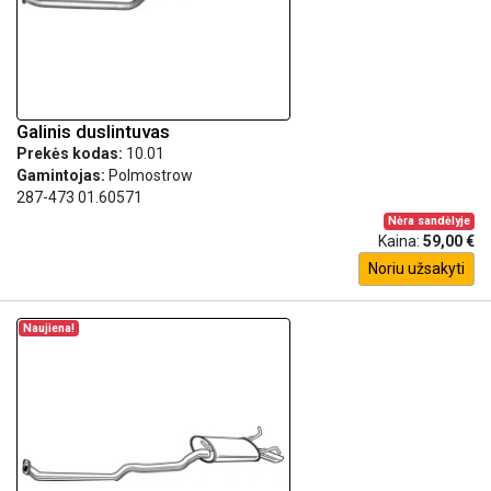
Galinis duslintuvas
Prekės kodas:
10.01
Gamintojas:
Polmostrow
287-473 01.60571
Nėra sandėlyje
Kaina:
59,00 €
Noriu užsakyti
Naujiena!