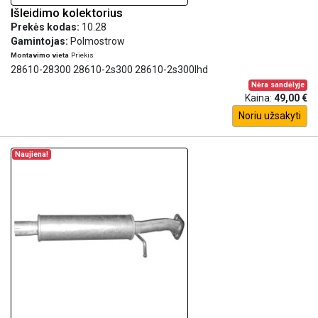
Išleidimo kolektorius
Prekės kodas:
10.28
Gamintojas:
Polmostrow
Montavimo vieta
Priekis
28610-28300 28610-2s300 28610-2s300lhd
Nėra sandėlyje
Kaina:
49,00 €
Noriu užsakyti
Naujiena!