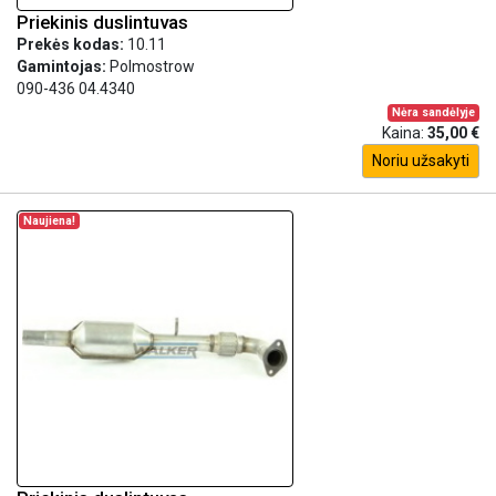
Priekinis duslintuvas
Prekės kodas:
10.11
Gamintojas:
Polmostrow
090-436 04.4340
Nėra sandėlyje
Kaina:
35,00 €
Noriu užsakyti
Naujiena!