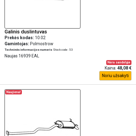
Galinis duslintuvas
Prekės kodas:
10.02
Gamintojas:
Polmostrow
Techninės informacijos numeris
Stock code : 53
Naujas 16939 EAL
Nėra sandėlyje
Kaina:
48,08 €
Noriu užsakyti
Naujiena!