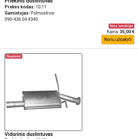
Priekinis duslintuvas
Prekės kodas:
10.11
Gamintojas:
Polmostrow
090-436 04.4340
Nėra sandėlyje
Kaina:
35,00 €
Noriu užsakyti
Naujiena!
Vidurinis duslintuvas