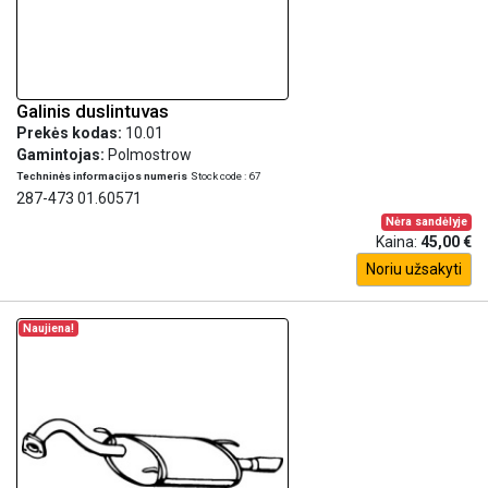
Galinis duslintuvas
Prekės kodas:
10.01
Gamintojas:
Polmostrow
Techninės informacijos numeris
Stock code : 67
287-473 01.60571
Nėra sandėlyje
Kaina:
45,00 €
Noriu užsakyti
Naujiena!