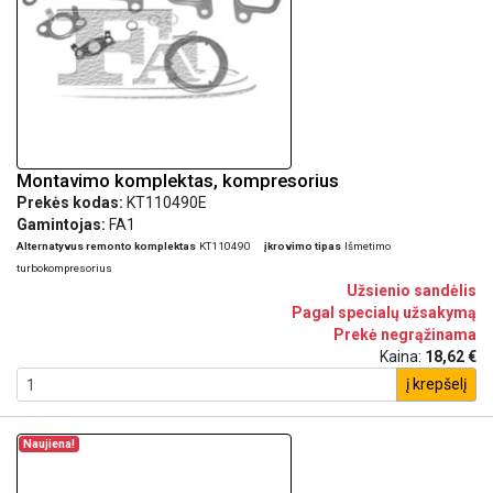
Montavimo komplektas, kompresorius
Prekės kodas:
KT110490E
Gamintojas:
FA1
Alternatyvus remonto komplektas
KT110490
įkrovimo tipas
Išmetimo
turbokompresorius
Užsienio sandėlis
Pagal specialų užsakymą
Prekė negrąžinama
Kaina:
18,62 €
į krepšelį
Naujiena!