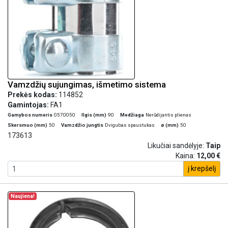
Vamzdžių sujungimas, išmetimo sistema
Prekės kodas:
114852
Gamintojas:
FA1
Gamybos numeris
0570050
Ilgis (mm)
90
Medžiaga
Nerūdijantis plienas
Skersmuo (mm)
50
Vamzdžio jungtis
Dvigubas spaustukas
ø (mm)
50
173613
Likučiai sandėlyje:
Taip
Kaina:
12,00 €
į krepšelį
Naujiena!