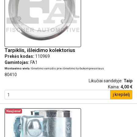
Tarpiklis, išleidimo kolektorius
Prekės kodas:
110969
Gamintojas:
FA1
Montavimo vieta
Išmetimo vamzdis prie išmetimo turbokompresoriaus
80410
Likučiai sandėlyje:
Taip
Kaina:
4,00 €
į krepšelį
Naujiena!