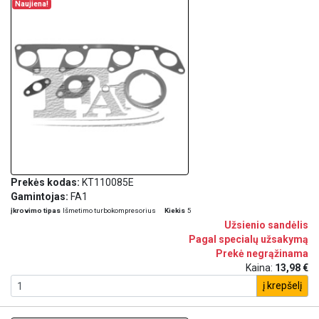
Naujiena!
Prekės kodas:
KT110085E
Gamintojas:
FA1
įkrovimo tipas
Išmetimo turbokompresorius
Kiekis
5
Užsienio sandėlis
Pagal specialų užsakymą
Prekė negrąžinama
Kaina:
13,98 €
į krepšelį