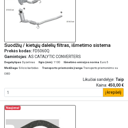
Suodžių / kietųjų dalelių filtras, išmetimo sistema
Prekės kodas:
FD5060Q
Gamintojas:
AS CATALYTIC CONVERTERS
Degalų tipas
Dyzelinas
Ilgis (mm)
1130
Išmetimo emisijos norma
Euro 5
Medžiaga
Silicio karbidas
Transporto priemonės įranga
Transporto priemonėms su
OBD
Likučiai sandėlyje:
Taip
Kaina:
450,00 €
į krepšelį
Naujiena!