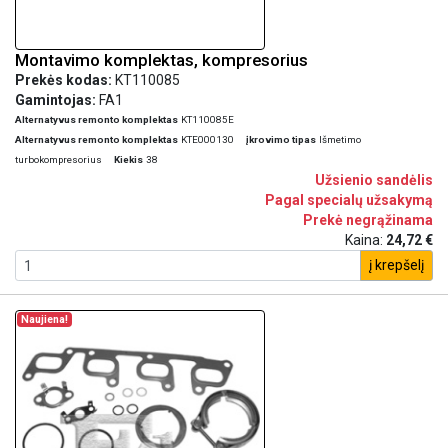
Montavimo komplektas, kompresorius
Prekės kodas:
KT110085
Gamintojas:
FA1
Alternatyvus remonto komplektas
KT110085E
Alternatyvus remonto komplektas
KTE000130
įkrovimo tipas
Išmetimo
turbokompresorius
Kiekis
38
Užsienio sandėlis
Pagal specialų užsakymą
Prekė negrąžinama
Kaina:
24,72 €
į krepšelį
Naujiena!