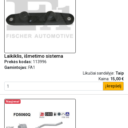
Laikiklis, išmetimo sistema
Prekės kodas:
113996
Gamintojas:
FA1
Likučiai sandėlyje:
Taip
Kaina:
15,00 €
į krepšelį
Naujiena!