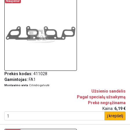
Naujiena!
Prekės kodas:
411028
Gamintojas:
FA1
Montavimo vieta
Cilindro galvutė
Užsienio sandėlis
Pagal specialų užsakymą
Prekė negrąžinama
Kaina:
6,19 €
į krepšelį