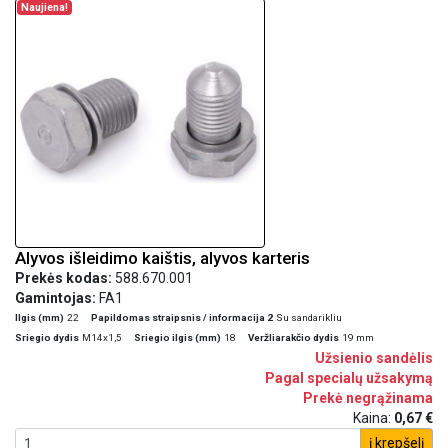
Naujiena!
Alyvos išleidimo kaištis, alyvos karteris
Prekės kodas:
588.670.001
Gamintojas:
FA1
Ilgis (mm)
22
Papildomas straipsnis / informacija 2
Su sandarikliu
Sriegio dydis
M14x1,5
Sriegio ilgis (mm)
18
Veržliarakčio dydis
19 mm
Užsienio sandėlis
Pagal specialų užsakymą
Prekė negrąžinama
Kaina:
0,67 €
į krepšelį