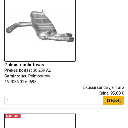
Galinis duslintuvas
Prekės kodas:
30.259 AL
Gamintojas:
Polmostrow
46.7036 01.60698
Likučiai sandėlyje:
Taip
Kaina:
95,00 €
į krepšelį
Naujiena!