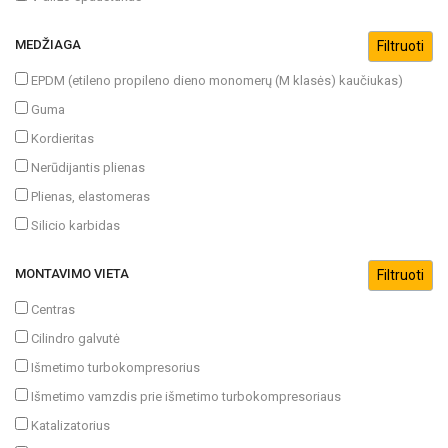
MEDŽIAGA
EPDM (etileno propileno dieno monomerų (M klasės) kaučiukas)
Guma
Kordieritas
Nerūdijantis plienas
Plienas, elastomeras
Silicio karbidas
MONTAVIMO VIETA
Centras
Cilindro galvutė
Išmetimo turbokompresorius
Išmetimo vamzdis prie išmetimo turbokompresoriaus
Katalizatorius