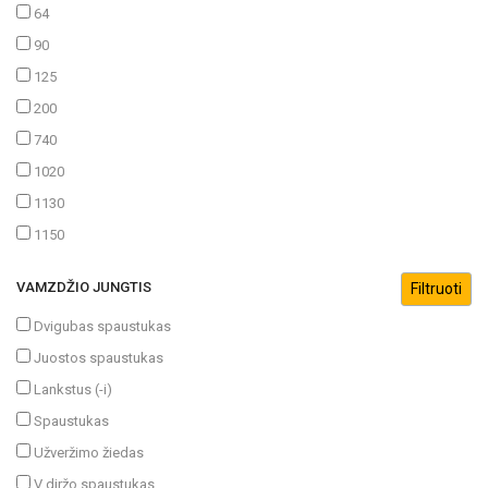
64
90
125
200
740
1020
1130
1150
VAMZDŽIO JUNGTIS
Dvigubas spaustukas
Juostos spaustukas
Lankstus (-i)
Spaustukas
Užveržimo žiedas
V diržo spaustukas