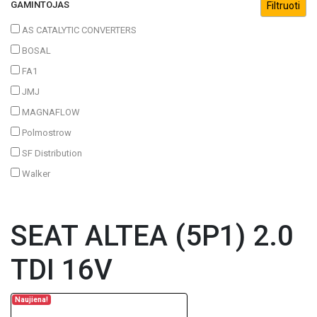
GAMINTOJAS
AS CATALYTIC CONVERTERS
BOSAL
FA1
JMJ
MAGNAFLOW
Polmostrow
SF Distribution
Walker
SEAT ALTEA (5P1) 2.0
TDI 16V
Naujiena!