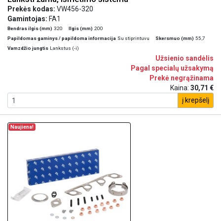
Prekės kodas:
VW456-320
Gamintojas:
FA1
Bendras ilgis (mm)
320
Ilgis (mm)
200
Papildomas gaminys / papildoma informacija
Su stiprintuvu
Skersmuo (mm)
55,7
Vamzdžio jungtis
Lankstus (-i)
Užsienio sandėlis
Pagal specialų užsakymą
Prekė negrąžinama
Kaina:
30,71 €
į krepšelį
Naujiena!