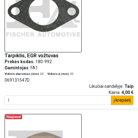
Tarpiklis, EGR vožtuvas
Prekės kodas:
180-992
Gamintojas:
FA1
Vidinis skersmuo (mm)
32
Vidinis ø (mm)
32
069131547D
Likučiai sandėlyje:
Taip
Kaina:
4,00 €
į krepšelį
Naujiena!