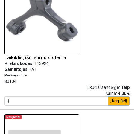
Laikiklis, išmetimo sistema
Prekės kodas:
113924
Gamintojas:
FA1
Medžiaga
Guma
80104
Likučiai sandėlyje:
Taip
Kaina:
4,00 €
į krepšelį
Naujiena!