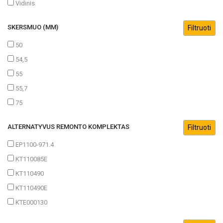
Vidinis
SKERSMUO (MM)
50
54,5
55
55,7
75
ALTERNATYVUS REMONTO KOMPLEKTAS
EP1100-971.4
KT110085E
KT110490
KT110490E
KTE000130