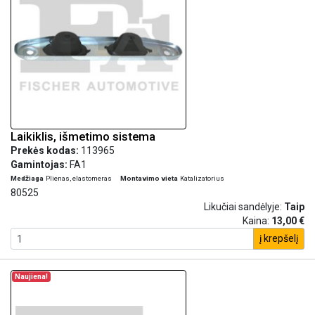
Laikiklis, išmetimo sistema
Prekės kodas:
113965
Gamintojas:
FA1
Medžiaga
Plienas, elastomeras
Montavimo vieta
Katalizatorius
80525
Likučiai sandėlyje:
Taip
Kaina:
13,00 €
į krepšelį
Naujiena!