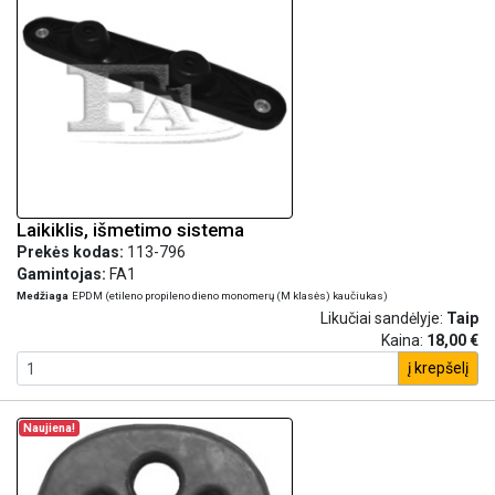
Laikiklis, išmetimo sistema
Prekės kodas:
113-796
Gamintojas:
FA1
Medžiaga
EPDM (etileno propileno dieno monomerų (M klasės) kaučiukas)
Likučiai sandėlyje:
Taip
Kaina:
18,00 €
į krepšelį
Naujiena!