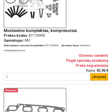
Montavimo komplektas, kompresorius
Prekės kodas:
KT110490
Gamintojas:
FA1
Alternatyvus remonto komplektas
KT110490E
įkrovimo tipas
Išmetimo
turbokompresorius
Užsienio sandėlis
Pagal specialų užsakymą
Prekė negrąžinama
Kaina:
43,96 €
į krepšelį
Naujiena!