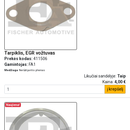
Tarpiklis, EGR vožtuvas
Prekės kodas:
411506
Gamintojas:
FA1
Medžiaga
Nerūdijantis plienas
Likučiai sandėlyje:
Taip
Kaina:
4,00 €
į krepšelį
Naujiena!