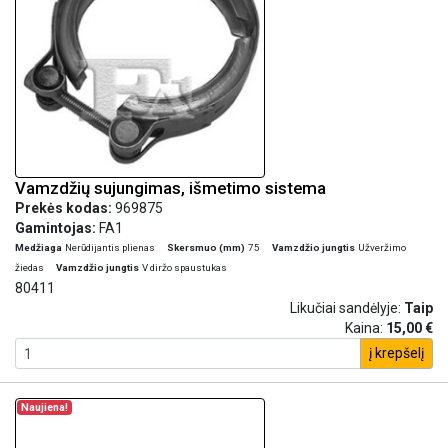
Vamzdžių sujungimas, išmetimo sistema
Prekės kodas:
969875
Gamintojas:
FA1
Medžiaga
Nerūdijantis plienas
Skersmuo (mm)
75
Vamzdžio jungtis
Užveržimo
žiedas
Vamzdžio jungtis
V diržo spaustukas
80411
Likučiai sandėlyje:
Taip
Kaina:
15,00 €
į krepšelį
Naujiena!