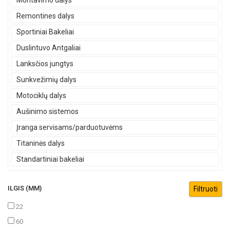
Montavimo dalys
Remontines dalys
Sportiniai Bakeliai
Duslintuvo Antgaliai
Lanksčios jungtys
Sunkvežimių dalys
Motociklų dalys
Aušinimo sistemos
Įranga servisams/parduotuvėms
Titaninės dalys
Standartiniai bakeliai
ILGIS (MM)
22
60