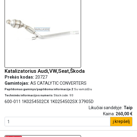
Katalizatorius Audi,VW,Seat,Škoda
Prekės kodas:
20727
Gamintojas:
AS CATALYTIC CONVERTERS
Papildomas gaminys/papildoma informacija 2
Su vamzdžiu
Techninės informacijos numeris
Stock code : 93
600-011 1K0254502CX 1K0254502SX 37905D
Likučiai sandėlyje:
Taip
Kaina:
260,00 €
į krepšelį