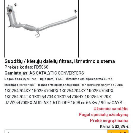
Suodžių / kietųjų dalelių filtras, išmetimo sistema
Prekės kodas:
FD5060
Gamintojas:
AS CATALYTIC CONVERTERS
Degalų tipas
Dyzelinas
Ilgis (mm)
1130
Išmetimo emisijos norma
Euro 5
Medžiaga
Kordieritas
Transporto priemonės įranga
Transporto priemonėms su OBD
1K0254704KX 1K0254704PX 1K0254704KX 1K0254704PX
1K0254704TX 1K0254704X 1K0254705HX 1K0254707KX
JZW254700EX AUDI A3 1.6TDI DPF 1598 cc 66 Kw / 90 cv CAYB
5/09>5/11 AUDI A3 1.6TDI DPF 1598 cc 77 Kw / 105 cv CAYC
Užsienio sandėlis
11/09>5/11 AUDI A3 2.0TDI DPF 1968 cc 100 Kw / 136 cv CBAA,
Pagal specialų užsakymą
CFFA 7/08>5/13 AUDI A3 2.0TDI DPF 1968 cc 103 Kw / 140 cv
Prekė negrąžinama
CBAB, CFFB 7/08>5/13 SEAT ALTEA 1.6TDI DPF 1598 cc 66 Kw /
Kaina:
502,39 €
90 cv CAYB 2/10>12/10 SEAT ALTEA 1.6TDI DPF 1598 cc 77 Kw /