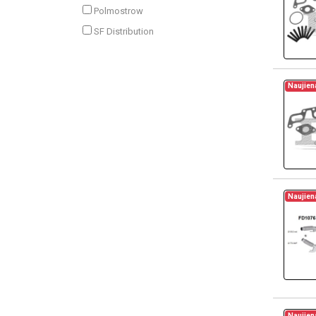
Polmostrow
SF Distribution
Naujien
Naujien
Naujien