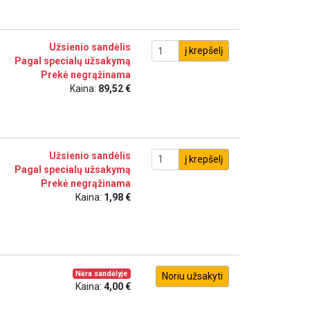
Užsienio sandėlis
į krepšelį
Pagal specialų užsakymą
Prekė negrąžinama
Kaina:
89,52 €
Užsienio sandėlis
į krepšelį
Pagal specialų užsakymą
Prekė negrąžinama
Kaina:
1,98 €
Nėra sandėlyje
Noriu užsakyti
Kaina:
4,00 €