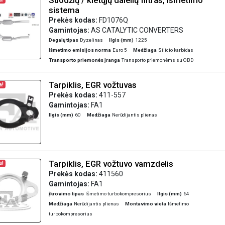
Suodžių / kietųjų dalelių filtras, išmetimo
sistema
Prekės kodas:
FD1076Q
Gamintojas:
AS CATALYTIC CONVERTERS
Degalų tipas
Dyzelinas
Ilgis (mm)
1225
Išmetimo emisijos norma
Euro 5
Medžiaga
Silicio karbidas
Transporto priemonės įranga
Transporto priemonėms su OBD
Tarpiklis, EGR vožtuvas
a!
Prekės kodas:
411-557
Gamintojas:
FA1
Ilgis (mm)
60
Medžiaga
Nerūdijantis plienas
Tarpiklis, EGR vožtuvo vamzdelis
a!
Prekės kodas:
411560
Gamintojas:
FA1
įkrovimo tipas
Išmetimo turbokompresorius
Ilgis (mm)
64
Medžiaga
Nerūdijantis plienas
Montavimo vieta
Išmetimo
turbokompresorius