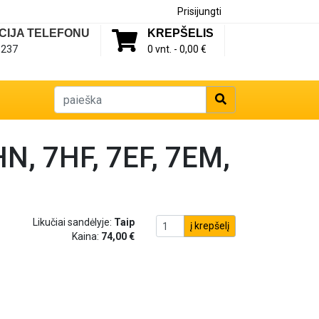
Prisijungti
CIJA TELEFONU
KREPŠELIS
1237
0 vnt. -
0,00 €
, 7HF, 7EF, 7EM,
Likučiai sandėlyje:
Taip
į krepšelį
Kaina:
74,00 €