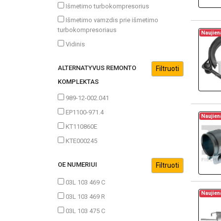
Išmetimo turbokompresorius
Išmetimo vamzdis prie išmetimo
turbokompresoriaus
Naujien
Vidinis
ALTERNATYVUS REMONTO
KOMPLEKTAS
989-12-002.041
EP1100-971.4
Naujien
KT110860E
KTE000245
OE NUMERIUI
03L 103 469 C
Naujien
03L 103 469 R
03L 103 475 C