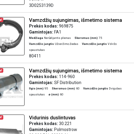
3D0253139D
Vamzdžių sujungimas, išmetimo sistema
a!
Prekės kodas:
969875
Gamintojas:
FA1
Medžiaga
Nerūdijantis plienas
Skersmuo (mm)
75
Vamzdžio jungtis
Užveržimo žiedas
Vamzdžio jungtis
V diržo
spaustukas
80411
Vamzdžių sujungimas, išmetimo sistema
a!
Prekės kodas:
114-960
Gamintojas:
SF Distribution
Ilgis (mm)
95
Skersmuo (mm)
60
Vamzdžio jungtis
Dvigubas
spaustukas
ø (mm)
60
Vidurinis duslintuvas
a!
Prekės kodas:
30.221
Gamintojas:
Polmostrow