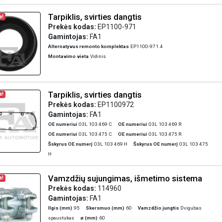
Tarpiklis, svirties dangtis
a!
Prekės kodas:
EP1100-971
Gamintojas:
FA1
Alternatyvus remonto komplektas
EP1100-971.4
Montavimo vieta
Vidinis
Tarpiklis, svirties dangtis
a!
Prekės kodas:
EP1100972
Gamintojas:
FA1
OE numeriui
03L 103 469 C
OE numeriui
03L 103 469 R
OE numeriui
03L 103 475 C
OE numeriui
03L 103 475 R
Šskyrus OE numerį
03L 103 469 H
Šskyrus OE numerį
03L 103 475
H
Vamzdžių sujungimas, išmetimo sistema
a!
Prekės kodas:
114960
Gamintojas:
FA1
Ilgis (mm)
95
Skersmuo (mm)
60
Vamzdžio jungtis
Dvigubas
spaustukas
ø (mm)
60