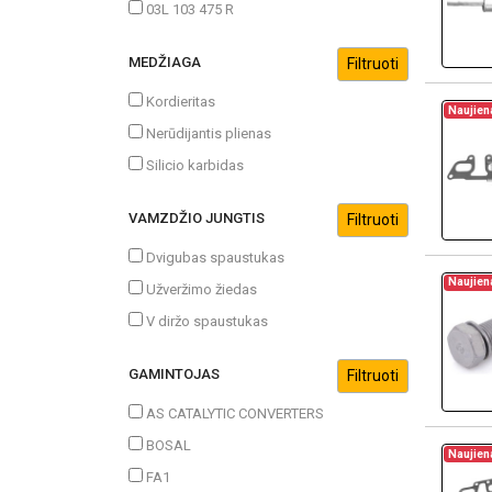
03L 103 475 R
MEDŽIAGA
Kordieritas
Naujien
Nerūdijantis plienas
Silicio karbidas
VAMZDŽIO JUNGTIS
Dvigubas spaustukas
Naujien
Užveržimo žiedas
V diržo spaustukas
GAMINTOJAS
AS CATALYTIC CONVERTERS
BOSAL
Naujien
FA1