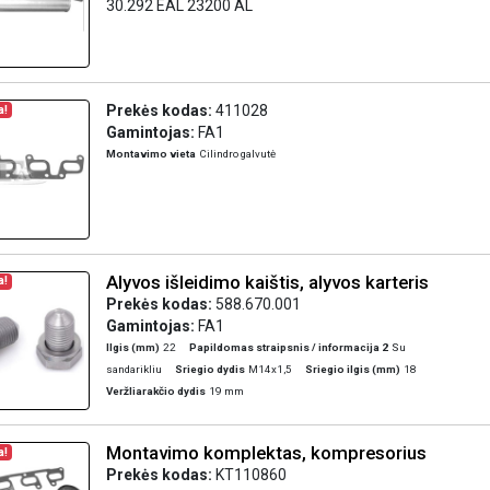
30.292 EAL 23200 AL
Prekės kodas:
411028
a!
Gamintojas:
FA1
Montavimo vieta
Cilindro galvutė
Alyvos išleidimo kaištis, alyvos karteris
a!
Prekės kodas:
588.670.001
Gamintojas:
FA1
Ilgis (mm)
22
Papildomas straipsnis / informacija 2
Su
sandarikliu
Sriegio dydis
M14x1,5
Sriegio ilgis (mm)
18
Veržliarakčio dydis
19 mm
Montavimo komplektas, kompresorius
a!
Prekės kodas:
KT110860