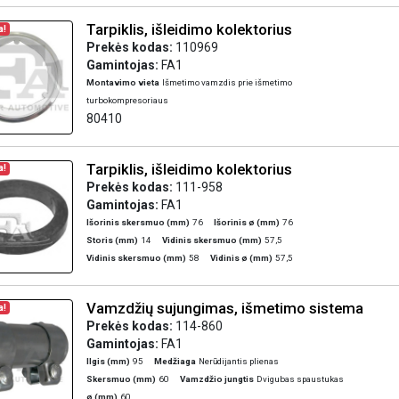
Tarpiklis, išleidimo kolektorius
a!
Prekės kodas:
110969
Gamintojas:
FA1
Montavimo vieta
Išmetimo vamzdis prie išmetimo
turbokompresoriaus
80410
Tarpiklis, išleidimo kolektorius
a!
Prekės kodas:
111-958
Gamintojas:
FA1
Išorinis skersmuo (mm)
76
Išorinis ø (mm)
76
Storis (mm)
14
Vidinis skersmuo (mm)
57,5
Vidinis skersmuo (mm)
58
Vidinis ø (mm)
57,5
Vamzdžių sujungimas, išmetimo sistema
a!
Prekės kodas:
114-860
Gamintojas:
FA1
Ilgis (mm)
95
Medžiaga
Nerūdijantis plienas
Skersmuo (mm)
60
Vamzdžio jungtis
Dvigubas spaustukas
ø (mm)
60