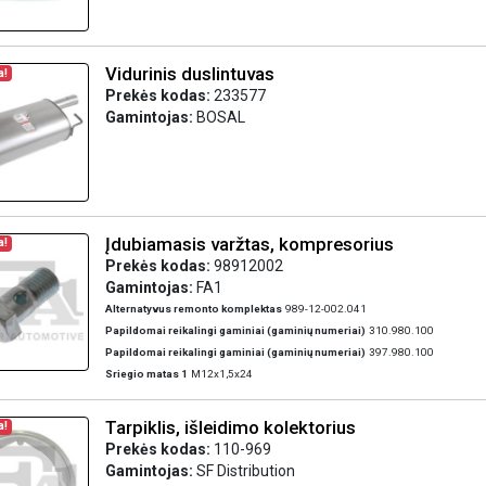
Vidurinis duslintuvas
a!
Prekės kodas:
233577
Gamintojas:
BOSAL
Įdubiamasis varžtas, kompresorius
a!
Prekės kodas:
98912002
Gamintojas:
FA1
Alternatyvus remonto komplektas
989-12-002.041
Papildomai reikalingi gaminiai (gaminių numeriai)
310.980.100
Papildomai reikalingi gaminiai (gaminių numeriai)
397.980.100
Sriegio matas 1
M12x1,5x24
Tarpiklis, išleidimo kolektorius
a!
Prekės kodas:
110-969
Gamintojas:
SF Distribution