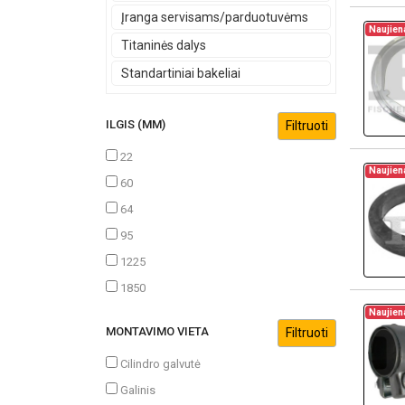
Įranga servisams/parduotuvėms
Naujien
Titaninės dalys
Standartiniai bakeliai
ILGIS (MM)
22
Naujien
60
64
95
1225
1850
Naujien
MONTAVIMO VIETA
Cilindro galvutė
Galinis