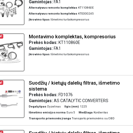
Gamintojas:
FA1
Alternatyvus remonto komplektas
KT110860E
Alternatyvus remonto komplektas
KTE000245
įkrovimo tipas
Išmetimo turbokompresorius
Montavimo komplektas, kompresorius
a!
Prekės kodas:
KT110860E
Gamintojas:
FA1
įkrovimo tipas
Išmetimo turbokompresorius
Suodžių / kietųjų dalelių filtras, išmetimo
a!
sistema
Prekės kodas:
FD1076
Gamintojas:
AS CATALYTIC CONVERTERS
Degalų tipas
Dyzelinas
Ilgis (mm)
1225
Išmetimo emisijos norma
Euro 5
Medžiaga
Kordieritas
Transporto priemonės įranga
Transporto priemonėms su OBD
a!