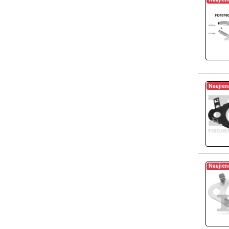
Naujien
Naujien