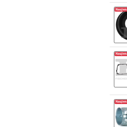
Naujien
Naujien
Naujien