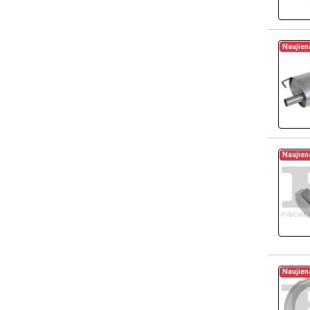
Naujien
Naujien
Naujien