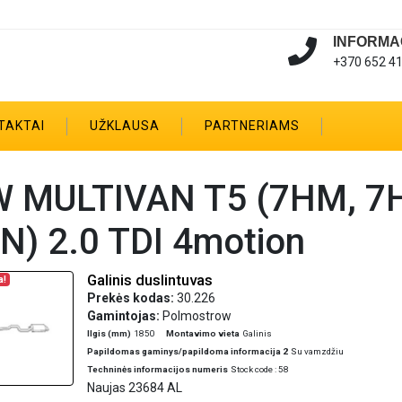
INFORMA
+370 652 4
TAKTAI
UŽKLAUSA
PARTNERIAMS
 MULTIVAN T5 (7HM, 7HN
N) 2.0 TDI 4motion
Galinis duslintuvas
a!
Prekės kodas:
30.226
Gamintojas:
Polmostrow
Ilgis (mm)
1850
Montavimo vieta
Galinis
Papildomas gaminys/papildoma informacija 2
Su vamzdžiu
Techninės informacijos numeris
Stock code : 58
Naujas 23684 AL