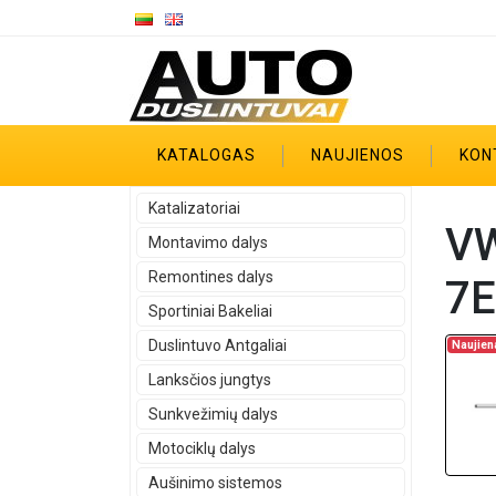
KATALOGAS
NAUJIENOS
KON
Katalizatoriai
VW
Montavimo dalys
Remontines dalys
7E
Sportiniai Bakeliai
Duslintuvo Antgaliai
Naujien
Lanksčios jungtys
Sunkvežimių dalys
Motociklų dalys
Aušinimo sistemos