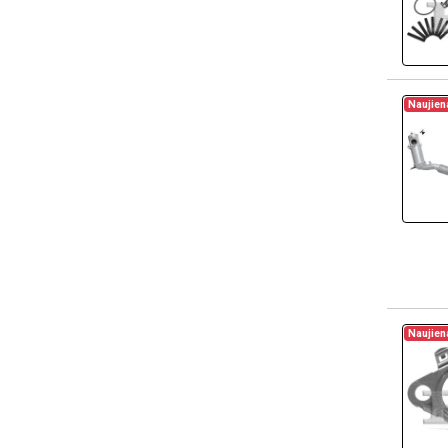
Naujien
Naujien