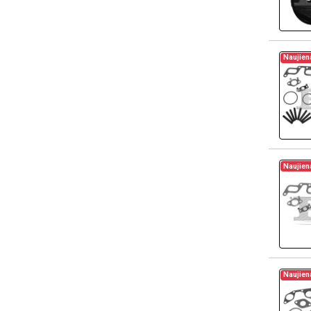
Naujien
Naujien
Naujien