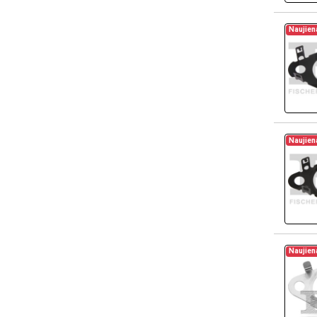
Naujien
Naujien
Naujien