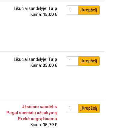
Likučiai sandėlyje:
Taip
į krepšelį
Kaina:
15,00 €
Likučiai sandėlyje:
Taip
į krepšelį
Kaina:
35,00 €
Užsienio sandėlis
į krepšelį
Pagal specialų užsakymą
Prekė negrąžinama
Kaina:
15,79 €