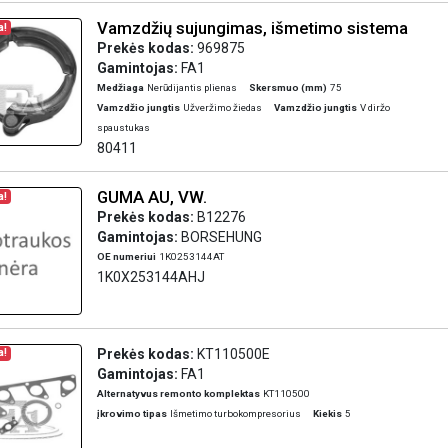
Vamzdžių sujungimas, išmetimo sistema
a!
Prekės kodas:
969875
Gamintojas:
FA1
Medžiaga
Nerūdijantis plienas
Skersmuo (mm)
75
Vamzdžio jungtis
Užveržimo žiedas
Vamzdžio jungtis
V diržo
spaustukas
80411
GUMA AU, VW.
a!
Prekės kodas:
B12276
Gamintojas:
BORSEHUNG
OE numeriui
1K0253144AT
1K0X253144AHJ
Prekės kodas:
KT110500E
a!
Gamintojas:
FA1
Alternatyvus remonto komplektas
KT110500
įkrovimo tipas
Išmetimo turbokompresorius
Kiekis
5