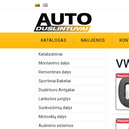
KATALOGAS
NAUJIENOS
KON
Katalizatoriai
VW
Montavimo dalys
Remontines dalys
Naujien
Sportiniai Bakeliai
Duslintuvo Antgaliai
Lanksčios jungtys
Sunkvežimių dalys
Motociklų dalys
Naujien
Aušinimo sistemos