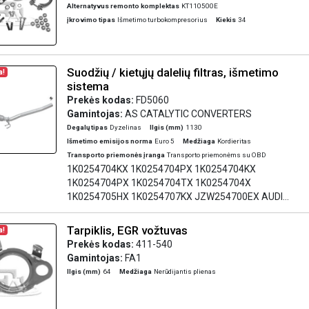
Alternatyvus remonto komplektas
KT110500E
įkrovimo tipas
Išmetimo turbokompresorius
Kiekis
34
Suodžių / kietųjų dalelių filtras, išmetimo
a!
sistema
Prekės kodas:
FD5060
Gamintojas:
AS CATALYTIC CONVERTERS
Degalų tipas
Dyzelinas
Ilgis (mm)
1130
Išmetimo emisijos norma
Euro 5
Medžiaga
Kordieritas
Transporto priemonės įranga
Transporto priemonėms su OBD
1K0254704KX 1K0254704PX 1K0254704KX
1K0254704PX 1K0254704TX 1K0254704X
1K0254705HX 1K0254707KX JZW254700EX AUDI
A3 1.6TDI DPF 1598 cc 66 Kw / 90 cv CAYB
5/09>5/11 AUDI A3 1.6TDI DPF 1598 cc 77 Kw / 105
Tarpiklis, EGR vožtuvas
a!
cv CAYC 11/09>5/11 AUDI A3 2.0TDI DPF 1968 cc
Prekės kodas:
411-540
100 Kw / 136 cv CBAA, CFFA 7/08>5/13 AUDI A3
Gamintojas:
FA1
2.0TDI DPF 1968 cc 103 Kw / 140 cv CBAB, CFFB
Ilgis (mm)
64
Medžiaga
Nerūdijantis plienas
7/08>5/13 SEAT ALTEA 1.6TDI DPF 1598 cc 66 Kw /
90 cv CAYB 2/10>12/10 SEAT ALTEA 1.6TDI DPF
1598 cc 77 Kw / 105 cv CAYC 2/10>12/10 SEAT