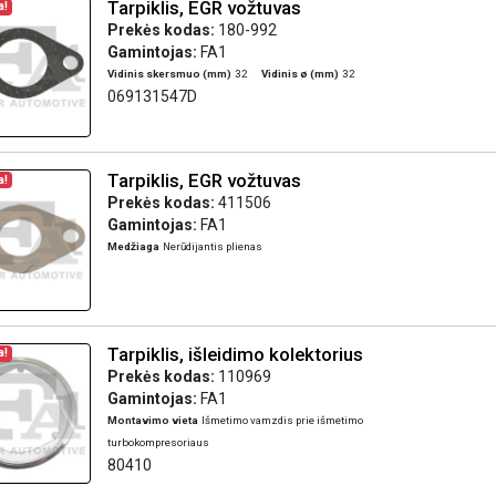
Tarpiklis, EGR vožtuvas
a!
Prekės kodas:
180-992
Gamintojas:
FA1
Vidinis skersmuo (mm)
32
Vidinis ø (mm)
32
069131547D
Tarpiklis, EGR vožtuvas
a!
Prekės kodas:
411506
Gamintojas:
FA1
Medžiaga
Nerūdijantis plienas
Tarpiklis, išleidimo kolektorius
a!
Prekės kodas:
110969
Gamintojas:
FA1
Montavimo vieta
Išmetimo vamzdis prie išmetimo
turbokompresoriaus
80410