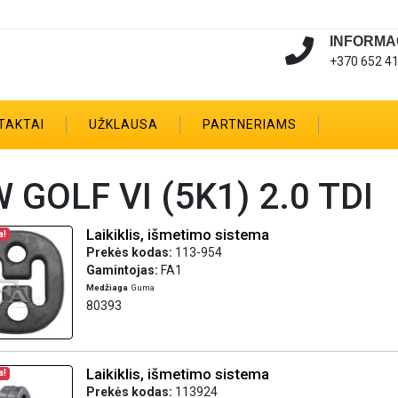
INFORMA
+370 652 4
TAKTAI
UŽKLAUSA
PARTNERIAMS
 GOLF VI (5K1) 2.0 TDI
Laikiklis, išmetimo sistema
a!
Prekės kodas:
113-954
Gamintojas:
FA1
Medžiaga
Guma
80393
Laikiklis, išmetimo sistema
a!
Prekės kodas:
113924