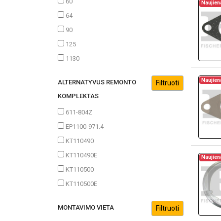
60
Naujien
64
90
125
1130
Naujien
ALTERNATYVUS REMONTO
KOMPLEKTAS
611-804Z
EP1100-971.4
KT110490
KT110490E
Naujien
KT110500
KT110500E
MONTAVIMO VIETA