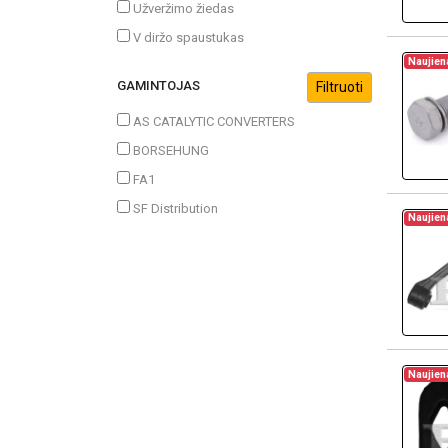
Užveržimo žiedas
V diržo spaustukas
Naujien
GAMINTOJAS
AS CATALYTIC CONVERTERS
BORSEHUNG
FA1
SF Distribution
Naujien
Naujien