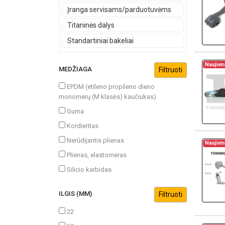
Įranga servisams/parduotuvėms
Titaninės dalys
Standartiniai bakeliai
Naujien
MEDŽIAGA
EPDM (etileno propileno dieno
monomerų (M klasės) kaučiukas)
Guma
Kordieritas
Nerūdijantis plienas
Naujien
Plienas, elastomeras
Silicio karbidas
ILGIS (MM)
22