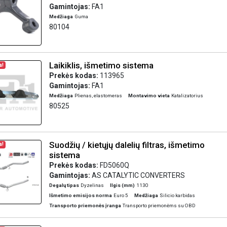
Gamintojas:
FA1
Medžiaga
Guma
80104
Laikiklis, išmetimo sistema
a!
Prekės kodas:
113965
Gamintojas:
FA1
Medžiaga
Plienas, elastomeras
Montavimo vieta
Katalizatorius
80525
Suodžių / kietųjų dalelių filtras, išmetimo
a!
sistema
Prekės kodas:
FD5060Q
Gamintojas:
AS CATALYTIC CONVERTERS
Degalų tipas
Dyzelinas
Ilgis (mm)
1130
Išmetimo emisijos norma
Euro 5
Medžiaga
Silicio karbidas
Transporto priemonės įranga
Transporto priemonėms su OBD