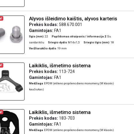
Alyvos išleidimo kaištis, alyvos karteris
a!
Prekės kodas:
588.670.001
Gamintojas:
FA1
Ilgis (mm)
22
Papildomas straipsnis / informacija 2
Su
sandarikliu
Sriegio dydis
M14x1,5
Sriegio ilgis (mm)
18
Veržliarakčio dydis
19 mm
Laikiklis, išmetimo sistema
a!
Prekės kodas:
113-724
Gamintojas:
FA1
Medžiaga
EPDM (etileno propileno dieno monomerų (M klasės)
kaučiukas)
Laikiklis, išmetimo sistema
a!
Prekės kodas:
183-703
Gamintojas:
FA1
Medžiaga
EPDM (etileno propileno dieno monomerų (M klasės)