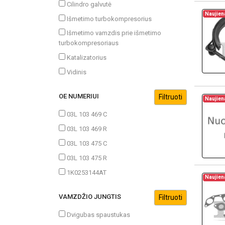
Cilindro galvutė
Naujien
Išmetimo turbokompresorius
Išmetimo vamzdis prie išmetimo
turbokompresoriaus
Katalizatorius
Vidinis
OE NUMERIUI
Naujien
03L 103 469 C
03L 103 469 R
03L 103 475 C
03L 103 475 R
1K0253144AT
Naujien
VAMZDŽIO JUNGTIS
Dvigubas spaustukas