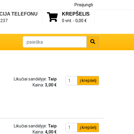
Prisijungti
CIJA TELEFONU
KREPŠELIS
1237
0 vnt. -
0,00 €
Likučiai sandėlyje:
Taip
į krepšelį
Kaina:
3,00 €
Likučiai sandėlyje:
Taip
į krepšelį
Kaina:
4,00 €