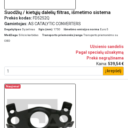
Suodžių / kietųjų dalelių filtras, išmetimo sistema
Prekės kodas:
FD5252Q
Gamintojas:
AS CATALYTIC CONVERTERS
Degalų tipas
Dyzelinas
Ilgis (mm)
1750
Išmetimo emisijos norma
Euro 5
Medžiaga
Silicio karbidas
Transporto priemonės įranga
Transporto priemonėms su
OBD
Užsienio sandėlis
Pagal specialų užsakymą
Prekė negrąžinama
Kaina:
539,54 €
į krepšelį
Naujiena!