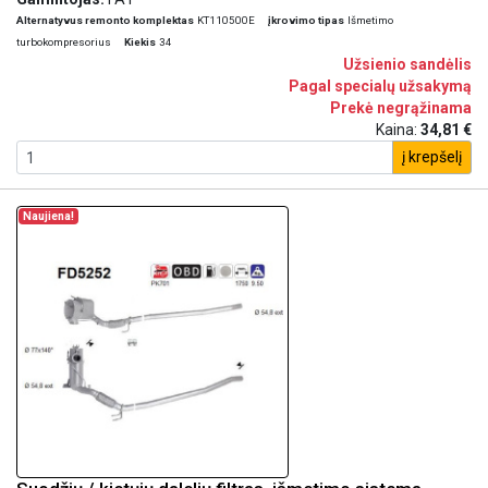
Alternatyvus remonto komplektas
KT110500E
įkrovimo tipas
Išmetimo
turbokompresorius
Kiekis
34
Užsienio sandėlis
Pagal specialų užsakymą
Prekė negrąžinama
Kaina:
34,81 €
į krepšelį
Naujiena!