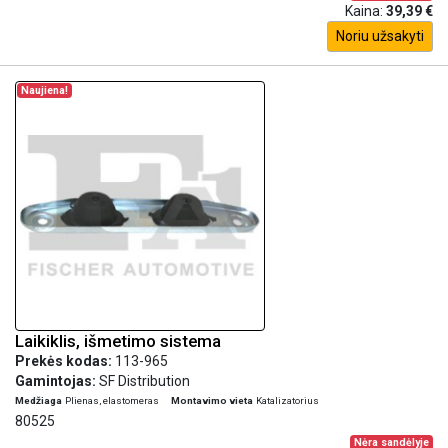
Kaina:
39,39 €
Noriu užsakyti
Naujiena!
Laikiklis, išmetimo sistema
Prekės kodas:
113-965
Gamintojas:
SF Distribution
Medžiaga
Plienas, elastomeras
Montavimo vieta
Katalizatorius
80525
Nėra sandėlyje