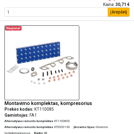
Kaina:
30,71 €
į krepšelį
Naujiena!
Montavimo komplektas, kompresorius
Prekės kodas:
KT110085
Gamintojas:
FA1
Alternatyvus remonto komplektas
KT110085E
Alternatyvus remonto komplektas
KTE000130
įkrovimo tipas
Išmetimo
turbokompresorius
Kiekis
38