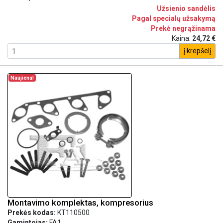
Užsienio sandėlis
Pagal specialų užsakymą
Prekė negrąžinama
Kaina:
24,72 €
į krepšelį
Naujiena!
Montavimo komplektas, kompresorius
Prekės kodas:
KT110500
Gamintojas:
FA1