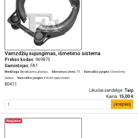
Vamzdžių sujungimas, išmetimo sistema
Prekės kodas:
969875
Gamintojas:
FA1
Medžiaga
Nerūdijantis plienas
Skersmuo (mm)
75
Vamzdžio jungtis
Užveržimo
žiedas
Vamzdžio jungtis
V diržo spaustukas
80411
Likučiai sandėlyje:
Taip
Kaina:
15,00 €
į krepšelį
Naujiena!