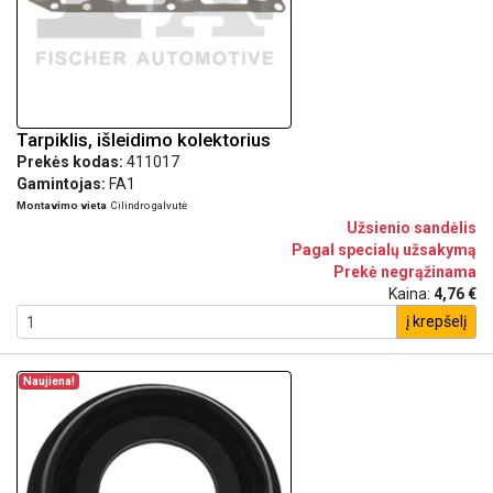
Tarpiklis, išleidimo kolektorius
Prekės kodas:
411017
Gamintojas:
FA1
Montavimo vieta
Cilindro galvutė
Užsienio sandėlis
Pagal specialų užsakymą
Prekė negrąžinama
Kaina:
4,76 €
į krepšelį
Naujiena!