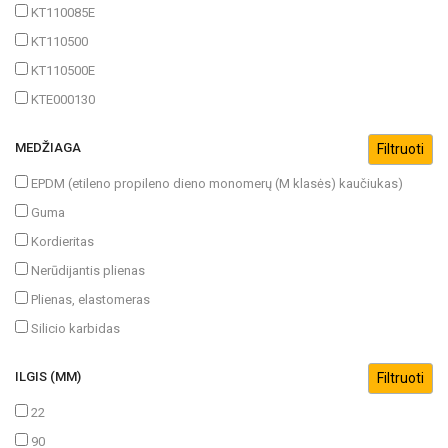
KT110085E
KT110500
KT110500E
KTE000130
MEDŽIAGA
EPDM (etileno propileno dieno monomerų (M klasės) kaučiukas)
Guma
Kordieritas
Nerūdijantis plienas
Plienas, elastomeras
Silicio karbidas
ILGIS (MM)
22
90