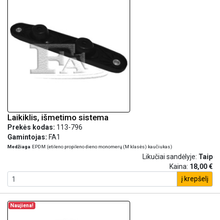
Laikiklis, išmetimo sistema
Prekės kodas:
113-796
Gamintojas:
FA1
Medžiaga
EPDM (etileno propileno dieno monomerų (M klasės) kaučiukas)
Likučiai sandėlyje:
Taip
Kaina:
18,00 €
į krepšelį
Naujiena!