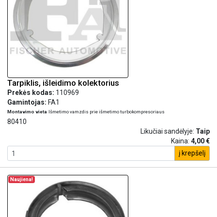
Tarpiklis, išleidimo kolektorius
Prekės kodas:
110969
Gamintojas:
FA1
Montavimo vieta
Išmetimo vamzdis prie išmetimo turbokompresoriaus
80410
Likučiai sandėlyje:
Taip
Kaina:
4,00 €
į krepšelį
Naujiena!