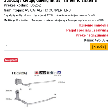
Suodžių / kietųjų dalelių filtras, išmetimo sistema
Prekės kodas:
FD5252
Gamintojas:
AS CATALYTIC CONVERTERS
Degalų tipas
Dyzelinas
Ilgis (mm)
1750
Išmetimo emisijos norma
Euro 5
Medžiaga
Kordieritas
Transporto priemonės įranga
Transporto priemonėms su OBD
Užsienio sandėlis
Pagal specialų užsakymą
Prekė negrąžinama
Kaina:
496,03 €
į krepšelį
Naujiena!