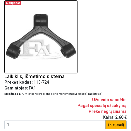
Naujiena!
Laikiklis, išmetimo sistema
Prekės kodas:
113-724
Gamintojas:
FA1
Medžiaga
EPDM (etileno propileno dieno monomerų (M klasės) kaučiukas)
Užsienio sandėlis
Pagal specialų užsakymą
Prekė negrąžinama
Kaina:
2,60 €
į krepšelį