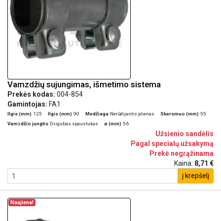
Vamzdžių sujungimas, išmetimo sistema
Prekės kodas:
004-854
Gamintojas:
FA1
Ilgis (mm)
125
Ilgis (mm)
90
Medžiaga
Nerūdijantis plienas
Skersmuo (mm)
55
Vamzdžio jungtis
Dvigubas spaustukas
ø (mm)
56
Užsienio sandėlis
Pagal specialų užsakymą
Prekė negrąžinama
Kaina:
8,71 €
į krepšelį
Naujiena!