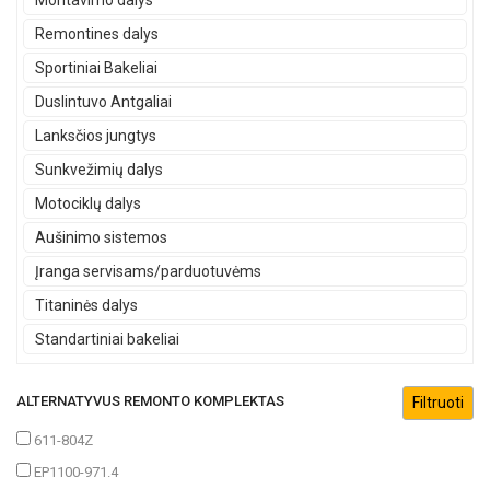
Montavimo dalys
Remontines dalys
Sportiniai Bakeliai
Duslintuvo Antgaliai
Lanksčios jungtys
Sunkvežimių dalys
Motociklų dalys
Aušinimo sistemos
Įranga servisams/parduotuvėms
Titaninės dalys
Standartiniai bakeliai
ALTERNATYVUS REMONTO KOMPLEKTAS
611-804Z
EP1100-971.4