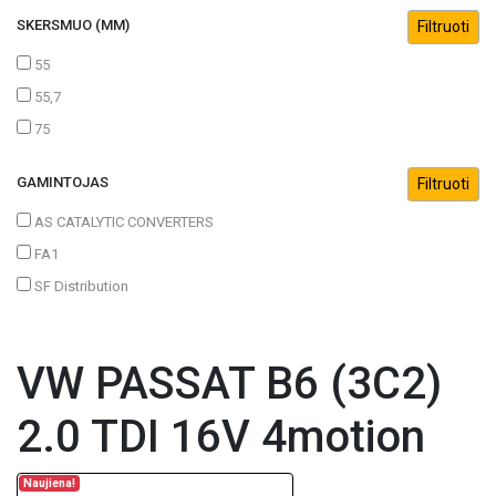
SKERSMUO (MM)
55
55,7
75
GAMINTOJAS
AS CATALYTIC CONVERTERS
FA1
SF Distribution
VW PASSAT B6 (3C2)
2.0 TDI 16V 4motion
Naujiena!