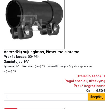
Vamzdžių sujungimas, išmetimo sistema
Prekės kodas:
004954
Gamintojas:
FA1
Ilgis (mm)
90
Skersmuo (mm)
55
Vamzdžio jungtis
Dvigubas spaustukas
ø (mm)
55
Užsienio sandėlis
Pagal specialų užsakymą
Prekė negrąžinama
Kaina:
4,50 €
į krepšelį