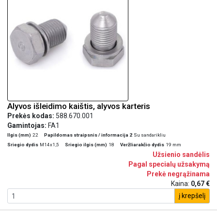
Alyvos išleidimo kaištis, alyvos karteris
Prekės kodas:
588.670.001
Gamintojas:
FA1
Ilgis (mm)
22
Papildomas straipsnis / informacija 2
Su sandarikliu
Sriegio dydis
M14x1,5
Sriegio ilgis (mm)
18
Veržliarakčio dydis
19 mm
Užsienio sandėlis
Pagal specialų užsakymą
Prekė negrąžinama
Kaina:
0,67 €
į krepšelį