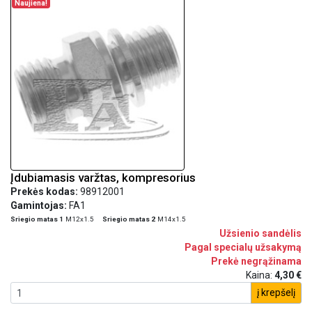
Naujiena!
Įdubiamasis varžtas, kompresorius
Prekės kodas:
98912001
Gamintojas:
FA1
Sriegio matas 1
M12x1.5
Sriegio matas 2
M14x1.5
Užsienio sandėlis
Pagal specialų užsakymą
Prekė negrąžinama
Kaina:
4,30 €
į krepšelį