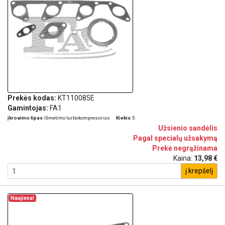
Prekės kodas:
KT110085E
Gamintojas:
FA1
įkrovimo tipas
Išmetimo turbokompresorius
Kiekis
5
Užsienio sandėlis
Pagal specialų užsakymą
Prekė negrąžinama
Kaina:
13,98 €
į krepšelį
Naujiena!