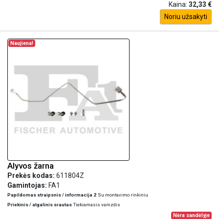
Kaina:
32,33 €
Noriu užsakyti
Naujiena!
Alyvos žarna
Prekės kodas:
611804Z
Gamintojas:
FA1
Papildomas straipsnis / informacija 2
Su montavimo rinkiniu
Priekinis / atgalinis srautas
Tiekiamasis vamzdis
Nėra sandėlyje