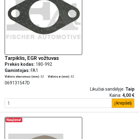
Tarpiklis, EGR vožtuvas
Prekės kodas:
180-992
Gamintojas:
FA1
Vidinis skersmuo (mm)
32
Vidinis ø (mm)
32
069131547D
Likučiai sandėlyje:
Taip
Kaina:
4,00 €
į krepšelį
Naujiena!