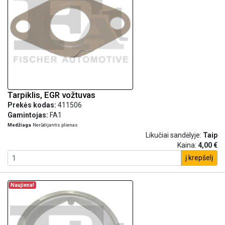
Tarpiklis, EGR vožtuvas
Prekės kodas:
411506
Gamintojas:
FA1
Medžiaga
Nerūdijantis plienas
Likučiai sandėlyje:
Taip
Kaina:
4,00 €
į krepšelį
Naujiena!