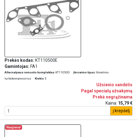
Prekės kodas:
KT110500E
Gamintojas:
FA1
Alternatyvus remonto komplektas
KT110500
įkrovimo tipas
Išmetimo
turbokompresorius
Kiekis
5
Užsienio sandėlis
Pagal specialų užsakymą
Prekė negrąžinama
Kaina:
15,79 €
į krepšelį
Naujiena!