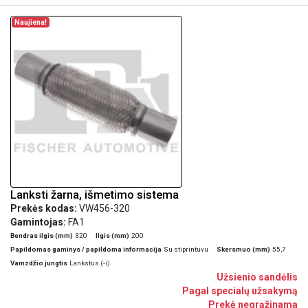
Naujiena!
Lanksti žarna, išmetimo sistema
Prekės kodas:
VW456-320
Gamintojas:
FA1
Bendras ilgis (mm)
320
Ilgis (mm)
200
Papildomas gaminys / papildoma informacija
Su stiprintuvu
Skersmuo (mm)
55,7
Vamzdžio jungtis
Lankstus (-i)
Užsienio sandėlis
Pagal specialų užsakymą
Prekė negrąžinama