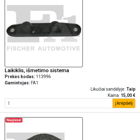
Laikiklis, išmetimo sistema
Prekės kodas:
113996
Gamintojas:
FA1
Likučiai sandėlyje:
Taip
Kaina:
15,00 €
į krepšelį
Naujiena!