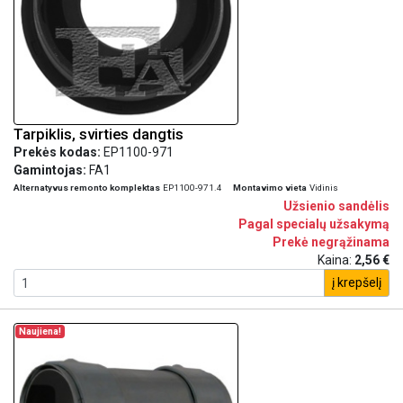
Tarpiklis, svirties dangtis
Prekės kodas:
EP1100-971
Gamintojas:
FA1
Alternatyvus remonto komplektas
EP1100-971.4
Montavimo vieta
Vidinis
Užsienio sandėlis
Pagal specialų užsakymą
Prekė negrąžinama
Kaina:
2,56 €
į krepšelį
Naujiena!