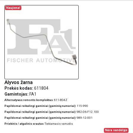
Naujiena!
Alyvos žarna
Prekės kodas:
611804
Gamintojas:
FA1
Alternatyvus remonto komplektas
611-804Z
Papildomai reikalingi gaminiai (gaminių numeriai)
115-990
Papildomai reikalingi gaminiai (gaminių numeriai)
982-06-F12.100
Papildomai reikalingi gaminiai (gaminių numeriai)
989-12-001
Priekinis / atgalinis srautas
Tiekiamasis vamzdis
Nėra sandėlyje