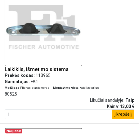
Laikiklis, išmetimo sistema
Prekės kodas:
113965
Gamintojas:
FA1
Medžiaga
Plienas, elastomeras
Montavimo vieta
Katalizatorius
80525
Likučiai sandėlyje:
Taip
Kaina:
13,00 €
į krepšelį
Naujiena!