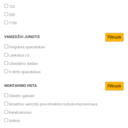
125
200
1750
VAMZDŽIO JUNGTIS
Dvigubas spaustukas
Lankstus (-i)
Užveržimo žiedas
V diržo spaustukas
MONTAVIMO VIETA
Cilindro galvutė
Išmetimo vamzdis prie išmetimo turbokompresoriaus
Katalizatorius
Vidinis