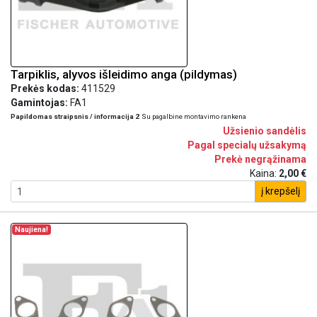
Tarpiklis, alyvos išleidimo anga (pildymas)
Prekės kodas:
411529
Gamintojas:
FA1
Papildomas straipsnis / informacija 2
Su pagalbine montavimo rankena
Užsienio sandėlis
Pagal specialų užsakymą
Prekė negrąžinama
Kaina:
2,00 €
į krepšelį
Naujiena!