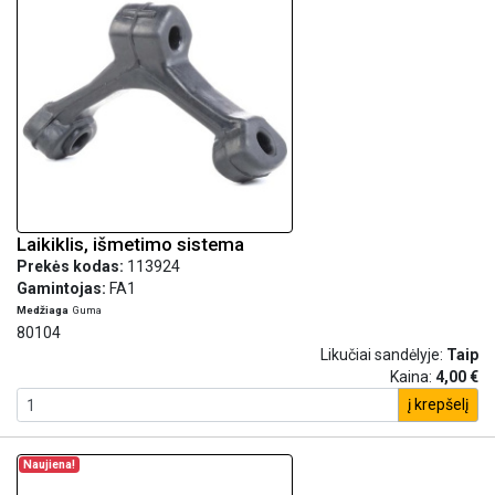
Laikiklis, išmetimo sistema
Prekės kodas:
113924
Gamintojas:
FA1
Medžiaga
Guma
80104
Likučiai sandėlyje:
Taip
Kaina:
4,00 €
į krepšelį
Naujiena!