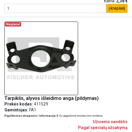
Kaina:
2,38 €
į krepšelį
Naujiena!
Tarpiklis, alyvos išleidimo anga (pildymas)
Prekės kodas:
411529
Gamintojas:
FA1
Papildomas straipsnis / informacija 2
Su pagalbine montavimo rankena
Užsienio sandėlis
Pagal specialų užsakymą