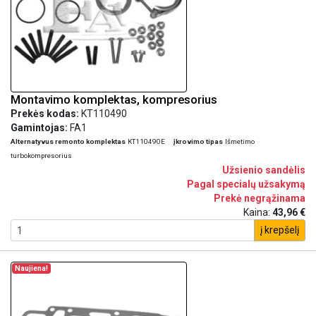
Montavimo komplektas, kompresorius
Prekės kodas:
KT110490
Gamintojas:
FA1
Alternatyvus remonto komplektas
KT110490E
įkrovimo tipas
Išmetimo
turbokompresorius
Užsienio sandėlis
Pagal specialų užsakymą
Prekė negrąžinama
Kaina:
43,96 €
į krepšelį
Naujiena!