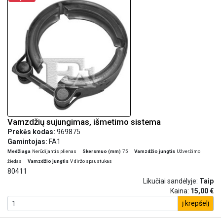
Vamzdžių sujungimas, išmetimo sistema
Prekės kodas:
969875
Gamintojas:
FA1
Medžiaga
Nerūdijantis plienas
Skersmuo (mm)
75
Vamzdžio jungtis
Užveržimo
žiedas
Vamzdžio jungtis
V diržo spaustukas
80411
Likučiai sandėlyje:
Taip
Kaina:
15,00 €
į krepšelį