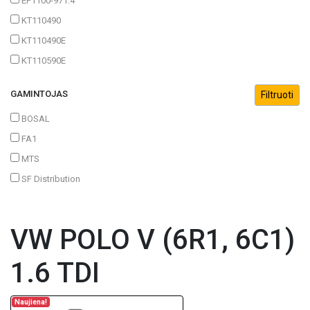
EP1100-971.4
KT110490
KT110490E
KT110590E
GAMINTOJAS
BOSAL
FA1
MTS
SF Distribution
VW POLO V (6R1, 6C1)
1.6 TDI
Naujiena!