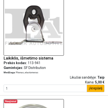
Laikiklis, išmetimo sistema
Prekės kodas:
113-941
Gamintojas:
SF Distribution
Medžiaga
Plienas, elastomeras
Likučiai sandėlyje:
Taip
Kaina:
5,00 €
į krepšelį
Naujiena!