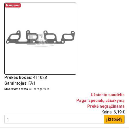
Naujiena!
Prekės kodas:
411028
Gamintojas:
FA1
Montavimo vieta
Cilindro galvutė
Užsienio sandėlis
Pagal specialų užsakymą
Prekė negrąžinama
Kaina:
6,19 €
į krepšelį