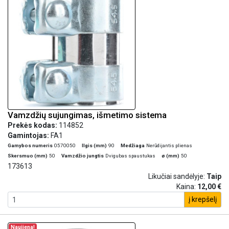
Vamzdžių sujungimas, išmetimo sistema
Prekės kodas:
114852
Gamintojas:
FA1
Gamybos numeris
0570050
Ilgis (mm)
90
Medžiaga
Nerūdijantis plienas
Skersmuo (mm)
50
Vamzdžio jungtis
Dvigubas spaustukas
ø (mm)
50
173613
Likučiai sandėlyje:
Taip
Kaina:
12,00 €
į krepšelį
Naujiena!