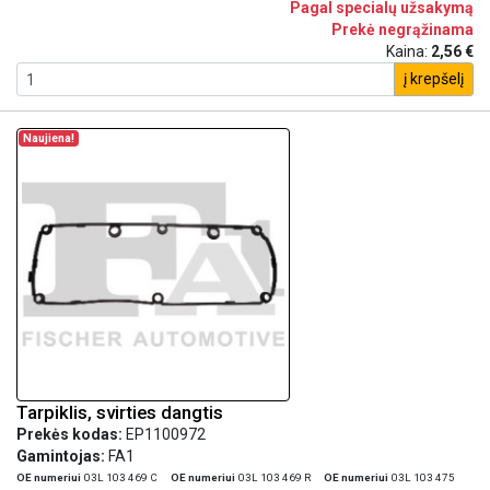
Pagal specialų užsakymą
Prekė negrąžinama
Kaina:
2,56 €
į krepšelį
Naujiena!
Tarpiklis, svirties dangtis
Prekės kodas:
EP1100972
Gamintojas:
FA1
OE numeriui
03L 103 469 C
OE numeriui
03L 103 469 R
OE numeriui
03L 103 475