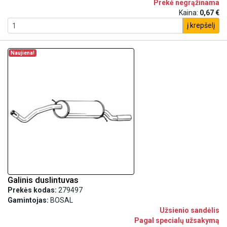
Prekė negrąžinama
Kaina:
0,67 €
į krepšelį
Naujiena!
Galinis duslintuvas
Prekės kodas:
279497
Gamintojas:
BOSAL
Užsienio sandėlis
Pagal specialų užsakymą