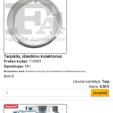
Tarpiklis, išleidimo kolektorius
Prekės kodas:
110969
Gamintojas:
FA1
Montavimo vieta
Išmetimo vamzdis prie išmetimo turbokompresoriaus
80410
Likučiai sandėlyje:
Taip
Kaina:
4,00 €
į krepšelį
Naujiena!