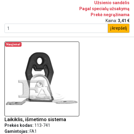
Užsienio sandėlis
Pagal specialų užsakymą
Prekė negrąžinama
Kaina:
3,41 €
į krepšelį
Naujiena!
Laikiklis, išmetimo sistema
Prekės kodas:
113-741
Gamintojas:
FA1