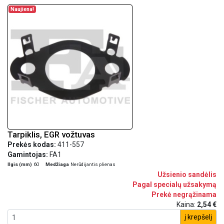
Naujiena!
Tarpiklis, EGR vožtuvas
Prekės kodas:
411-557
Gamintojas:
FA1
Ilgis (mm)
60
Medžiaga
Nerūdijantis plienas
Užsienio sandėlis
Pagal specialų užsakymą
Prekė negrąžinama
Kaina:
2,54 €
į krepšelį