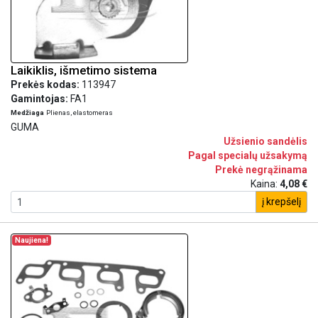
Laikiklis, išmetimo sistema
Prekės kodas:
113947
Gamintojas:
FA1
Medžiaga
Plienas, elastomeras
GUMA
Užsienio sandėlis
Pagal specialų užsakymą
Prekė negrąžinama
Kaina:
4,08 €
į krepšelį
Naujiena!