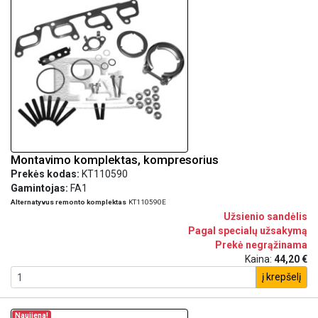
Montavimo komplektas, kompresorius
Prekės kodas:
KT110590
Gamintojas:
FA1
Alternatyvus remonto komplektas
KT110590E
Užsienio sandėlis
Pagal specialų užsakymą
Prekė negrąžinama
Kaina:
44,20 €
į krepšelį
Naujiena!