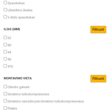
Spaustukas
Užveržimo žiedas
V diržo spaustukas
ILGIS (MM)
22
60
64
90
970
MONTAVIMO VIETA
Cilindro galvutė
Išmetimo turbokompresorius
Išmetimo vamzdis prie išmetimo turbokompresoriaus
Priekis