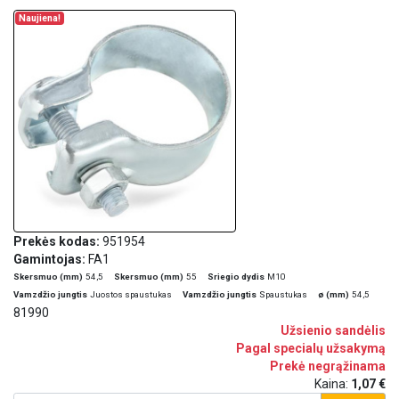
Naujiena!
Prekės kodas:
951954
Gamintojas:
FA1
Skersmuo (mm)
54,5
Skersmuo (mm)
55
Sriegio dydis
M10
Vamzdžio jungtis
Juostos spaustukas
Vamzdžio jungtis
Spaustukas
ø (mm)
54,5
81990
Užsienio sandėlis
Pagal specialų užsakymą
Prekė negrąžinama
Kaina:
1,07 €