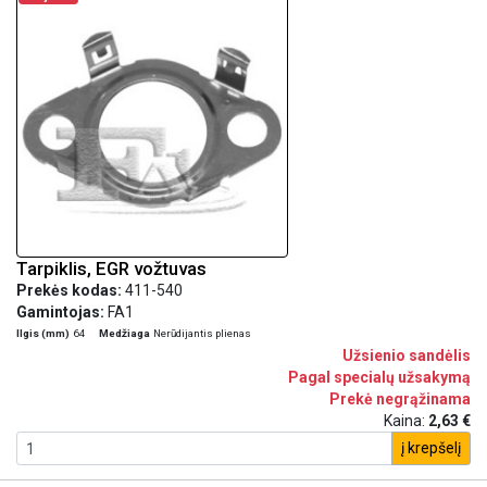
Tarpiklis, EGR vožtuvas
Prekės kodas:
411-540
Gamintojas:
FA1
Ilgis (mm)
64
Medžiaga
Nerūdijantis plienas
Užsienio sandėlis
Pagal specialų užsakymą
Prekė negrąžinama
Kaina:
2,63 €
į krepšelį