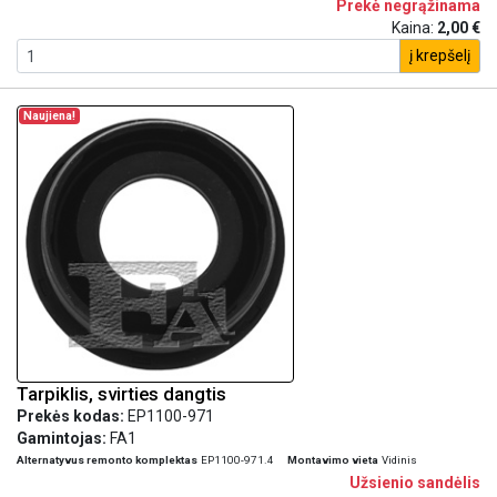
Prekė negrąžinama
Kaina:
2,00 €
į krepšelį
Naujiena!
Tarpiklis, svirties dangtis
Prekės kodas:
EP1100-971
Gamintojas:
FA1
Alternatyvus remonto komplektas
EP1100-971.4
Montavimo vieta
Vidinis
Užsienio sandėlis