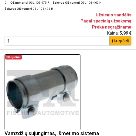
C
OE numeriui
03L 103 475 R
Šskyrus OE numerį
03L 103 469 H
Šskyrus OE numerį
03L 103 475 H
Užsienio sandėlis
Pagal specialų užsakymą
Prekė negrąžinama
Kaina:
5,99 €
į krepšelį
Naujiena!
Vamzdžių sujungimas, išmetimo sistema