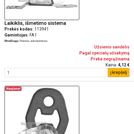
Laikiklis, išmetimo sistema
Prekės kodas:
113941
Gamintojas:
FA1
Medžiaga
Plienas, elastomeras
Užsienio sandėlis
Pagal specialų užsakymą
Prekė negrąžinama
Kaina:
4,12 €
į krepšelį
Naujiena!