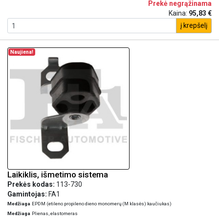
Prekė negrąžinama
Kaina:
95,83 €
į krepšelį
Naujiena!
Laikiklis, išmetimo sistema
Prekės kodas:
113-730
Gamintojas:
FA1
Medžiaga
EPDM (etileno propileno dieno monomerų (M klasės) kaučiukas)
Medžiaga
Plienas, elastomeras