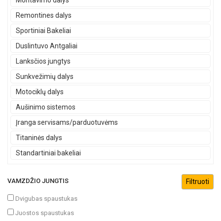
Montavimo dalys
Remontines dalys
Sportiniai Bakeliai
Duslintuvo Antgaliai
Lanksčios jungtys
Sunkvežimių dalys
Motociklų dalys
Aušinimo sistemos
Įranga servisams/parduotuvėms
Titaninės dalys
Standartiniai bakeliai
VAMZDŽIO JUNGTIS
Dvigubas spaustukas
Juostos spaustukas