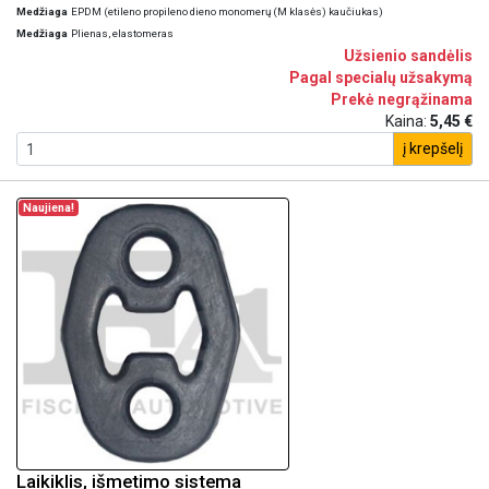
Medžiaga
EPDM (etileno propileno dieno monomerų (M klasės) kaučiukas)
Medžiaga
Plienas, elastomeras
Užsienio sandėlis
Pagal specialų užsakymą
Prekė negrąžinama
Kaina:
5,45 €
į krepšelį
Naujiena!
Laikiklis, išmetimo sistema