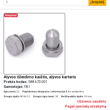
į krepšelį
Naujiena!
Alyvos išleidimo kaištis, alyvos karteris
Prekės kodas:
588.670.001
Gamintojas:
FA1
Ilgis (mm)
22
Papildomas straipsnis / informacija 2
Su sandarikliu
Sriegio dydis
M14x1,5
Sriegio ilgis (mm)
18
Veržliarakčio dydis
19 mm
Užsienio sandėlis
Pagal specialų užsakymą