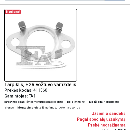
Naujiena!
Tarpiklis, EGR vožtuvo vamzdelis
Prekės kodas:
411560
Gamintojas:
FA1
įkrovimo tipas
Išmetimo turbokompresorius
Ilgis (mm)
64
Medžiaga
Nerūdijantis
plienas
Montavimo vieta
Išmetimo turbokompresorius
Užsienio sandėlis
Pagal specialų užsakymą
Prekė negrąžinama