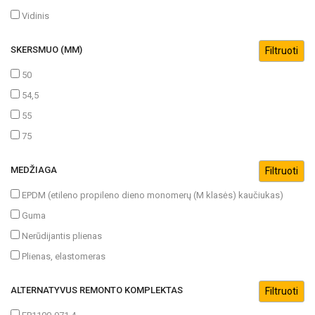
Vidinis
SKERSMUO (MM)
50
54,5
55
75
MEDŽIAGA
EPDM (etileno propileno dieno monomerų (M klasės) kaučiukas)
Guma
Nerūdijantis plienas
Plienas, elastomeras
ALTERNATYVUS REMONTO KOMPLEKTAS