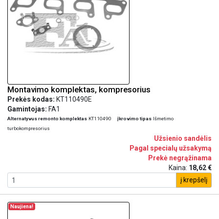
Montavimo komplektas, kompresorius
Prekės kodas:
KT110490E
Gamintojas:
FA1
Alternatyvus remonto komplektas
KT110490
įkrovimo tipas
Išmetimo
turbokompresorius
Užsienio sandėlis
Pagal specialų užsakymą
Prekė negrąžinama
Kaina:
18,62 €
į krepšelį
Naujiena!