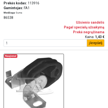
Prekės kodas:
113916
Gamintojas:
FA1
Medžiaga
Guma
86538
Užsienio sandėlis
Pagal specialų užsakymą
Prekė negrąžinama
Kaina:
1,43 €
į krepšelį
Naujiena!