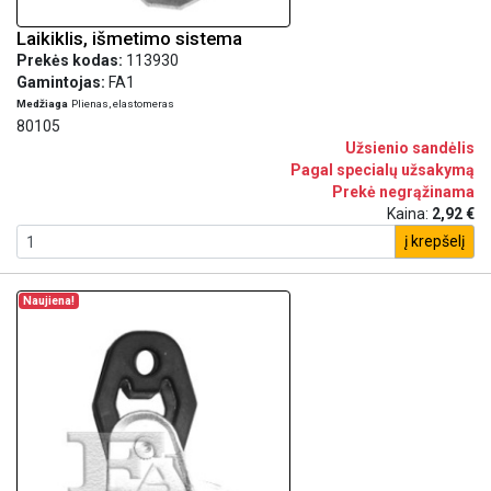
Laikiklis, išmetimo sistema
Prekės kodas:
113930
Gamintojas:
FA1
Medžiaga
Plienas, elastomeras
80105
Užsienio sandėlis
Pagal specialų užsakymą
Prekė negrąžinama
Kaina:
2,92 €
į krepšelį
Naujiena!