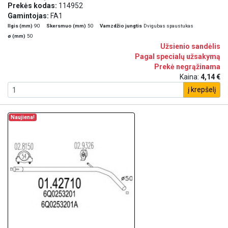
Prekės kodas:
114952
Gamintojas:
FA1
Ilgis (mm)
90
Skersmuo (mm)
50
Vamzdžio jungtis
Dvigubas spaustukas
ø (mm)
50
Užsienio sandėlis
Pagal specialų užsakymą
Prekė negrąžinama
Kaina:
4,14 €
į krepšelį
Naujiena!