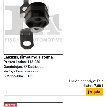
Laikiklis, išmetimo sistema
Prekės kodas:
113-930
Gamintojas:
SF Distribution
Medžiaga
Plienas, elastomeras
BOS255-084 80105
Likučiai sandėlyje:
Taip
Kaina:
7,00 €
į krepšelį
Naujiena!