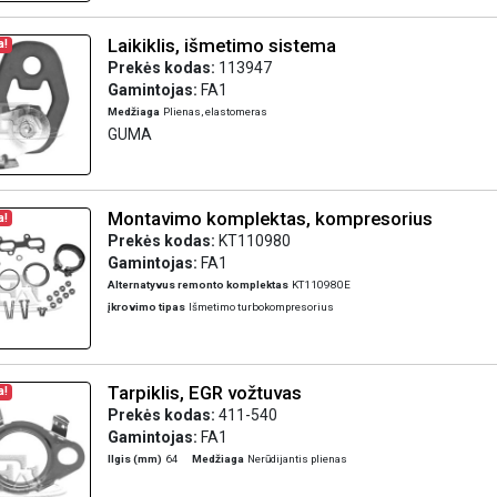
Laikiklis, išmetimo sistema
a!
Prekės kodas:
113947
Gamintojas:
FA1
Medžiaga
Plienas, elastomeras
GUMA
Montavimo komplektas, kompresorius
a!
Prekės kodas:
KT110980
Gamintojas:
FA1
Alternatyvus remonto komplektas
KT110980E
įkrovimo tipas
Išmetimo turbokompresorius
Tarpiklis, EGR vožtuvas
a!
Prekės kodas:
411-540
Gamintojas:
FA1
Ilgis (mm)
64
Medžiaga
Nerūdijantis plienas