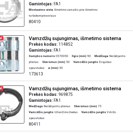
Gamintojas:
FA1
Montavimo vieta
Išmetimo vamzdis prie išmetimo
turbokompresoriaus
80410
Vamzdžių sujungimas, išmetimo sistema
a!
Prekės kodas:
114852
Gamintojas:
FA1
Gamybos numeris
0570050
Ilgis (mm)
90
Medžiaga
Nerūdijantis
plienas
Skersmuo (mm)
50
Vamzdžio jungtis
Dvigubas
spaustukas
ø (mm)
50
173613
Vamzdžių sujungimas, išmetimo sistema
a!
Prekės kodas:
969875
Gamintojas:
FA1
Medžiaga
Nerūdijantis plienas
Skersmuo (mm)
75
Vamzdžio jungtis
Užveržimo žiedas
Vamzdžio jungtis
V diržo
spaustukas
80411