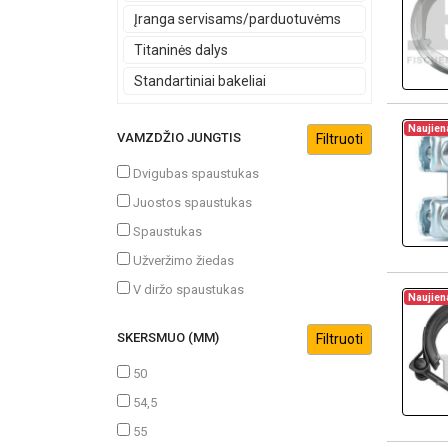
Įranga servisams/parduotuvėms
Titaninės dalys
Standartiniai bakeliai
Naujien
VAMZDŽIO JUNGTIS
Dvigubas spaustukas
Juostos spaustukas
Spaustukas
Užveržimo žiedas
V diržo spaustukas
Naujien
SKERSMUO (MM)
50
54,5
55