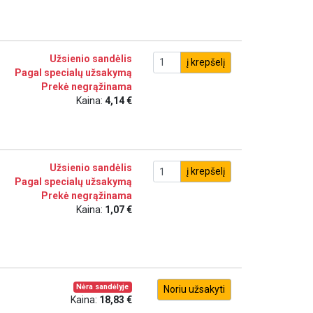
Užsienio sandėlis
į krepšelį
Pagal specialų užsakymą
Prekė negrąžinama
Kaina:
4,14 €
Užsienio sandėlis
į krepšelį
Pagal specialų užsakymą
Prekė negrąžinama
Kaina:
1,07 €
Nėra sandėlyje
Noriu užsakyti
Kaina:
18,83 €