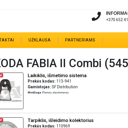
INFORMA
+370 652 4
TAKTAI
UŽKLAUSA
PARTNERIAMS
ODA FABIA II Combi (545
Laikiklis, išmetimo sistema
a!
Prekės kodas:
113-941
Gamintojas:
SF Distribution
Medžiaga
Plienas, elastomeras
Tarpiklis, išleidimo kolektorius
a!
Prekės kodas:
110969