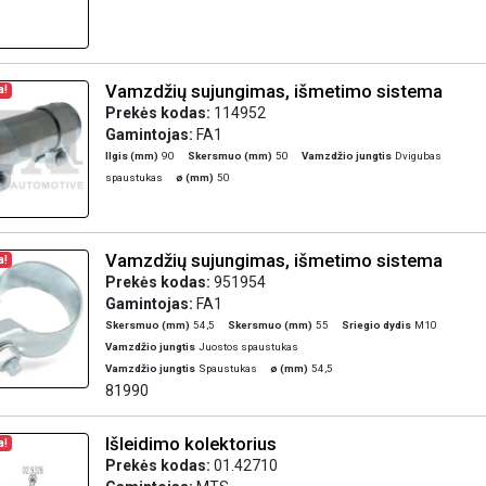
Vamzdžių sujungimas, išmetimo sistema
a!
Prekės kodas:
114952
Gamintojas:
FA1
Ilgis (mm)
90
Skersmuo (mm)
50
Vamzdžio jungtis
Dvigubas
spaustukas
ø (mm)
50
Vamzdžių sujungimas, išmetimo sistema
a!
Prekės kodas:
951954
Gamintojas:
FA1
Skersmuo (mm)
54,5
Skersmuo (mm)
55
Sriegio dydis
M10
Vamzdžio jungtis
Juostos spaustukas
Vamzdžio jungtis
Spaustukas
ø (mm)
54,5
81990
Išleidimo kolektorius
a!
Prekės kodas:
01.42710