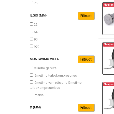
75
Naujien
ILGIS (MM)
22
64
90
Naujien
970
MONTAVIMO VIETA
Cilindro galvutė
Išmetimo turbokompresorius
Išmetimo vamzdis prie išmetimo
Naujien
turbokompresoriaus
Priekis
Ø (MM)