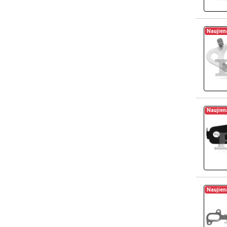
Naujien
Naujien
Naujien