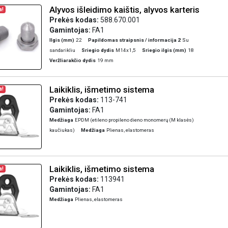
Alyvos išleidimo kaištis, alyvos karteris
a!
Prekės kodas:
588.670.001
Gamintojas:
FA1
Ilgis (mm)
22
Papildomas straipsnis / informacija 2
Su
sandarikliu
Sriegio dydis
M14x1,5
Sriegio ilgis (mm)
18
Veržliarakčio dydis
19 mm
Laikiklis, išmetimo sistema
a!
Prekės kodas:
113-741
Gamintojas:
FA1
Medžiaga
EPDM (etileno propileno dieno monomerų (M klasės)
kaučiukas)
Medžiaga
Plienas, elastomeras
Laikiklis, išmetimo sistema
a!
Prekės kodas:
113941
Gamintojas:
FA1
Medžiaga
Plienas, elastomeras