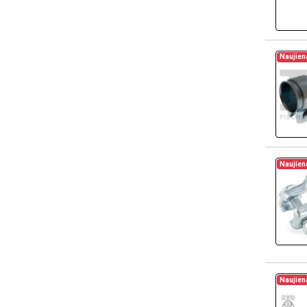
Naujien
Naujien
Naujien