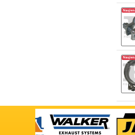
Naujien
Naujien