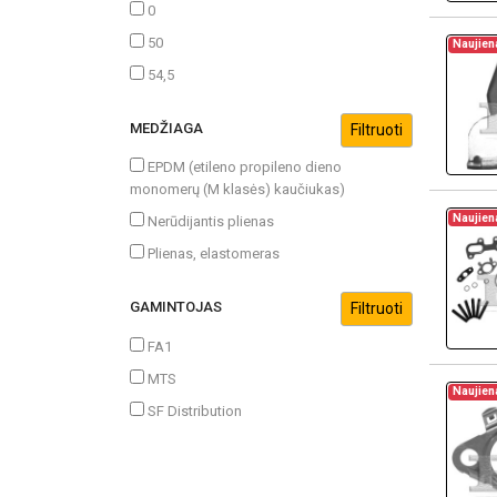
0
50
Naujien
54,5
MEDŽIAGA
EPDM (etileno propileno dieno
monomerų (M klasės) kaučiukas)
Naujien
Nerūdijantis plienas
Plienas, elastomeras
GAMINTOJAS
FA1
MTS
Naujien
SF Distribution