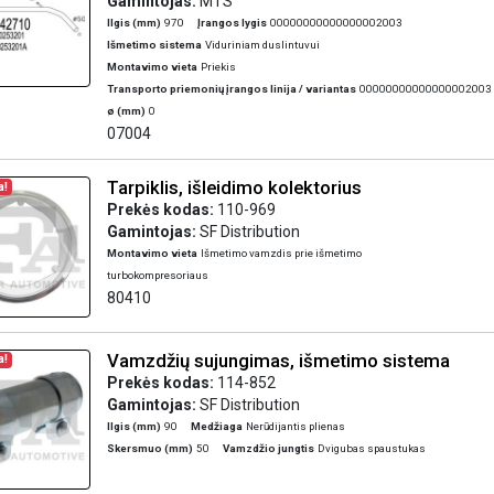
Gamintojas:
MTS
Ilgis (mm)
970
Įrangos lygis
00000000000000002003
Išmetimo sistema
Viduriniam duslintuvui
Montavimo vieta
Priekis
Transporto priemonių įrangos linija / variantas
00000000000000002003
ø (mm)
0
07004
Tarpiklis, išleidimo kolektorius
a!
Prekės kodas:
110-969
Gamintojas:
SF Distribution
Montavimo vieta
Išmetimo vamzdis prie išmetimo
turbokompresoriaus
80410
Vamzdžių sujungimas, išmetimo sistema
a!
Prekės kodas:
114-852
Gamintojas:
SF Distribution
Ilgis (mm)
90
Medžiaga
Nerūdijantis plienas
Skersmuo (mm)
50
Vamzdžio jungtis
Dvigubas spaustukas