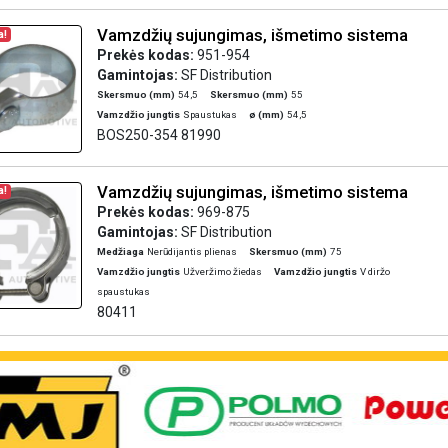
Vamzdžių sujungimas, išmetimo sistema
a!
Prekės kodas:
951-954
Gamintojas:
SF Distribution
Skersmuo (mm)
54,5
Skersmuo (mm)
55
Vamzdžio jungtis
Spaustukas
ø (mm)
54,5
BOS250-354 81990
Vamzdžių sujungimas, išmetimo sistema
a!
Prekės kodas:
969-875
Gamintojas:
SF Distribution
Medžiaga
Nerūdijantis plienas
Skersmuo (mm)
75
Vamzdžio jungtis
Užveržimo žiedas
Vamzdžio jungtis
V diržo
spaustukas
80411