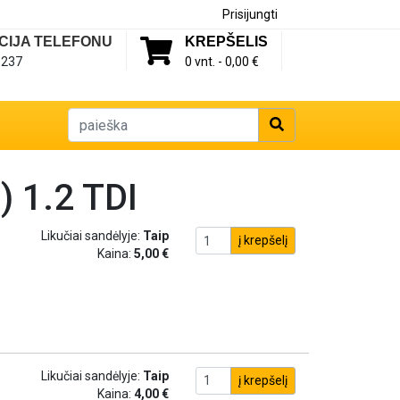
Prisijungti
CIJA TELEFONU
KREPŠELIS
1237
0 vnt. -
0,00 €
) 1.2 TDI
Likučiai sandėlyje:
Taip
į krepšelį
Kaina:
5,00 €
Likučiai sandėlyje:
Taip
į krepšelį
Kaina:
4,00 €