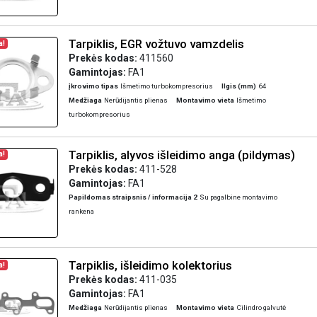
Tarpiklis, EGR vožtuvo vamzdelis
a!
Prekės kodas:
411560
Gamintojas:
FA1
įkrovimo tipas
Išmetimo turbokompresorius
Ilgis (mm)
64
Medžiaga
Nerūdijantis plienas
Montavimo vieta
Išmetimo
turbokompresorius
Tarpiklis, alyvos išleidimo anga (pildymas)
a!
Prekės kodas:
411-528
Gamintojas:
FA1
Papildomas straipsnis / informacija 2
Su pagalbine montavimo
rankena
Tarpiklis, išleidimo kolektorius
a!
Prekės kodas:
411-035
Gamintojas:
FA1
Medžiaga
Nerūdijantis plienas
Montavimo vieta
Cilindro galvutė