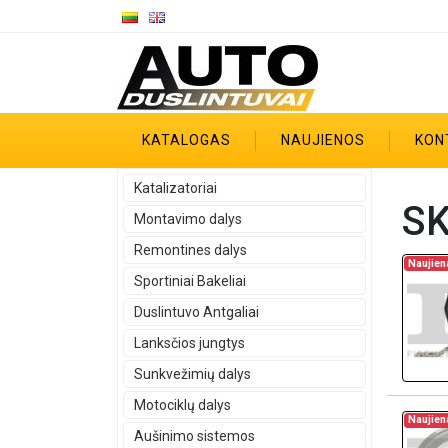
KATALOGAS
NAUJIENOS
KON
Katalizatoriai
SK
Montavimo dalys
Remontines dalys
Naujien
Sportiniai Bakeliai
Duslintuvo Antgaliai
Lanksčios jungtys
Sunkvežimių dalys
Motociklų dalys
Naujien
Aušinimo sistemos