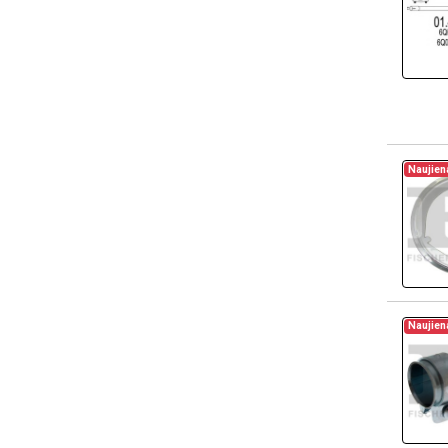
Naujien
Naujien