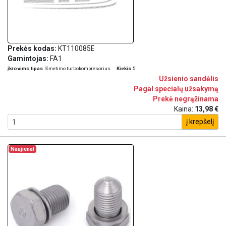
Prekės kodas:
KT110085E
Gamintojas:
FA1
įkrovimo tipas
Išmetimo turbokompresorius
Kiekis
5
Užsienio sandėlis
Pagal specialų užsakymą
Prekė negrąžinama
Kaina:
13,98 €
į krepšelį
Naujiena!