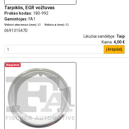
Tarpiklis, EGR vožtuvas
Prekės kodas:
180-992
Gamintojas:
FA1
Vidinis skersmuo (mm)
32
Vidinis ø (mm)
32
069131547D
Likučiai sandėlyje:
Taip
Kaina:
4,00 €
į krepšelį
Naujiena!