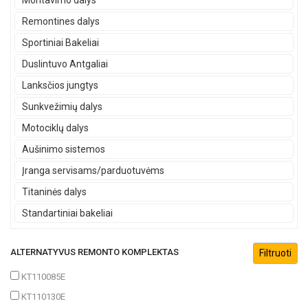
Montavimo dalys
Remontines dalys
Sportiniai Bakeliai
Duslintuvo Antgaliai
Lanksčios jungtys
Sunkvežimių dalys
Motociklų dalys
Aušinimo sistemos
Įranga servisams/parduotuvėms
Titaninės dalys
Standartiniai bakeliai
ALTERNATYVUS REMONTO KOMPLEKTAS
KT110085E
KT110130E