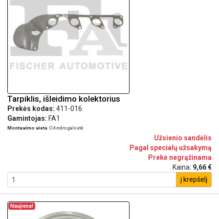
Tarpiklis, išleidimo kolektorius
Prekės kodas:
411-016
Gamintojas:
FA1
Montavimo vieta
Cilindro galvutė
Užsienio sandėlis
Pagal specialų užsakymą
Prekė negrąžinama
Kaina:
9,66 €
į krepšelį
Naujiena!