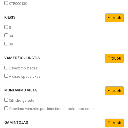
KTE000130
KIEKIS
5
34
38
VAMZDŽIO JUNGTIS
Užveržimo žiedas
V diržo spaustukas
MONTAVIMO VIETA
Cilindro galvutė
Išmetimo vamzdis prie išmetimo turbokompresoriaus
GAMINTOJAS