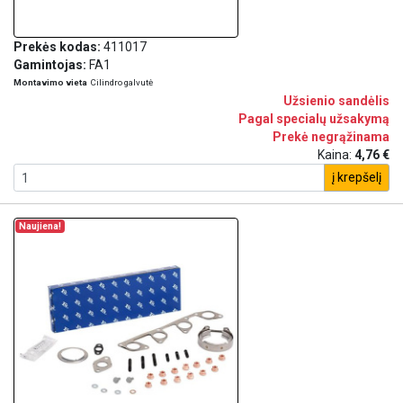
Prekės kodas:
411017
Gamintojas:
FA1
Montavimo vieta
Cilindro galvutė
Užsienio sandėlis
Pagal specialų užsakymą
Prekė negrąžinama
Kaina:
4,76 €
į krepšelį
Naujiena!