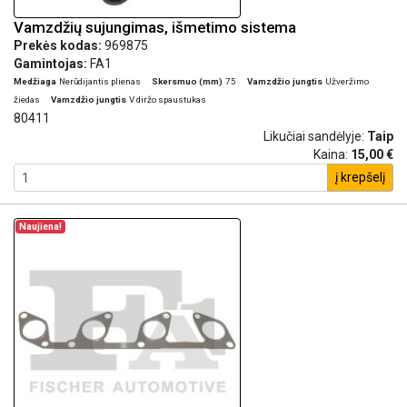
Vamzdžių sujungimas, išmetimo sistema
Prekės kodas:
969875
Gamintojas:
FA1
Medžiaga
Nerūdijantis plienas
Skersmuo (mm)
75
Vamzdžio jungtis
Užveržimo
žiedas
Vamzdžio jungtis
V diržo spaustukas
80411
Likučiai sandėlyje:
Taip
Kaina:
15,00 €
į krepšelį
Naujiena!