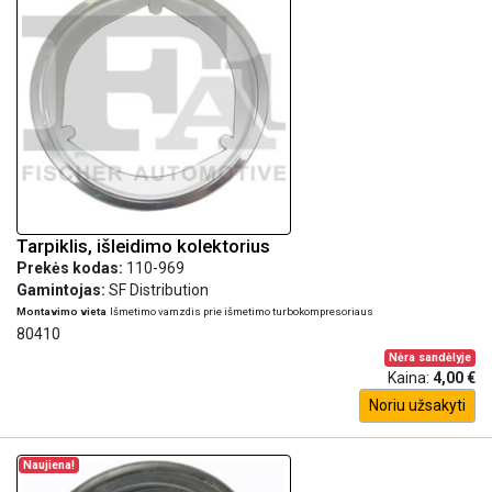
Tarpiklis, išleidimo kolektorius
Prekės kodas:
110-969
Gamintojas:
SF Distribution
Montavimo vieta
Išmetimo vamzdis prie išmetimo turbokompresoriaus
80410
Nėra sandėlyje
Kaina:
4,00 €
Noriu užsakyti
Naujiena!