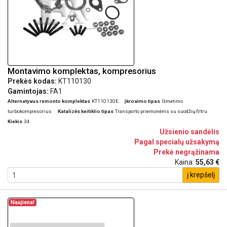
Montavimo komplektas, kompresorius
Prekės kodas:
KT110130
Gamintojas:
FA1
Alternatyvus remonto komplektas
KT110130E
įkrovimo tipas
Išmetimo
turbokompresorius
Katalizės keitiklio tipas
Transporto priemonėms su suodžių filtru
Kiekis
34
Užsienio sandėlis
Pagal specialų užsakymą
Prekė negrąžinama
Kaina:
55,63 €
į krepšelį
Naujiena!