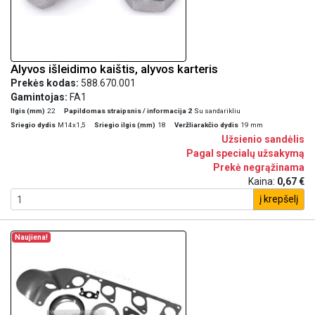
Alyvos išleidimo kaištis, alyvos karteris
Prekės kodas:
588.670.001
Gamintojas:
FA1
Ilgis (mm)
22
Papildomas straipsnis / informacija 2
Su sandarikliu
Sriegio dydis
M14x1,5
Sriegio ilgis (mm)
18
Veržliarakčio dydis
19 mm
Užsienio sandėlis
Pagal specialų užsakymą
Prekė negrąžinama
Kaina:
0,67 €
į krepšelį
Naujiena!