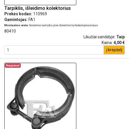
Tarpiklis, išleidimo kolektorius
Prekės kodas:
110969
Gamintojas:
FA1
Montavimo vieta
Išmetimo vamzdis prie išmetimo turbokompresoriaus
80410
Likučiai sandėlyje:
Taip
Kaina:
4,00 €
į krepšelį
Naujiena!