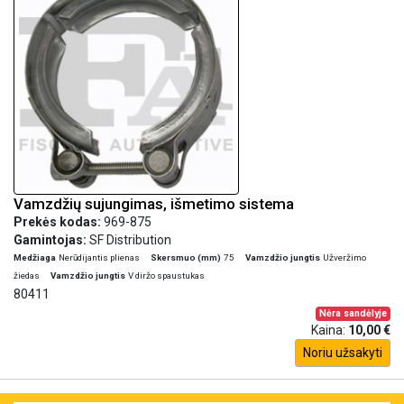
Vamzdžių sujungimas, išmetimo sistema
Prekės kodas:
969-875
Gamintojas:
SF Distribution
Medžiaga
Nerūdijantis plienas
Skersmuo (mm)
75
Vamzdžio jungtis
Užveržimo
žiedas
Vamzdžio jungtis
V diržo spaustukas
80411
Nėra sandėlyje
Kaina:
10,00 €
Noriu užsakyti