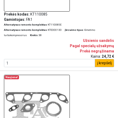
Prekės kodas:
KT110085
Gamintojas:
FA1
Alternatyvus remonto komplektas
KT110085E
Alternatyvus remonto komplektas
KTE000130
įkrovimo tipas
Išmetimo
turbokompresorius
Kiekis
38
Užsienio sandėlis
Pagal specialų užsakymą
Prekė negrąžinama
Kaina:
24,72 €
į krepšelį
Naujiena!