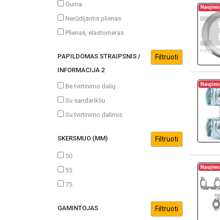
Guma
Naujien
Nerūdijantis plienas
Plienas, elastomeras
PAPILDOMAS STRAIPSNIS /
INFORMACIJA 2
Naujien
Be tvirtinimo dalių
Su sandarikliu
Su tvirtinimo dalimis
SKERSMUO (MM)
50
Naujien
55
75
GAMINTOJAS