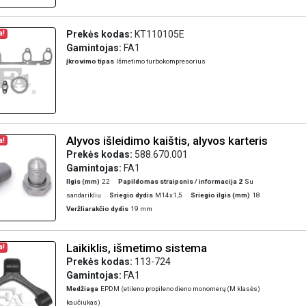
Prekės kodas:
KT110105E
a!
Gamintojas:
FA1
įkrovimo tipas
Išmetimo turbokompresorius
Alyvos išleidimo kaištis, alyvos karteris
a!
Prekės kodas:
588.670.001
Gamintojas:
FA1
Ilgis (mm)
22
Papildomas straipsnis / informacija 2
Su
sandarikliu
Sriegio dydis
M14x1,5
Sriegio ilgis (mm)
18
Veržliarakčio dydis
19 mm
Laikiklis, išmetimo sistema
a!
Prekės kodas:
113-724
Gamintojas:
FA1
Medžiaga
EPDM (etileno propileno dieno monomerų (M klasės)
kaučiukas)