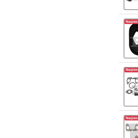
Naujien
Naujien
Naujien