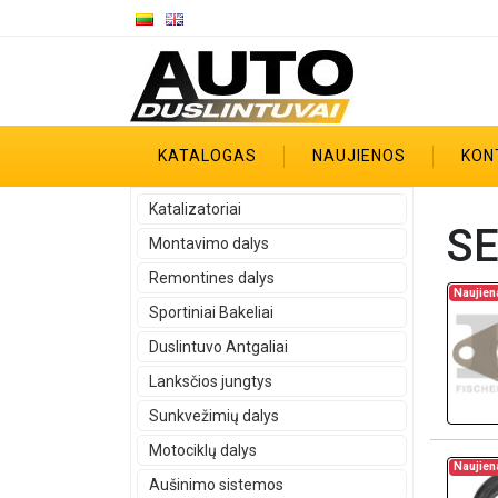
KATALOGAS
NAUJIENOS
KON
Katalizatoriai
SE
Montavimo dalys
Remontines dalys
Naujien
Sportiniai Bakeliai
Duslintuvo Antgaliai
Lanksčios jungtys
Sunkvežimių dalys
Motociklų dalys
Naujien
Aušinimo sistemos