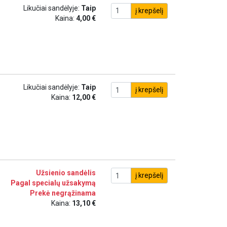
Likučiai sandėlyje:
Taip
į krepšelį
Kaina:
4,00 €
Likučiai sandėlyje:
Taip
į krepšelį
Kaina:
12,00 €
Užsienio sandėlis
į krepšelį
Pagal specialų užsakymą
Prekė negrąžinama
Kaina:
13,10 €