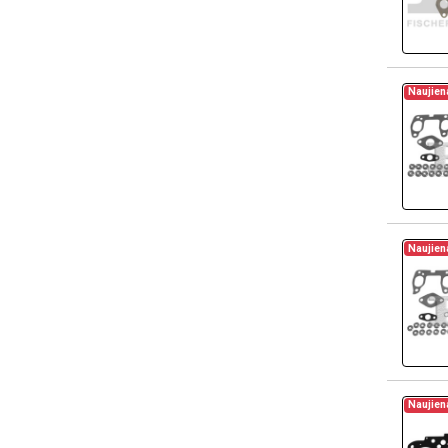
Naujien
Naujien
Naujien