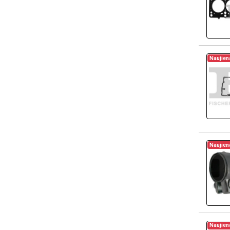
Naujien
Naujien
Naujien