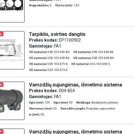
Angų skaičius
2
Storis (mm)
1,53
Tarpiklis, svirties dangtis
a!
Prekės kodas:
EP1100902
Gamintojas:
FA1
OE numeriui
038 103 469 AD
OE numeriui
038 103 469 AE
OE numeriui
038 103 469 AG
OE numeriui
038 103 469 AH
OE numeriui
038 103 475 N
OE numeriui
03G 103 469 G
OE numeriui
03G 103 475 E
Vamzdžių sujungimas, išmetimo sistema
a!
Prekės kodas:
004-854
Gamintojas:
FA1
Ilgis (mm)
125
Ilgis (mm)
90
Medžiaga
Nerūdijantis plienas
Skersmuo (mm)
55
Vamzdžio jungtis
Dvigubas spaustukas
ø (mm)
56
Vamzdžių sujungimas, išmetimo sistema
a!