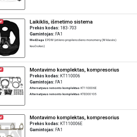
Laikiklis, išmetimo sistema
a!
Prekės kodas:
183-703
Gamintojas:
FA1
Medžiaga
EPDM (etileno propileno dieno monomerų (M klasės)
kaučiukas)
Montavimo komplektas, kompresorius
a!
Prekės kodas:
KT110006
Gamintojas:
FA1
Alternatyvus remonto komplektas
KT110006E
Alternatyvus remonto komplektas
KTE000105
Montavimo komplektas, kompresorius
a!
Prekės kodas:
KT110006E
Gamintojas:
FA1