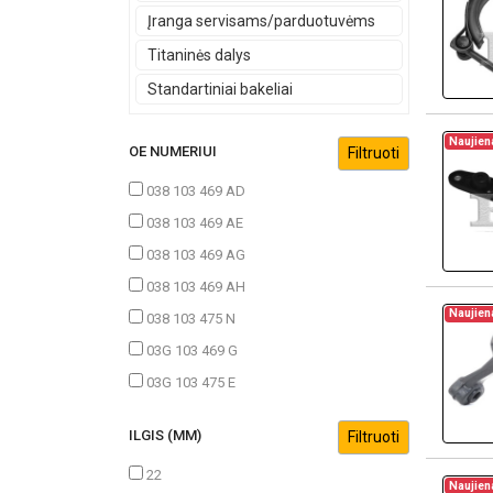
Įranga servisams/parduotuvėms
Titaninės dalys
Standartiniai bakeliai
Naujien
OE NUMERIUI
038 103 469 AD
038 103 469 AE
038 103 469 AG
038 103 469 AH
Naujien
038 103 475 N
03G 103 469 G
03G 103 475 E
ILGIS (MM)
22
Naujien