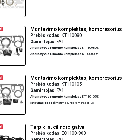
Montavimo komplektas, kompresorius
a!
Prekės kodas:
KT110080
Gamintojas:
FA1
Alternatyvus remonto komplektas
KT110080E
Alternatyvus remonto komplektas
KTE000095
Montavimo komplektas, kompresorius
a!
Prekės kodas:
KT110105
Gamintojas:
FA1
Alternatyvus remonto komplektas
KT110105E
įkrovimo tipas
Išmetimo turbokompresorius
Tarpiklis, cilindro galva
a!
Prekės kodas:
EC1100-903
Gamintojas:
FA1