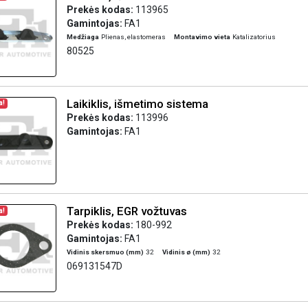
Prekės kodas:
113965
Gamintojas:
FA1
Medžiaga
Plienas, elastomeras
Montavimo vieta
Katalizatorius
80525
Laikiklis, išmetimo sistema
a!
Prekės kodas:
113996
Gamintojas:
FA1
Tarpiklis, EGR vožtuvas
a!
Prekės kodas:
180-992
Gamintojas:
FA1
Vidinis skersmuo (mm)
32
Vidinis ø (mm)
32
069131547D