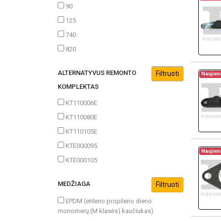
90
125
740
820
ALTERNATYVUS REMONTO
Naujien
KOMPLEKTAS
KT110006E
KT110080E
KT110105E
KTE000095
Naujien
KTE000105
MEDŽIAGA
EPDM (etileno propileno dieno
monomerų (M klasės) kaučiukas)