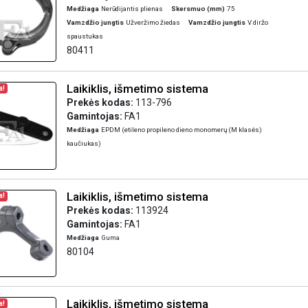
Medžiaga
Nerūdijantis plienas
Skersmuo (mm)
75
Vamzdžio jungtis
Užveržimo žiedas
Vamzdžio jungtis
V diržo
spaustukas
80411
Laikiklis, išmetimo sistema
a!
Prekės kodas:
113-796
Gamintojas:
FA1
Medžiaga
EPDM (etileno propileno dieno monomerų (M klasės)
kaučiukas)
Laikiklis, išmetimo sistema
a!
Prekės kodas:
113924
Gamintojas:
FA1
Medžiaga
Guma
80104
Laikiklis, išmetimo sistema
a!