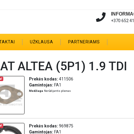
INFORMA
+370 652 4
TAKTAI
UŽKLAUSA
PARTNERIAMS
AT ALTEA (5P1) 1.9 TDI
Prekės kodas:
411506
a!
Gamintojas:
FA1
Medžiaga
Nerūdijantis plienas
Prekės kodas:
969875
a!
Gamintojas:
FA1