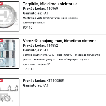
Tarpiklis, išleidimo kolektorius
a!
Prekės kodas:
110969
Gamintojas:
FA1
Montavimo vieta
Išmetimo vamzdis prie išmetimo
turbokompresoriaus
80410
Vamzdžių sujungimas, išmetimo sistema
a!
Prekės kodas:
114852
Gamintojas:
FA1
Gamybos numeris
0570050
Ilgis (mm)
90
Medžiaga
Nerūdijantis
plienas
Skersmuo (mm)
50
Vamzdžio jungtis
Dvigubas
spaustukas
ø (mm)
50
173613
Prekės kodas:
KT110080E
a!
Gamintojas:
FA1