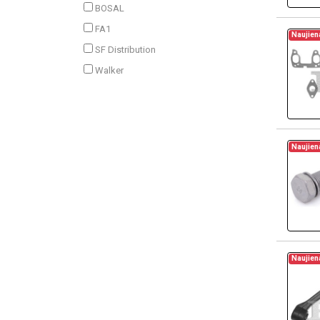
BOSAL
FA1
Naujien
SF Distribution
Walker
Naujien
Naujien