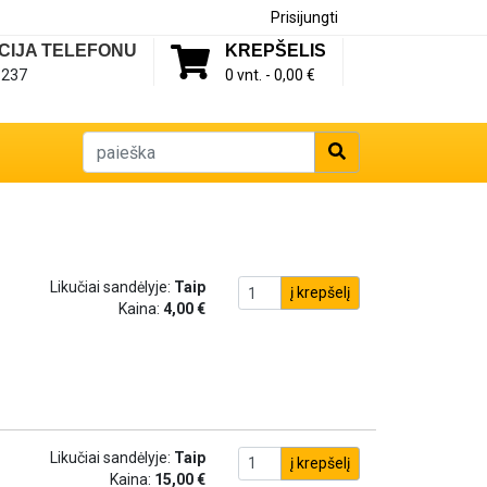
Prisijungti
CIJA TELEFONU
KREPŠELIS
1237
0 vnt. -
0,00 €
Likučiai sandėlyje:
Taip
į krepšelį
Kaina:
4,00 €
Likučiai sandėlyje:
Taip
į krepšelį
Kaina:
15,00 €