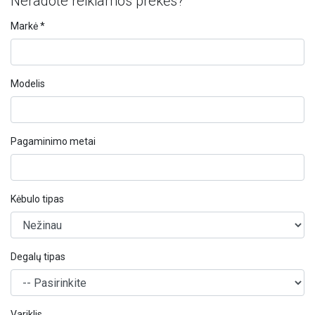
Neradote reikiamos prekės?
Markė *
Modelis
Pagaminimo metai
Kėbulo tipas
Degalų tipas
Variklis