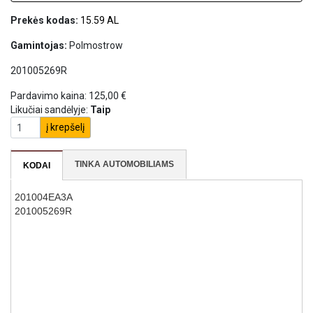
Prekės kodas:
15.59 AL
Gamintojas:
Polmostrow
201005269R
Pardavimo kaina:
125,00 €
Likučiai sandėlyje:
Taip
į krepšelį
TINKA AUTOMOBILIAMS
KODAI
201004EA3A
201005269R