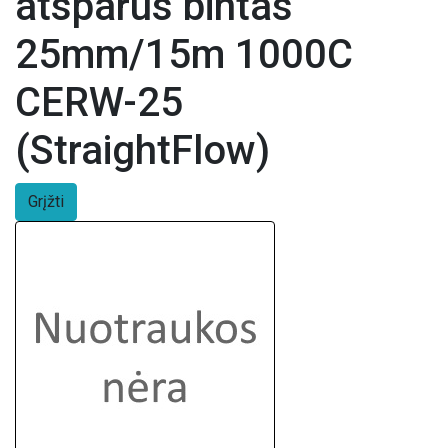
atsparus bintas
25mm/15m 1000C
CERW-25
(StraightFlow)
Grįžti