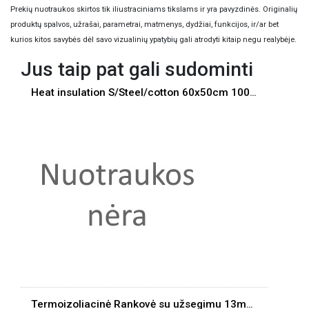
Prekių nuotraukos skirtos tik iliustraciniams tikslams ir yra pavyzdinės. Originalių
produktų spalvos, užrašai, parametrai, matmenys, dydžiai, funkcijos, ir/ar bet
kurios kitos savybės dėl savo vizualinių ypatybių gali atrodyti kitaip negu realybėje.
Jus taip pat gali sudominti
Heat insulation S/Steel/cotton 60x50cm 1000degr
Termoizoliacinė Rankovė su užsegimu 13mm/1m 250C