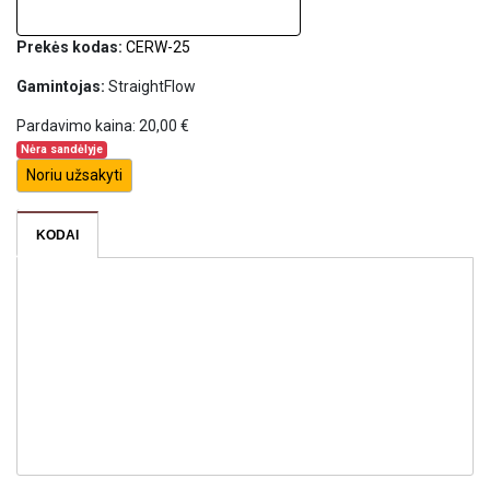
Prekės kodas:
CERW-25
Gamintojas:
StraightFlow
Pardavimo kaina:
20,00 €
Nėra sandėlyje
Noriu užsakyti
KODAI