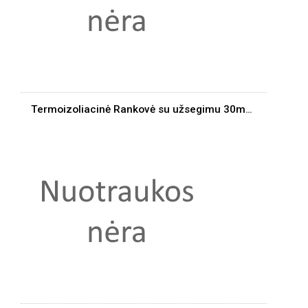
Termoizoliacinė Rankovė su užsegimu 30mm/1m 250C