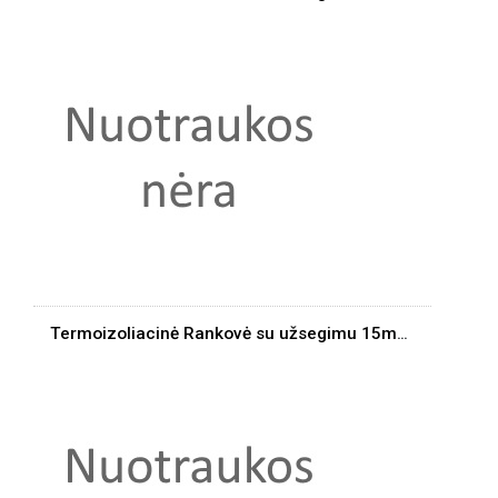
Termoizoliacinė Rankovė su užsegimu 15mm/1m 250C