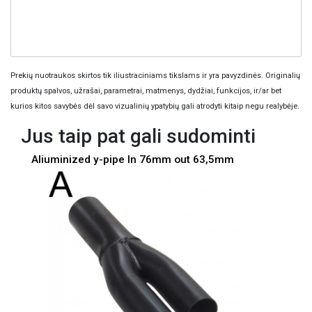
Prekių nuotraukos skirtos tik iliustraciniams tikslams ir yra pavyzdinės. Originalių
produktų spalvos, užrašai, parametrai, matmenys, dydžiai, funkcijos, ir/ar bet
kurios kitos savybės dėl savo vizualinių ypatybių gali atrodyti kitaip negu realybėje.
Jus taip pat gali sudominti
Aliuminized y-pipe In 76mm out 63,5mm