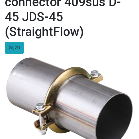
connector 409sus D-
45 JDS-45
(StraightFlow)
Grįžti