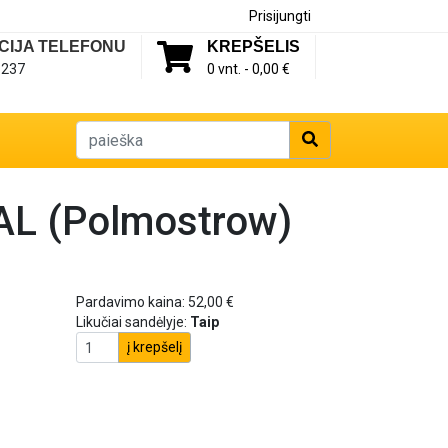
Prisijungti
CIJA TELEFONU
KREPŠELIS
1237
0 vnt. -
0,00 €
 AL (Polmostrow)
Pardavimo kaina:
52,00 €
Likučiai sandėlyje:
Taip
į krepšelį