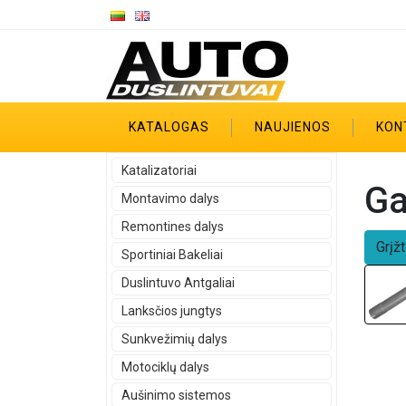
KATALOGAS
NAUJIENOS
KON
Katalizatoriai
Ga
Montavimo dalys
Remontines dalys
Grįžt
Sportiniai Bakeliai
Duslintuvo Antgaliai
Lanksčios jungtys
Sunkvežimių dalys
Motociklų dalys
Aušinimo sistemos