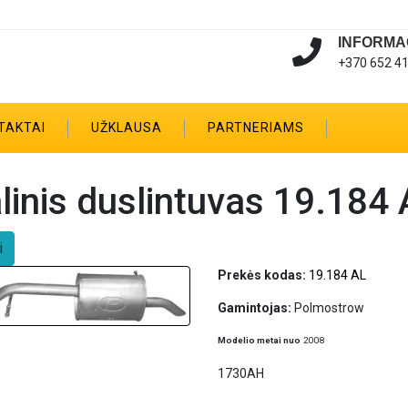
INFORMA
+370 652 4
TAKTAI
UŽKLAUSA
PARTNERIAMS
linis duslintuvas 19.184
i
Prekės kodas:
19.184 AL
Gamintojas:
Polmostrow
Modelio metai nuo
2008
1730AH