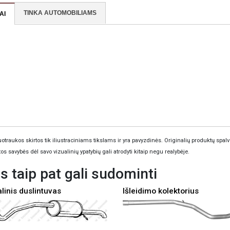
TINKA AUTOMOBILIAMS
AI
otraukos skirtos tik iliustraciniams tikslams ir yra pavyzdinės. Originalių produktų spalv
tos savybės dėl savo vizualinių ypatybių gali atrodyti kitaip negu realybėje.
s taip pat gali sudominti
linis duslintuvas
Išleidimo kolektorius