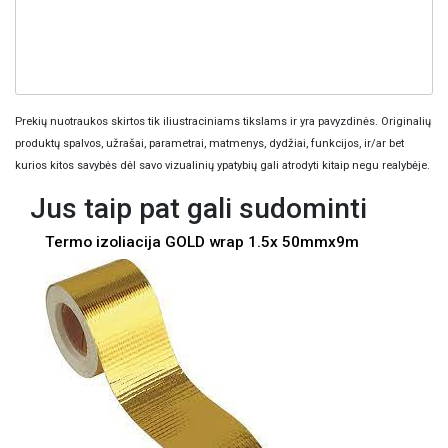
Prekių nuotraukos skirtos tik iliustraciniams tikslams ir yra pavyzdinės. Originalių
produktų spalvos, užrašai, parametrai, matmenys, dydžiai, funkcijos, ir/ar bet
kurios kitos savybės dėl savo vizualinių ypatybių gali atrodyti kitaip negu realybėje.
Jus taip pat gali sudominti
Termo izoliacija GOLD wrap 1.5x 50mmx9m