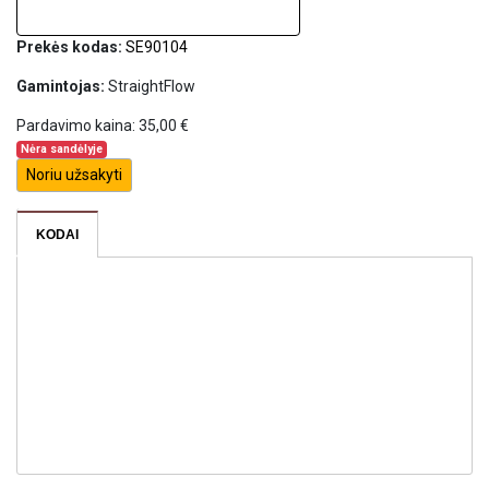
Prekės kodas:
SE90104
Gamintojas:
StraightFlow
Pardavimo kaina:
35,00 €
Nėra sandėlyje
Noriu užsakyti
KODAI