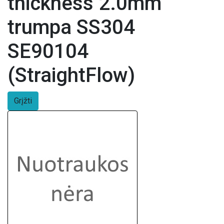
thickness 2.0mm
trumpa SS304
SE90104
(StraightFlow)
Grįžti