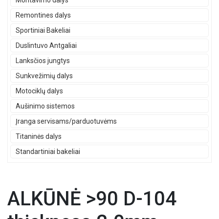
Montavimo dalys
Remontines dalys
Sportiniai Bakeliai
Duslintuvo Antgaliai
Lanksčios jungtys
Sunkvežimių dalys
Motociklų dalys
Aušinimo sistemos
Įranga servisams/parduotuvėms
Titaninės dalys
Standartiniai bakeliai
ALKŪNĖ >90 D-104