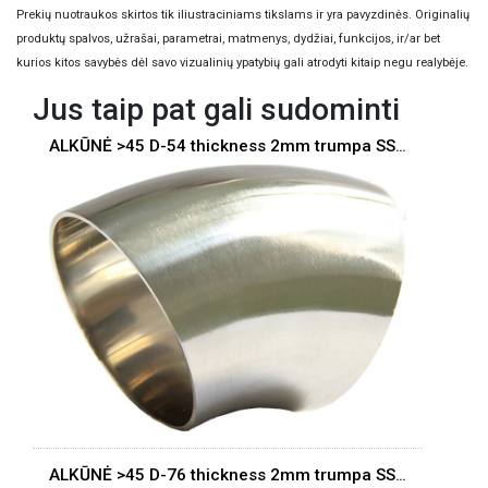
Prekių nuotraukos skirtos tik iliustraciniams tikslams ir yra pavyzdinės. Originalių
produktų spalvos, užrašai, parametrai, matmenys, dydžiai, funkcijos, ir/ar bet
kurios kitos savybės dėl savo vizualinių ypatybių gali atrodyti kitaip negu realybėje.
Jus taip pat gali sudominti
ALKŪNĖ >45 D-54 thickness 2mm trumpa SS304
ALKŪNĖ >45 D-76 thickness 2mm trumpa SS304