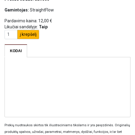
Gamintojas:
StraightFlow
Pardavimo kaina:
12,00 €
Likučiai sandėlyje:
Taip
į krepšelį
KODAI
Prekių nuotraukos skirtos tik iliustraciniams tikslams ir yra pavyzdinės. Originalių
produktų spalvos, užrašai, parametrai, matmenys, dydžiai, funkcijos, ir/ar bet