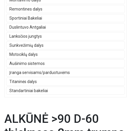
Montavimo dalys
Remontines dalys
Sportiniai Bakeliai
Duslintuvo Antgaliai
Lanksčios jungtys
Sunkvežimių dalys
Motociklų dalys
Aušinimo sistemos
Įranga servisams/parduotuvėms
Titaninės dalys
Standartiniai bakeliai
ALKŪNĖ >90 D-60