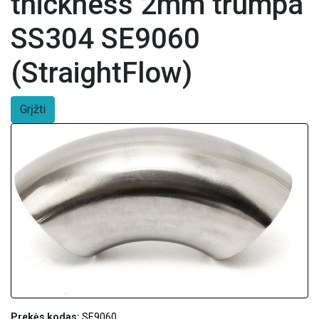
thickness 2mm trumpa
SS304 SE9060
(StraightFlow)
Grįžti
Prekės kodas:
SE9060