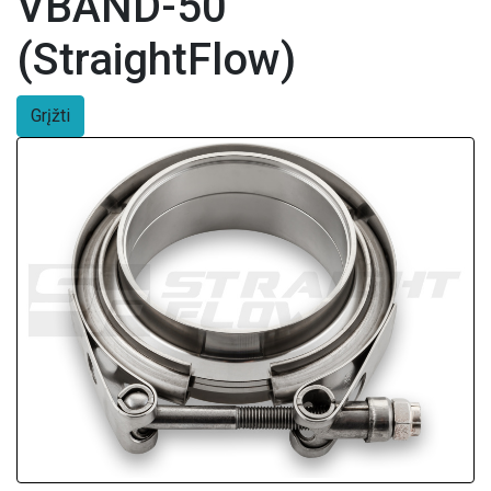
VBAND-50
(StraightFlow)
Grįžti