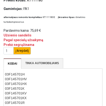
Prekės kodas:
KT111180
Gamintojas:
FA1
alternatyvus remonto komplektas
KT111180E
įkrovimo tipas
išmetimo
turbokompresorius
Pardavimo kaina:
75,69 €
Užsienio sandėlis
Pagal specialų užsakymą
Prekė negrąžinama
į krepšelį
TINKA AUTOMOBILIAMS
KODAI
03F145701H
03F145701HV
03F145701HX
03F145701K
03F145701KV
03F145701KX
03F145701R