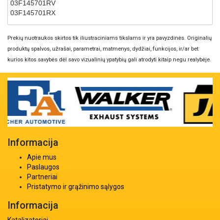
03F145701RV
03F145701RX
Prekių nuotraukos skirtos tik iliustraciniams tikslams ir yra pavyzdinės. Originalių
produktų spalvos, užrašai, parametrai, matmenys, dydžiai, funkcijos, ir/ar bet
kurios kitos savybės dėl savo vizualinių ypatybių gali atrodyti kitaip negu realybėje.
Informacija
Apie mus
Paslaugos
Partneriai
Pristatymo ir grąžinimo sąlygos
Informacija