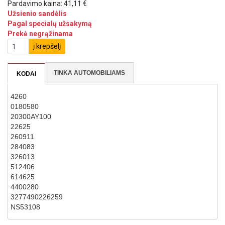
Pardavimo kaina:
41,11 €
Užsienio sandėlis
Pagal specialų užsakymą
Prekė negrąžinama
į krepšelį
TINKA AUTOMOBILIAMS
KODAI
4260
0180580
20300AY100
22625
260911
284083
326013
512406
614625
4400280
3277490226259
NS53108