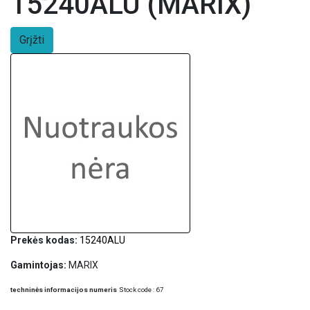
15240ALU (MARIX)
Grįžti
Prekės kodas:
15240ALU
Gamintojas:
MARIX
techninės informacijos numeris
Stock code : 67