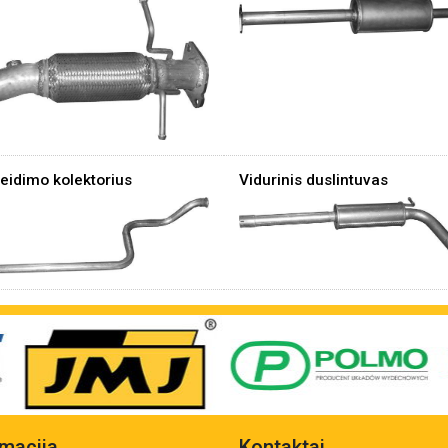
leidimo kolektorius
Vidurinis duslintuvas
rmacija
Kontaktai