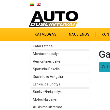
KATALOGAS
NAUJIENOS
KON
Katalizatoriai
Ga
Montavimo dalys
Remontines dalys
Grįžt
Sportiniai Bakeliai
Duslintuvo Antgaliai
Lanksčios jungtys
Sunkvežimių dalys
Motociklų dalys
Aušinimo sistemos