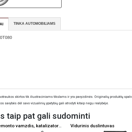
TINKA AUTOMOBILIAMS
AI
00T080
otraukos skirtos tik iliustraciniams tikslams ir yra pavyzdinės. Originalių produktų spalv
tos savybės dėl savo vizualinių ypatybių gali atrodyti kitaip negu realybėje.
s taip pat gali sudominti
Remonto vamzdis, katalizatorius
Vidurinis duslintuvas