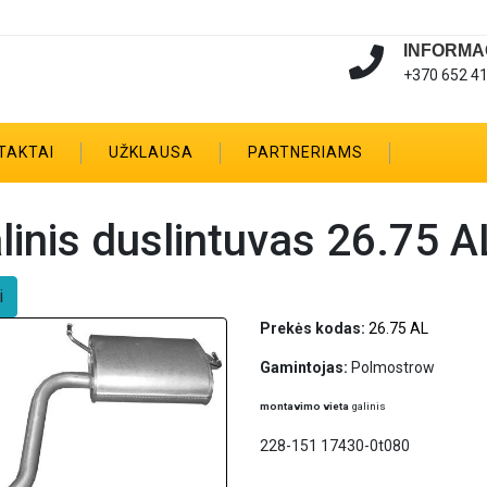
INFORMA
+370 652 4
TAKTAI
UŽKLAUSA
PARTNERIAMS
linis duslintuvas 26.75 
i
Prekės kodas:
26.75 AL
Gamintojas:
Polmostrow
montavimo vieta
galinis
228-151 17430-0t080