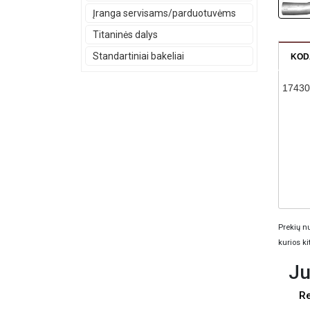
Įranga servisams/parduotuvėms
Titaninės dalys
Standartiniai bakeliai
KOD
1743
Prekių nu
kurios ki
Ju