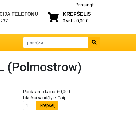
Prisijungti
CIJA TELEFONU
KREPŠELIS
1237
0 vnt. -
0,00 €
AL (Polmostrow)
Pardavimo kaina:
60,00 €
Likučiai sandėlyje:
Taip
į krepšelį