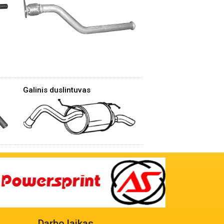
Galinis duslintuvas
Darbo laikas