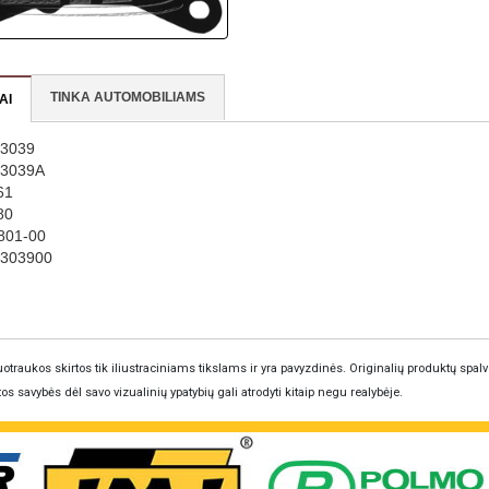
TINKA AUTOMOBILIAMS
AI
3039
53039A
61
80
801-00
303900
otraukos skirtos tik iliustraciniams tikslams ir yra pavyzdinės. Originalių produktų spalv
tos savybės dėl savo vizualinių ypatybių gali atrodyti kitaip negu realybėje.