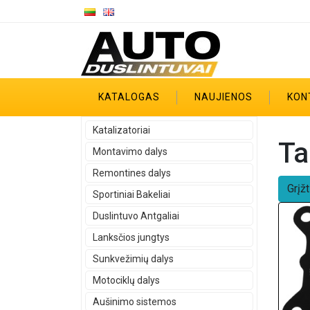
KATALOGAS
NAUJIENOS
KON
Katalizatoriai
Ta
Montavimo dalys
Remontines dalys
Grįžt
Sportiniai Bakeliai
Duslintuvo Antgaliai
Lanksčios jungtys
Sunkvežimių dalys
Motociklų dalys
Aušinimo sistemos