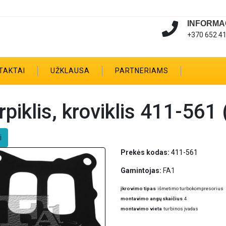
INFORMA
+370 652 4
TAKTAI
UŽKLAUSA
PARTNERIAMS
rpiklis, kroviklis 411-561
i
Prekės kodas:
411-561
Gamintojas:
FA1
įkrovimo tipas
išmetimo turbokompresorius
montavimo angų skaičius
4
montavimo vieta
turbinos įvadas