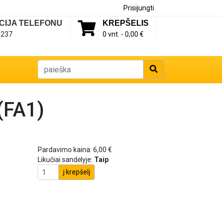
Prisijungti
CIJA TELEFONU
KREPŠELIS
1237
0 vnt. -
0,00 €
 (FA1)
Pardavimo kaina:
6,00 €
Likučiai sandėlyje:
Taip
į krepšelį