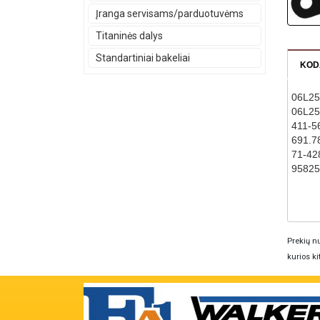
Įranga servisams/parduotuvėms
Titaninės dalys
Standartiniai bakeliai
KOD
06L25
06L2
411-5
691.7
71-42
95825
Prekių nu
kurios ki