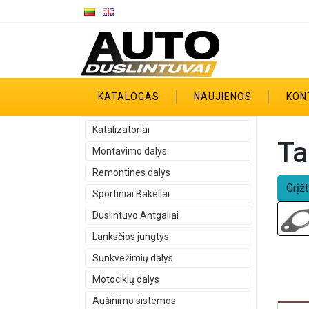
KATALOGAS
NAUJIENOS
KON
Katalizatoriai
Ta
Montavimo dalys
Remontines dalys
Grįžt
Sportiniai Bakeliai
Duslintuvo Antgaliai
Lanksčios jungtys
Sunkvežimių dalys
Motociklų dalys
Aušinimo sistemos