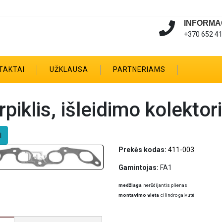
INFORMA
+370 652 4
TAKTAI
UŽKLAUSA
PARTNERIAMS
rpiklis, išleidimo kolekto
i
Prekės kodas:
411-003
Gamintojas:
FA1
medžiaga
nerūdijantis plienas
montavimo vieta
cilindro galvutė