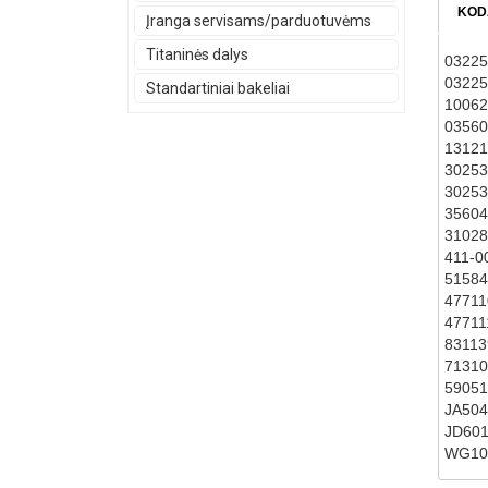
KOD
Įranga servisams/parduotuvėms
Titaninės dalys
0322
0322
Standartiniai bakeliai
10062
03560
13121
30253
30253
35604
31028
411-0
51584
47711
47711
83113
71310
59051
JA504
JD60
WG10