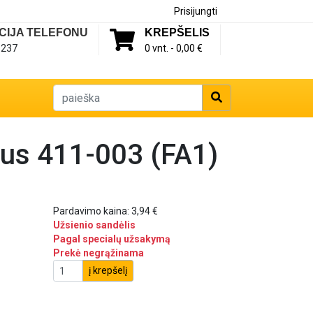
Prisijungti
CIJA TELEFONU
KREPŠELIS
1237
0 vnt. -
0,00 €
rius 411-003 (FA1)
Pardavimo kaina:
3,94 €
Užsienio sandėlis
Pagal specialų užsakymą
Prekė negrąžinama
į krepšelį