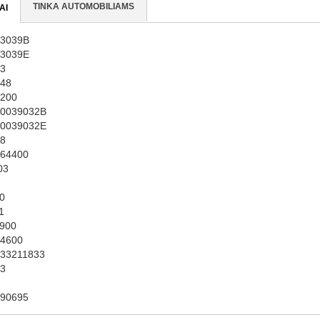
TINKA AUTOMOBILIAMS
AI
53039B
53039E
3
48
200
0039032B
0039032E
8
64400
03
0
1
900
4600
33211833
3
1
90695