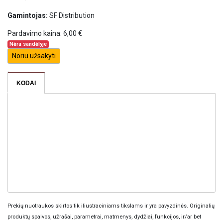
Gamintojas:
SF Distribution
Pardavimo kaina:
6,00 €
Nėra sandėlyje
Noriu užsakyti
KODAI
Prekių nuotraukos skirtos tik iliustraciniams tikslams ir yra pavyzdinės. Originalių
produktų spalvos, užrašai, parametrai, matmenys, dydžiai, funkcijos, ir/ar bet