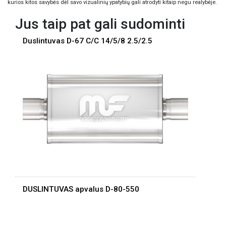
kurios kitos savybės dėl savo vizualinių ypatybių gali atrodyti kitaip negu realybėje.
Jus taip pat gali sudominti
Duslintuvas D-67 C/C 14/5/8 2.5/2.5
DUSLINTUVAS apvalus D-80-550