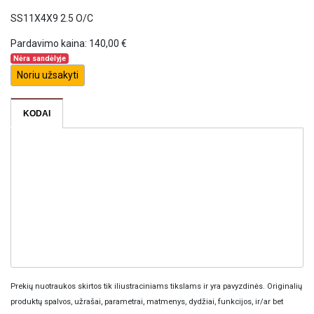
SS11X4X9 2.5 O/C
Pardavimo kaina:
140,00 €
Nėra sandėlyje
Noriu užsakyti
KODAI
Prekių nuotraukos skirtos tik iliustraciniams tikslams ir yra pavyzdinės. Originalių
produktų spalvos, užrašai, parametrai, matmenys, dydžiai, funkcijos, ir/ar bet