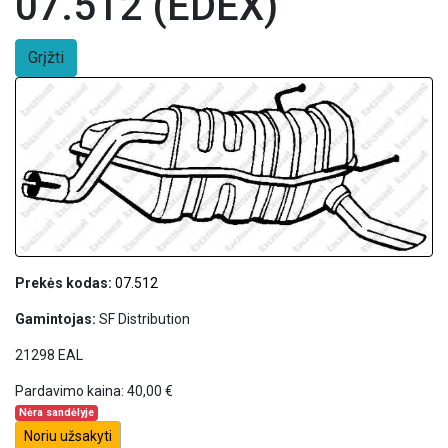
07.512 (EDEX)
Grįžti
Prekės kodas:
07.512
Gamintojas:
SF Distribution
21298 EAL
Pardavimo kaina:
40,00 €
Nėra sandėlyje
Noriu užsakyti