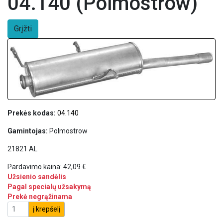
04.140 (Polmostrow)
Grįžti
Prekės kodas:
04.140
Gamintojas:
Polmostrow
21821 AL
Pardavimo kaina:
42,09 €
Užsienio sandėlis
Pagal specialų užsakymą
Prekė negrąžinama
į krepšelį