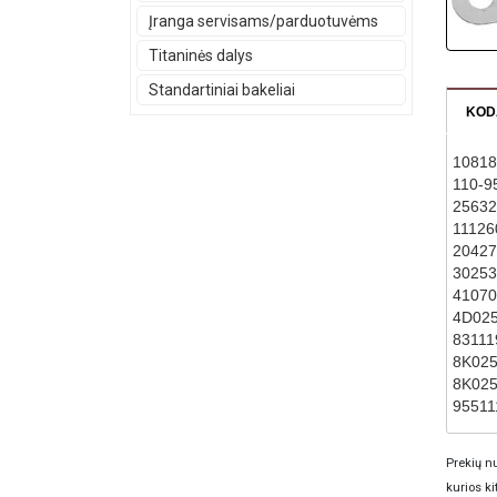
Įranga servisams/parduotuvėms
Titaninės dalys
Standartiniai bakeliai
KOD
10818
110-9
25632
11126
20427
3025
41070
4D02
83111
8K02
8K02
95511
Prekių nu
kurios ki