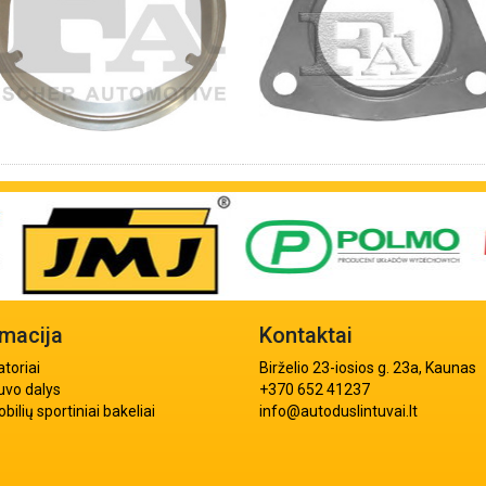
rmacija
Kontaktai
atoriai
Birželio 23-iosios g. 23a, Kaunas
uvo dalys
+370 652 41237
ilių sportiniai bakeliai
info@autoduslintuvai.lt