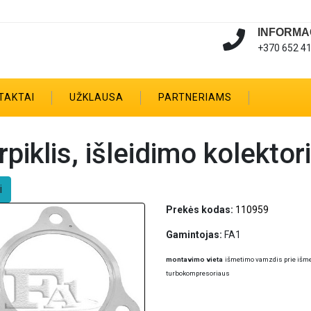
INFORMA
+370 652 4
TAKTAI
UŽKLAUSA
PARTNERIAMS
rpiklis, išleidimo kolekto
i
Prekės kodas:
110959
Gamintojas:
FA1
montavimo vieta
išmetimo vamzdis prie išm
turbokompresoriaus