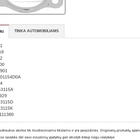
TINKA AUTOMOBILIAMS
AI
1
59
2
00
901
301154D0A
4
53115A
929
53115D
53115K
111380
otraukos skirtos tik iliustraciniams tikslams ir yra pavyzdinės. Originalių produktų spalv
tos savybės dėl savo vizualinių ypatybių gali atrodyti kitaip negu realybėje.