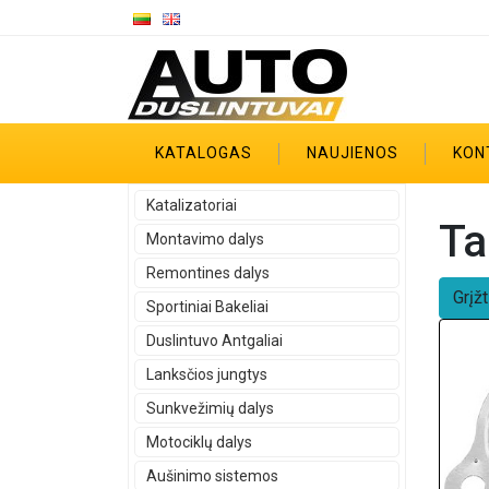
KATALOGAS
NAUJIENOS
KON
Katalizatoriai
Ta
Montavimo dalys
Remontines dalys
Grįžt
Sportiniai Bakeliai
Duslintuvo Antgaliai
Lanksčios jungtys
Sunkvežimių dalys
Motociklų dalys
Aušinimo sistemos