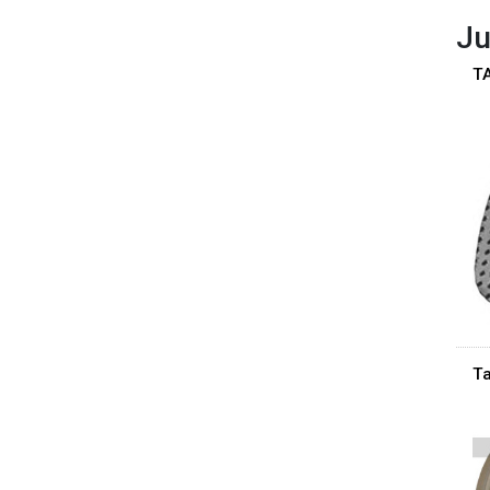
Ju
T
Ta