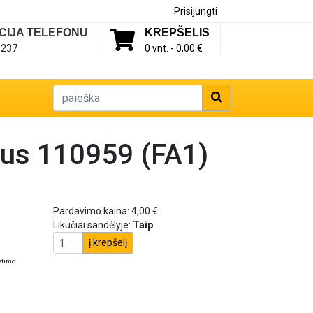
Prisijungti
CIJA TELEFONU
KREPŠELIS
1237
0 vnt. -
0,00 €
rius 110959 (FA1)
Pardavimo kaina:
4,00 €
Likučiai sandėlyje:
Taip
į krepšelį
etimo